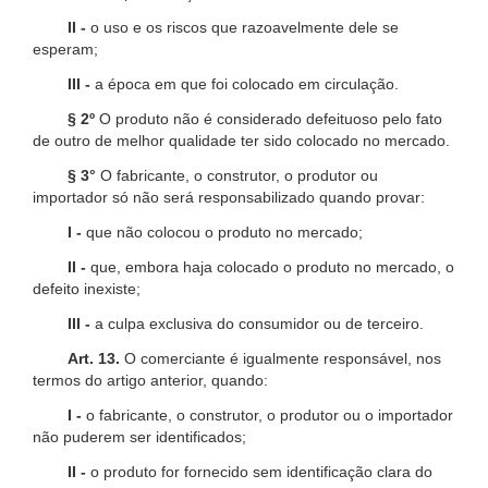
II -
o uso e os riscos que razoavelmente dele se
esperam;
III -
a época em que foi colocado em circulação.
§ 2º
O produto não é considerado defeituoso pelo fato
de outro de melhor qualidade ter sido colocado no mercado.
§ 3°
O fabricante, o construtor, o produtor ou
importador só não será responsabilizado quando provar:
I -
que não colocou o produto no mercado;
II -
que, embora haja colocado o produto no mercado, o
defeito inexiste;
III -
a culpa exclusiva do consumidor ou de terceiro.
Art. 13.
O comerciante é igualmente responsável, nos
termos do artigo anterior, quando:
I -
o fabricante, o construtor, o produtor ou o importador
não puderem ser identificados;
II -
o produto for fornecido sem identificação clara do