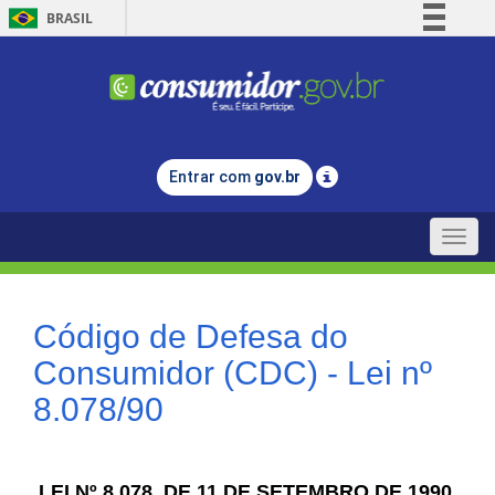
BRASIL
Simplifique!
Comunica BR
Participe
Acesso à informação
Entrar com
gov.br
Legislação
Canais
Toggle
naviga
Código de Defesa do
Consumidor (CDC) - Lei nº
8.078/90
LEI Nº 8.078, DE 11 DE SETEMBRO DE 1990.