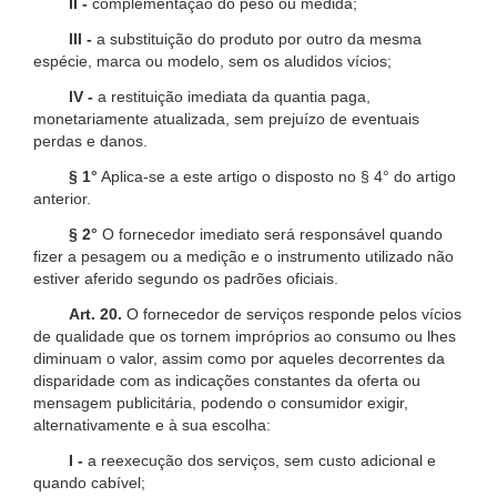
II -
complementação do peso ou medida;
III -
a substituição do produto por outro da mesma
espécie, marca ou modelo, sem os aludidos vícios;
IV -
a restituição imediata da quantia paga,
monetariamente atualizada, sem prejuízo de eventuais
perdas e danos.
§ 1°
Aplica-se a este artigo o disposto no § 4° do artigo
anterior.
§ 2°
O fornecedor imediato será responsável quando
fizer a pesagem ou a medição e o instrumento utilizado não
estiver aferido segundo os padrões oficiais.
Art. 20.
O fornecedor de serviços responde pelos vícios
de qualidade que os tornem impróprios ao consumo ou lhes
diminuam o valor, assim como por aqueles decorrentes da
disparidade com as indicações constantes da oferta ou
mensagem publicitária, podendo o consumidor exigir,
alternativamente e à sua escolha:
I -
a reexecução dos serviços, sem custo adicional e
quando cabível;