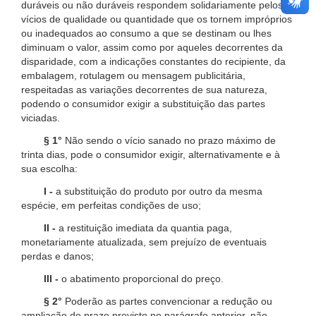
duráveis ou não duráveis respondem solidariamente pelos
vícios de qualidade ou quantidade que os tornem impróprios
ou inadequados ao consumo a que se destinam ou lhes
diminuam o valor, assim como por aqueles decorrentes da
disparidade, com a indicações constantes do recipiente, da
embalagem, rotulagem ou mensagem publicitária,
respeitadas as variações decorrentes de sua natureza,
podendo o consumidor exigir a substituição das partes
viciadas.
§ 1°
Não sendo o vício sanado no prazo máximo de
trinta dias, pode o consumidor exigir, alternativamente e à
sua escolha:
I -
a substituição do produto por outro da mesma
espécie, em perfeitas condições de uso;
II -
a restituição imediata da quantia paga,
monetariamente atualizada, sem prejuízo de eventuais
perdas e danos;
III -
o abatimento proporcional do preço.
§ 2°
Poderão as partes convencionar a redução ou
ampliação do prazo previsto no parágrafo anterior, não