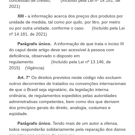
concessão de crédito; (Incluído pela Lei nº 14.181, de
2021)
XIII -
a informação acerca dos preços dos produtos por
unidade de medida, tal como por quilo, por litro, por metro
ou por outra unidade, conforme o caso. (Incluído pela Lei
nº 14.181, de 2021)
Parágrafo único.
A informação de que trata o inciso III
do caput deste artigo deve ser acessível à pessoa com
deficiência, observado o disposto em
regulamento. (Incluído pela Lei nº 13.146, de
2015) (Vigência)
Art. 7°
Os direitos previstos neste código não excluem
outros decorrentes de tratados ou convenções internacionais
de que o Brasil seja signatário, da legislação interna
ordinária, de regulamentos expedidos pelas autoridades
administrativas competentes, bem como dos que derivem
dos princípios gerais do direito, analogia, costumes e
eqüidade.
Parágrafo único.
Tendo mais de um autor a ofensa,
todos responderão solidariamente pela reparação dos danos