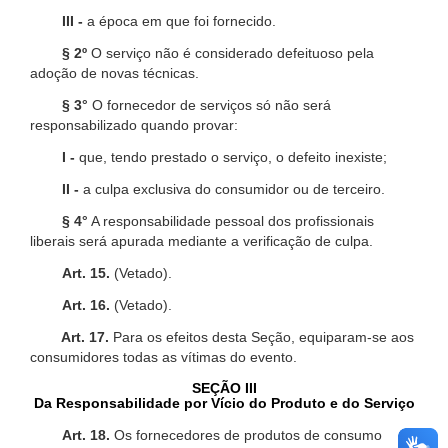
III -
a época em que foi fornecido.
§ 2º
O serviço não é considerado defeituoso pela
adoção de novas técnicas.
§ 3°
O fornecedor de serviços só não será
responsabilizado quando provar:
I -
que, tendo prestado o serviço, o defeito inexiste;
II -
a culpa exclusiva do consumidor ou de terceiro.
§ 4°
A responsabilidade pessoal dos profissionais
liberais será apurada mediante a verificação de culpa.
Art. 15.
(Vetado).
Art. 16.
(Vetado).
Art. 17.
Para os efeitos desta Seção, equiparam-se aos
consumidores todas as vítimas do evento.
SEÇÃO III
Da Responsabilidade por Vício do Produto e do Serviço
Art. 18.
Os fornecedores de produtos de consumo