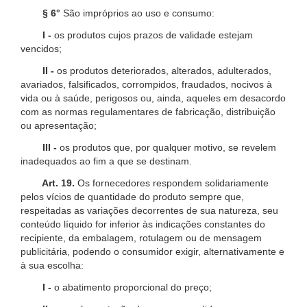
§ 6°
São impróprios ao uso e consumo:
I -
os produtos cujos prazos de validade estejam
vencidos;
II -
os produtos deteriorados, alterados, adulterados,
avariados, falsificados, corrompidos, fraudados, nocivos à
vida ou à saúde, perigosos ou, ainda, aqueles em desacordo
com as normas regulamentares de fabricação, distribuição
ou apresentação;
III -
os produtos que, por qualquer motivo, se revelem
inadequados ao fim a que se destinam.
Art. 19.
Os fornecedores respondem solidariamente
pelos vícios de quantidade do produto sempre que,
respeitadas as variações decorrentes de sua natureza, seu
conteúdo líquido for inferior às indicações constantes do
recipiente, da embalagem, rotulagem ou de mensagem
publicitária, podendo o consumidor exigir, alternativamente e
à sua escolha:
I -
o abatimento proporcional do preço;