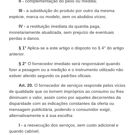
II -
complementação do peso ou medida;
III -
a substituição do produto por outro da mesma
espécie, marca ou modelo, sem os aludidos vícios;
IV -
a restituição imediata da quantia paga,
monetariamente atualizada, sem prejuízo de eventuais
perdas e danos.
§ 1°
Aplica-se a este artigo o disposto no § 4° do artigo
anterior.
§ 2°
O fornecedor imediato será responsável quando
fizer a pesagem ou a medição e o instrumento utilizado não
estiver aferido segundo os padrões oficiais.
Art. 20.
O fornecedor de serviços responde pelos vícios
de qualidade que os tornem impróprios ao consumo ou lhes
diminuam o valor, assim como por aqueles decorrentes da
disparidade com as indicações constantes da oferta ou
mensagem publicitária, podendo o consumidor exigir,
alternativamente e à sua escolha:
I -
a reexecução dos serviços, sem custo adicional e
quando cabível;