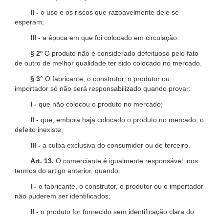
II -
o uso e os riscos que razoavelmente dele se
esperam;
III -
a época em que foi colocado em circulação.
§ 2º
O produto não é considerado defeituoso pelo fato
de outro de melhor qualidade ter sido colocado no mercado.
§ 3°
O fabricante, o construtor, o produtor ou
importador só não será responsabilizado quando provar:
I -
que não colocou o produto no mercado;
II -
que, embora haja colocado o produto no mercado, o
defeito inexiste;
III -
a culpa exclusiva do consumidor ou de terceiro.
Art. 13.
O comerciante é igualmente responsável, nos
termos do artigo anterior, quando:
I -
o fabricante, o construtor, o produtor ou o importador
não puderem ser identificados;
II -
o produto for fornecido sem identificação clara do