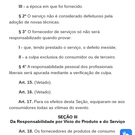
III -
a época em que foi fornecido.
§ 2º
O serviço não é considerado defeituoso pela
adoção de novas técnicas.
§ 3°
O fornecedor de serviços só não será
responsabilizado quando provar:
I -
que, tendo prestado o serviço, o defeito inexiste;
II -
a culpa exclusiva do consumidor ou de terceiro.
§ 4°
A responsabilidade pessoal dos profissionais
liberais será apurada mediante a verificação de culpa.
Art. 15.
(Vetado).
Art. 16.
(Vetado).
Art. 17.
Para os efeitos desta Seção, equiparam-se aos
consumidores todas as vítimas do evento.
SEÇÃO III
Da Responsabilidade por Vício do Produto e do Serviço
Art. 18.
Os fornecedores de produtos de consumo