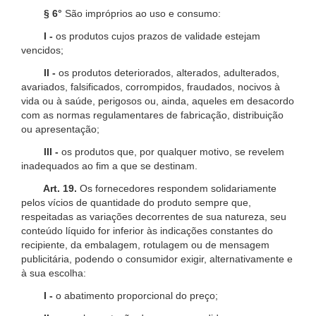
§ 6°
São impróprios ao uso e consumo:
I -
os produtos cujos prazos de validade estejam
vencidos;
II -
os produtos deteriorados, alterados, adulterados,
avariados, falsificados, corrompidos, fraudados, nocivos à
vida ou à saúde, perigosos ou, ainda, aqueles em desacordo
com as normas regulamentares de fabricação, distribuição
ou apresentação;
III -
os produtos que, por qualquer motivo, se revelem
inadequados ao fim a que se destinam.
Art. 19.
Os fornecedores respondem solidariamente
pelos vícios de quantidade do produto sempre que,
respeitadas as variações decorrentes de sua natureza, seu
conteúdo líquido for inferior às indicações constantes do
recipiente, da embalagem, rotulagem ou de mensagem
publicitária, podendo o consumidor exigir, alternativamente e
à sua escolha:
I -
o abatimento proporcional do preço;