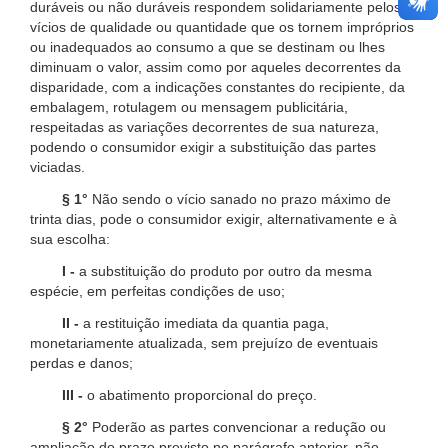
duráveis ou não duráveis respondem solidariamente pelos
vícios de qualidade ou quantidade que os tornem impróprios
ou inadequados ao consumo a que se destinam ou lhes
diminuam o valor, assim como por aqueles decorrentes da
disparidade, com a indicações constantes do recipiente, da
embalagem, rotulagem ou mensagem publicitária,
respeitadas as variações decorrentes de sua natureza,
podendo o consumidor exigir a substituição das partes
viciadas.
§ 1°
Não sendo o vício sanado no prazo máximo de
trinta dias, pode o consumidor exigir, alternativamente e à
sua escolha:
I -
a substituição do produto por outro da mesma
espécie, em perfeitas condições de uso;
II -
a restituição imediata da quantia paga,
monetariamente atualizada, sem prejuízo de eventuais
perdas e danos;
III -
o abatimento proporcional do preço.
§ 2°
Poderão as partes convencionar a redução ou
ampliação do prazo previsto no parágrafo anterior, não