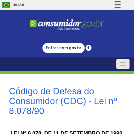
BRASIL
Simplifique!
Comunica BR
Participe
Acesso à informação
Entrar com
gov.br
Legislação
Canais
Toggle
naviga
Código de Defesa do
Consumidor (CDC) - Lei nº
8.078/90
LEI Nº 8.078, DE 11 DE SETEMBRO DE 1990.