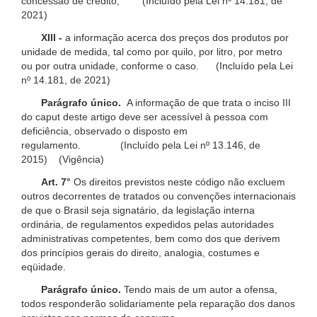
concessão de crédito; (Incluído pela Lei nº 14.181, de
2021)
XIII -
a informação acerca dos preços dos produtos por
unidade de medida, tal como por quilo, por litro, por metro
ou por outra unidade, conforme o caso. (Incluído pela Lei
nº 14.181, de 2021)
Parágrafo único.
A informação de que trata o inciso III
do caput deste artigo deve ser acessível à pessoa com
deficiência, observado o disposto em
regulamento. (Incluído pela Lei nº 13.146, de
2015) (Vigência)
Art. 7°
Os direitos previstos neste código não excluem
outros decorrentes de tratados ou convenções internacionais
de que o Brasil seja signatário, da legislação interna
ordinária, de regulamentos expedidos pelas autoridades
administrativas competentes, bem como dos que derivem
dos princípios gerais do direito, analogia, costumes e
eqüidade.
Parágrafo único.
Tendo mais de um autor a ofensa,
todos responderão solidariamente pela reparação dos danos