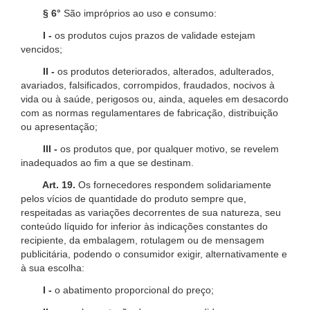
§ 6°
São impróprios ao uso e consumo:
I -
os produtos cujos prazos de validade estejam
vencidos;
II -
os produtos deteriorados, alterados, adulterados,
avariados, falsificados, corrompidos, fraudados, nocivos à
vida ou à saúde, perigosos ou, ainda, aqueles em desacordo
com as normas regulamentares de fabricação, distribuição
ou apresentação;
III -
os produtos que, por qualquer motivo, se revelem
inadequados ao fim a que se destinam.
Art. 19.
Os fornecedores respondem solidariamente
pelos vícios de quantidade do produto sempre que,
respeitadas as variações decorrentes de sua natureza, seu
conteúdo líquido for inferior às indicações constantes do
recipiente, da embalagem, rotulagem ou de mensagem
publicitária, podendo o consumidor exigir, alternativamente e
à sua escolha:
I -
o abatimento proporcional do preço;