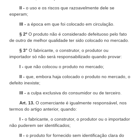
II -
o uso e os riscos que razoavelmente dele se
esperam;
III -
a época em que foi colocado em circulação.
§ 2º
O produto não é considerado defeituoso pelo fato
de outro de melhor qualidade ter sido colocado no mercado.
§ 3°
O fabricante, o construtor, o produtor ou
importador só não será responsabilizado quando provar:
I -
que não colocou o produto no mercado;
II -
que, embora haja colocado o produto no mercado, o
defeito inexiste;
III -
a culpa exclusiva do consumidor ou de terceiro.
Art. 13.
O comerciante é igualmente responsável, nos
termos do artigo anterior, quando:
I -
o fabricante, o construtor, o produtor ou o importador
não puderem ser identificados;
II -
o produto for fornecido sem identificação clara do