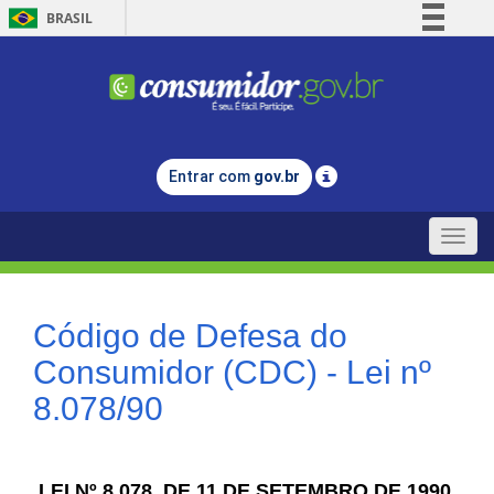
BRASIL
Simplifique!
Comunica BR
Participe
Acesso à informação
Entrar com
gov.br
Legislação
Canais
Toggle
naviga
Código de Defesa do
Consumidor (CDC) - Lei nº
8.078/90
LEI Nº 8.078, DE 11 DE SETEMBRO DE 1990.