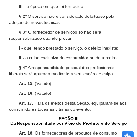
III -
a época em que foi fornecido.
§ 2º
O serviço não é considerado defeituoso pela
adoção de novas técnicas.
§ 3°
O fornecedor de serviços só não será
responsabilizado quando provar:
I -
que, tendo prestado o serviço, o defeito inexiste;
II -
a culpa exclusiva do consumidor ou de terceiro.
§ 4°
A responsabilidade pessoal dos profissionais
liberais será apurada mediante a verificação de culpa.
Art. 15.
(Vetado).
Art. 16.
(Vetado).
Art. 17.
Para os efeitos desta Seção, equiparam-se aos
consumidores todas as vítimas do evento.
SEÇÃO III
Da Responsabilidade por Vício do Produto e do Serviço
Art. 18.
Os fornecedores de produtos de consumo