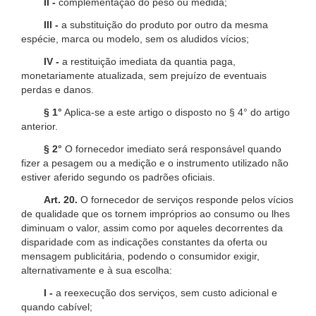
II -
complementação do peso ou medida;
III -
a substituição do produto por outro da mesma
espécie, marca ou modelo, sem os aludidos vícios;
IV -
a restituição imediata da quantia paga,
monetariamente atualizada, sem prejuízo de eventuais
perdas e danos.
§ 1°
Aplica-se a este artigo o disposto no § 4° do artigo
anterior.
§ 2°
O fornecedor imediato será responsável quando
fizer a pesagem ou a medição e o instrumento utilizado não
estiver aferido segundo os padrões oficiais.
Art. 20.
O fornecedor de serviços responde pelos vícios
de qualidade que os tornem impróprios ao consumo ou lhes
diminuam o valor, assim como por aqueles decorrentes da
disparidade com as indicações constantes da oferta ou
mensagem publicitária, podendo o consumidor exigir,
alternativamente e à sua escolha:
I -
a reexecução dos serviços, sem custo adicional e
quando cabível;