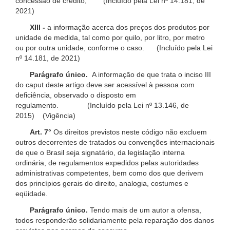
concessão de crédito; (Incluído pela Lei nº 14.181, de
2021)
XIII -
a informação acerca dos preços dos produtos por
unidade de medida, tal como por quilo, por litro, por metro
ou por outra unidade, conforme o caso. (Incluído pela Lei
nº 14.181, de 2021)
Parágrafo único.
A informação de que trata o inciso III
do caput deste artigo deve ser acessível à pessoa com
deficiência, observado o disposto em
regulamento. (Incluído pela Lei nº 13.146, de
2015) (Vigência)
Art. 7°
Os direitos previstos neste código não excluem
outros decorrentes de tratados ou convenções internacionais
de que o Brasil seja signatário, da legislação interna
ordinária, de regulamentos expedidos pelas autoridades
administrativas competentes, bem como dos que derivem
dos princípios gerais do direito, analogia, costumes e
eqüidade.
Parágrafo único.
Tendo mais de um autor a ofensa,
todos responderão solidariamente pela reparação dos danos