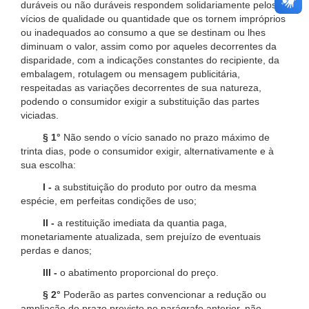
duráveis ou não duráveis respondem solidariamente pelos
vícios de qualidade ou quantidade que os tornem impróprios
ou inadequados ao consumo a que se destinam ou lhes
diminuam o valor, assim como por aqueles decorrentes da
disparidade, com a indicações constantes do recipiente, da
embalagem, rotulagem ou mensagem publicitária,
respeitadas as variações decorrentes de sua natureza,
podendo o consumidor exigir a substituição das partes
viciadas.
§ 1°
Não sendo o vício sanado no prazo máximo de
trinta dias, pode o consumidor exigir, alternativamente e à
sua escolha:
I -
a substituição do produto por outro da mesma
espécie, em perfeitas condições de uso;
II -
a restituição imediata da quantia paga,
monetariamente atualizada, sem prejuízo de eventuais
perdas e danos;
III -
o abatimento proporcional do preço.
§ 2°
Poderão as partes convencionar a redução ou
ampliação do prazo previsto no parágrafo anterior, não