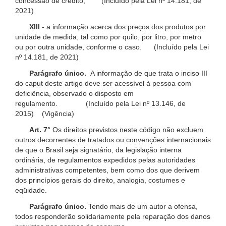
concessão de crédito; (Incluído pela Lei nº 14.181, de
2021)
XIII -
a informação acerca dos preços dos produtos por
unidade de medida, tal como por quilo, por litro, por metro
ou por outra unidade, conforme o caso. (Incluído pela Lei
nº 14.181, de 2021)
Parágrafo único.
A informação de que trata o inciso III
do caput deste artigo deve ser acessível à pessoa com
deficiência, observado o disposto em
regulamento. (Incluído pela Lei nº 13.146, de
2015) (Vigência)
Art. 7°
Os direitos previstos neste código não excluem
outros decorrentes de tratados ou convenções internacionais
de que o Brasil seja signatário, da legislação interna
ordinária, de regulamentos expedidos pelas autoridades
administrativas competentes, bem como dos que derivem
dos princípios gerais do direito, analogia, costumes e
eqüidade.
Parágrafo único.
Tendo mais de um autor a ofensa,
todos responderão solidariamente pela reparação dos danos