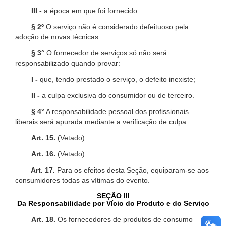
III -
a época em que foi fornecido.
§ 2º
O serviço não é considerado defeituoso pela
adoção de novas técnicas.
§ 3°
O fornecedor de serviços só não será
responsabilizado quando provar:
I -
que, tendo prestado o serviço, o defeito inexiste;
II -
a culpa exclusiva do consumidor ou de terceiro.
§ 4°
A responsabilidade pessoal dos profissionais
liberais será apurada mediante a verificação de culpa.
Art. 15.
(Vetado).
Art. 16.
(Vetado).
Art. 17.
Para os efeitos desta Seção, equiparam-se aos
consumidores todas as vítimas do evento.
SEÇÃO III
Da Responsabilidade por Vício do Produto e do Serviço
Art. 18.
Os fornecedores de produtos de consumo