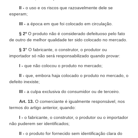
II -
o uso e os riscos que razoavelmente dele se
esperam;
III -
a época em que foi colocado em circulação.
§ 2º
O produto não é considerado defeituoso pelo fato
de outro de melhor qualidade ter sido colocado no mercado.
§ 3°
O fabricante, o construtor, o produtor ou
importador só não será responsabilizado quando provar:
I -
que não colocou o produto no mercado;
II -
que, embora haja colocado o produto no mercado, o
defeito inexiste;
III -
a culpa exclusiva do consumidor ou de terceiro.
Art. 13.
O comerciante é igualmente responsável, nos
termos do artigo anterior, quando:
I -
o fabricante, o construtor, o produtor ou o importador
não puderem ser identificados;
II -
o produto for fornecido sem identificação clara do