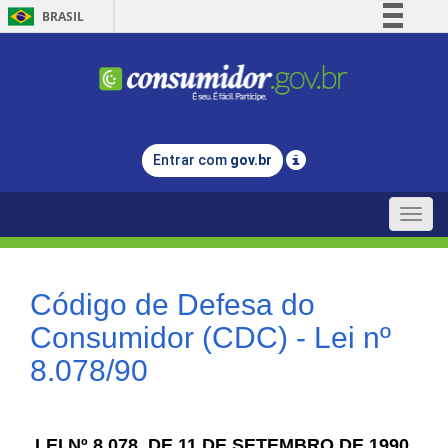
BRASIL
Simplifique!
Comunica BR
Participe
Acesso à informação
Entrar com
gov.br
Legislação
Canais
Toggle
naviga
Código de Defesa do
Consumidor (CDC) - Lei nº
8.078/90
LEI Nº 8.078, DE 11 DE SETEMBRO DE 1990.