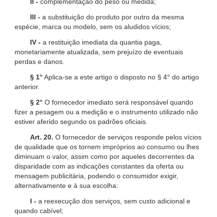
II -
complementação do peso ou medida;
III -
a substituição do produto por outro da mesma
espécie, marca ou modelo, sem os aludidos vícios;
IV -
a restituição imediata da quantia paga,
monetariamente atualizada, sem prejuízo de eventuais
perdas e danos.
§ 1°
Aplica-se a este artigo o disposto no § 4° do artigo
anterior.
§ 2°
O fornecedor imediato será responsável quando
fizer a pesagem ou a medição e o instrumento utilizado não
estiver aferido segundo os padrões oficiais.
Art. 20.
O fornecedor de serviços responde pelos vícios
de qualidade que os tornem impróprios ao consumo ou lhes
diminuam o valor, assim como por aqueles decorrentes da
disparidade com as indicações constantes da oferta ou
mensagem publicitária, podendo o consumidor exigir,
alternativamente e à sua escolha:
I -
a reexecução dos serviços, sem custo adicional e
quando cabível;