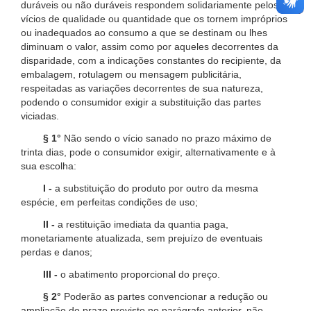
duráveis ou não duráveis respondem solidariamente pelos
vícios de qualidade ou quantidade que os tornem impróprios
ou inadequados ao consumo a que se destinam ou lhes
diminuam o valor, assim como por aqueles decorrentes da
disparidade, com a indicações constantes do recipiente, da
embalagem, rotulagem ou mensagem publicitária,
respeitadas as variações decorrentes de sua natureza,
podendo o consumidor exigir a substituição das partes
viciadas.
§ 1°
Não sendo o vício sanado no prazo máximo de
trinta dias, pode o consumidor exigir, alternativamente e à
sua escolha:
I -
a substituição do produto por outro da mesma
espécie, em perfeitas condições de uso;
II -
a restituição imediata da quantia paga,
monetariamente atualizada, sem prejuízo de eventuais
perdas e danos;
III -
o abatimento proporcional do preço.
§ 2°
Poderão as partes convencionar a redução ou
ampliação do prazo previsto no parágrafo anterior, não