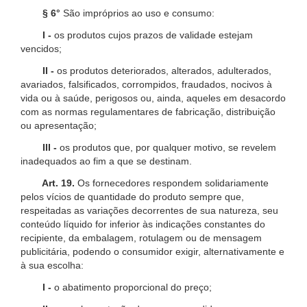
§ 6°
São impróprios ao uso e consumo:
I -
os produtos cujos prazos de validade estejam
vencidos;
II -
os produtos deteriorados, alterados, adulterados,
avariados, falsificados, corrompidos, fraudados, nocivos à
vida ou à saúde, perigosos ou, ainda, aqueles em desacordo
com as normas regulamentares de fabricação, distribuição
ou apresentação;
III -
os produtos que, por qualquer motivo, se revelem
inadequados ao fim a que se destinam.
Art. 19.
Os fornecedores respondem solidariamente
pelos vícios de quantidade do produto sempre que,
respeitadas as variações decorrentes de sua natureza, seu
conteúdo líquido for inferior às indicações constantes do
recipiente, da embalagem, rotulagem ou de mensagem
publicitária, podendo o consumidor exigir, alternativamente e
à sua escolha:
I -
o abatimento proporcional do preço;