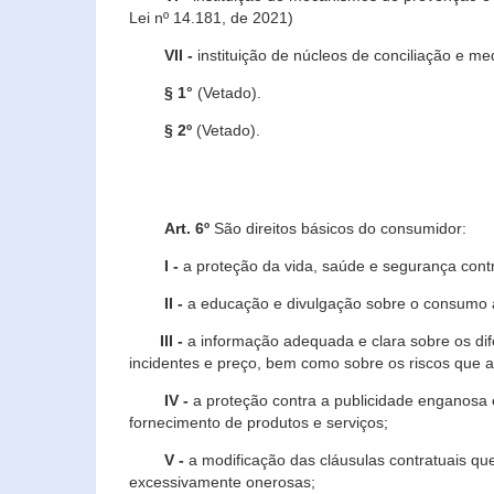
Lei nº 14.181, de 2021)
VII -
instituição de núcleos de conciliação e m
§ 1°
(Vetado).
§ 2º
(Vetado).
Art. 6º
São direitos básicos do consumidor:
I -
a proteção da vida, saúde e segurança contr
II -
a educação e divulgação sobre o consumo a
III -
a informação adequada e clara sobre os dife
incidentes e preço, bem como sobre os riscos q
IV -
a proteção contra a publicidade enganosa e
fornecimento de produtos e serviços;
V -
a modificação das cláusulas contratuais qu
excessivamente onerosas;