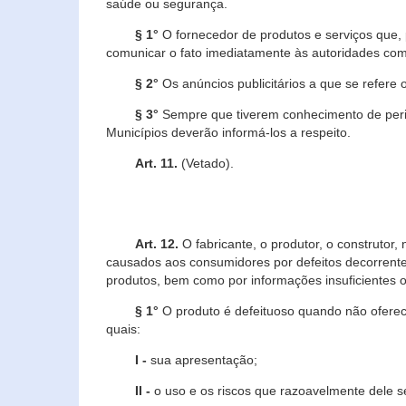
saúde ou segurança.
§ 1°
O fornecedor de produtos e serviços que,
comunicar o fato imediatamente às autoridades com
§ 2°
Os anúncios publicitários a que se refere 
§ 3°
Sempre que tiverem conhecimento de peric
Municípios deverão informá-los a respeito.
Art. 11.
(Vetado).
Art. 12.
O fabricante, o produtor, o construtor
causados aos consumidores por defeitos decorrente
produtos, bem como por informações insuficientes o
§ 1°
O produto é defeituoso quando não oferece
quais:
I -
sua apresentação;
II -
o uso e os riscos que razoavelmente dele 