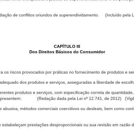
ediação de conflitos oriundos de superendividamento. (Incluído pela L
CAPÍTULO III
Dos Direitos Básicos do Consumidor
a os riscos provocados por práticas no fornecimento de produtos e se
dequado dos produtos e serviços, asseguradas a liberdade de escolha
rentes produtos e serviços, com especificação correta de quantidade, 
ue apresentem; (Redação dada pela Lei nº 12.741, de 2012) (Vigê
 abusiva, métodos comerciais coercitivos ou desleais, bem como contr
e estabeleçam prestações desproporcionais ou sua revisão em razão d