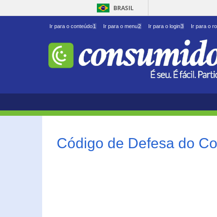
BRASIL
Ir para o conteúdo
1
Ir para o menu
2
Ir para o login
3
Ir para o r
Código de Defesa do Co