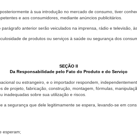
 posteriormente à sua introdução no mercado de consumo, tiver conhe
petentes e aos consumidores, mediante anúncios publicitários.
o parágrafo anterior serão veiculados na imprensa, rádio e televisão, 
ulosidade de produtos ou serviços à saúde ou segurança dos consumido
SEÇÃO II
Da Responsabilidade pelo Fato do Produto e do Serviço
, nacional ou estrangeiro, e o importador respondem, independentemen
s de projeto, fabricação, construção, montagem, fórmulas, manipula
u inadequadas sobre sua utilização e riscos.
 a segurança que dele legitimamente se espera, levando-se em consid
se esperam;