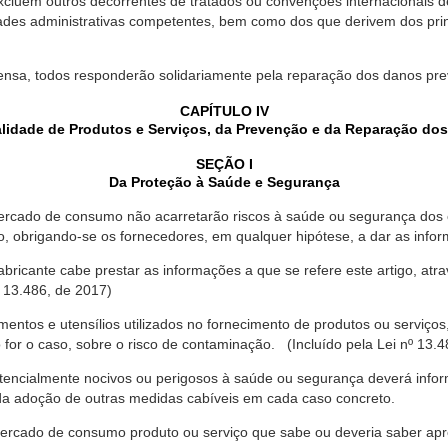
xcluem outros decorrentes de tratados ou convenções internacionais de 
ades administrativas competentes, bem como dos que derivem dos princ
ensa, todos responderão solidariamente pela reparação dos danos pr
CAPÍTULO IV
lidade de Produtos e Serviços, da Prevenção e da Reparação do
SEÇÃO I
Da Proteção à Saúde e Segurança
ercado de consumo não acarretarão riscos à saúde ou segurança dos 
ão, obrigando-se os fornecedores, em qualquer hipótese, a dar as inf
fabricante cabe prestar as informações a que se refere este artigo, a
 13.486, de 2017)
entos e utensílios utilizados no fornecimento de produtos ou serviços
for o caso, sobre o risco de contaminação. (Incluído pela Lei nº 13.4
tencialmente nocivos ou perigosos à saúde ou segurança deverá infor
 da adoção de outras medidas cabíveis em cada caso concreto.
rcado de consumo produto ou serviço que sabe ou deveria saber apres