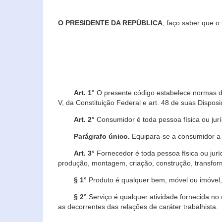
O PRESIDENTE DA REPÚBLICA
, faço saber que o
Art. 1°
O presente código estabelece normas de 
V, da Constituição Federal e art. 48 de suas Disposi
Art. 2°
Consumidor é toda pessoa física ou juríd
Parágrafo único.
Equipara-se a consumidor a c
Art. 3°
Fornecedor é toda pessoa física ou jurí
produção, montagem, criação, construção, transform
§ 1°
Produto é qualquer bem, móvel ou imóvel, 
§ 2°
Serviço é qualquer atividade fornecida no 
as decorrentes das relações de caráter trabalhista.