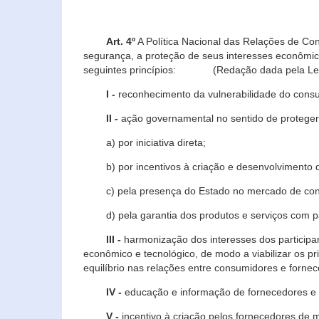
Art. 4º
A Política Nacional das Relações de Co
segurança, a proteção de seus interesses econômic
seguintes princípios: (Redação dada pela Lei n
I -
reconhecimento da vulnerabilidade do con
II -
ação governamental no sentido de proteger
a) por iniciativa direta;
b) por incentivos à criação e desenvolvimento de
c) pela presença do Estado no mercado de co
d) pela garantia dos produtos e serviços com pa
III -
harmonização dos interesses dos particip
econômico e tecnológico, de modo a viabilizar os p
equilíbrio nas relações entre consumidores e forne
IV -
educação e informação de fornecedores e 
V -
incentivo à criação pelos fornecedores de 