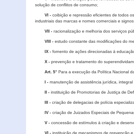
solução de conflitos de consumo;
VI -
coibição e repressão eficientes de todos o
industriais das marcas e nomes comerciais e signos
VII -
racionalização e melhoria dos serviços púb
VIII -
estudo constante das modificações do m
IX -
fomento de ações direcionadas à educação 
X -
prevenção e tratamento do superendividame
Art. 5°
Para a execução da Política Nacional d
I -
manutenção de assistência jurídica, integral
II -
instituição de Promotorias de Justiça de De
III -
criação de delegacias de polícia especial
IV -
criação de Juizados Especiais de Pequenas
V -
concessão de estímulos à criação e desen
VI -
instituição de mecanismos de prevenção e 