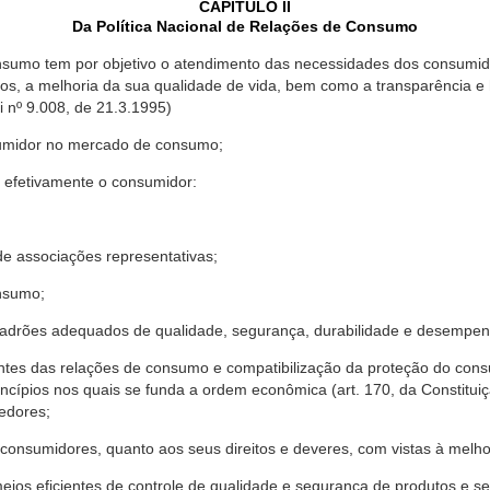
CAPÍTULO II
Da Política Nacional de Relações de Consumo
nsumo tem por objetivo o atendimento das necessidades dos consumido
os, a melhoria da sua qualidade de vida, bem como a transparência e
º 9.008, de 21.3.1995)
sumidor no mercado de consumo;
 efetivamente o consumidor:
 associações representativas;
nsumo;
drões adequados de qualidade, segurança, durabilidade e desempen
antes das relações de consumo e compatibilização da proteção do co
rincípios nos quais se funda a ordem econômica (art. 170, da Constitu
cedores;
consumidores, quanto aos seus direitos e deveres, com vistas à mel
meios eficientes de controle de qualidade e segurança de produtos e 