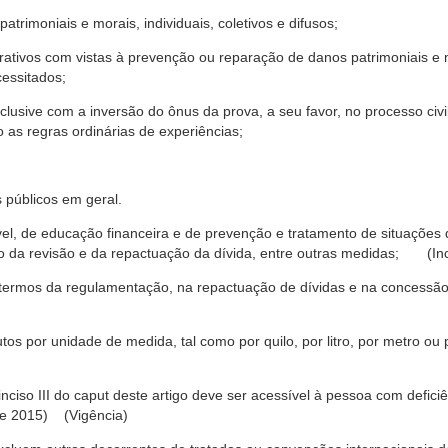
trimoniais e morais, individuais, coletivos e difusos;
rativos com vistas à prevenção ou reparação de danos patrimoniais e mo
cessitados;
nclusive com a inversão do ônus da prova, a seu favor, no processo civil,
 as regras ordinárias de experiências;
 públicos em geral.
ável, de educação financeira e de prevenção e tratamento de situaçõe
o da revisão e da repactuação da dívida, entre outras medidas; (Inc
 termos da regulamentação, na repactuação de dívidas e na concessão
os por unidade de medida, tal como por quilo, por litro, por metro o
nciso III do caput deste artigo deve ser acessível à pessoa com defic
e 2015) (Vigência)