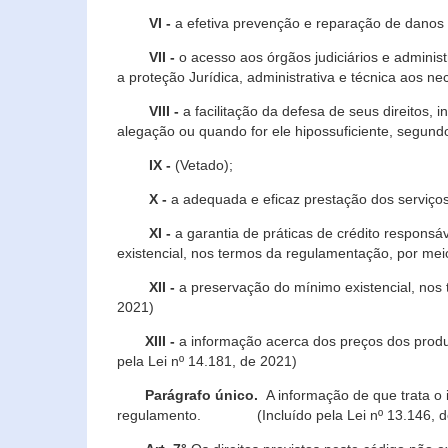
VI -
a efetiva prevenção e reparação de danos pa
VII -
o acesso aos órgãos judiciários e administ
a proteção Jurídica, administrativa e técnica aos ne
VIII -
a facilitação da defesa de seus direitos, i
alegação ou quando for ele hipossuficiente, segundo
IX -
(Vetado);
X -
a adequada e eficaz prestação dos serviços
XI -
a garantia de práticas de crédito respons
existencial, nos termos da regulamentação, por mei
XII -
a preservação do mínimo existencial, nos
2021)
XIII -
a informação acerca dos preços dos produt
pela Lei nº 14.181, de 2021)
Parágrafo único.
A informação de que trata o i
regulamento. (Incluído pela Lei nº 13.146, d