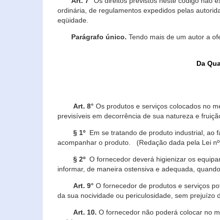
Art. 7°
Os direitos previstos neste código não e
ordinária, de regulamentos expedidos pelas autorid
eqüidade.
Parágrafo único.
Tendo mais de um autor a of
Da Qua
Art. 8°
Os produtos e serviços colocados no m
previsíveis em decorrência de sua natureza e fruiç
§ 1º
Em se tratando de produto industrial, ao 
acompanhar o produto. (Redação dada pela Lei nº
§ 2º
O fornecedor deverá higienizar os equipam
informar, de maneira ostensiva e adequada, quando 
Art. 9°
O fornecedor de produtos e serviços po
da sua nocividade ou periculosidade, sem prejuízo
Art. 10.
O fornecedor não poderá colocar no me