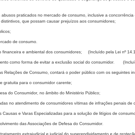
s abusos praticados no mercado de consumo, inclusive a concorrência de
 distintivos, que possam causar prejuízos aos consumidores;
licos;
ercado de consumo.
financeira e ambiental dos consumidores; (Incluído pela Lei nº 14.
nto como forma de evitar a exclusão social do consumidor. (Incluíd
as Relações de Consumo, contará o poder público com os seguintes ins
 e gratuita para o consumidor carente;
fesa do Consumidor, no âmbito do Ministério Público;
izadas no atendimento de consumidores vítimas de infrações penais de
 Causas e Varas Especializadas para a solução de litígios de consum
volvimento das Associações de Defesa do Consumidor.
tratamento extrajudicial e judicial do superendividamento e de prote