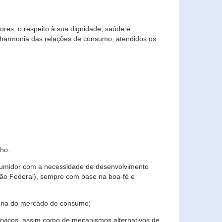
res, o respeito à sua dignidade, saúde e
 harmonia das relações de consumo, atendidos os
ho.
nsumidor com a necessidade de desenvolvimento
ição Federal), sempre com base na boa-fé e
horia do mercado de consumo;
serviços, assim como de mecanismos alternativos de