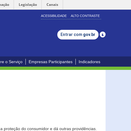
mação
Legislação
Canais
ACESSIBILIDADE
ALTO CONTRASTE
Entrar com
gov.br
re o Serviço
Empresas Participantes
Indicadores
0
a proteção do consumidor e dá outras providências.