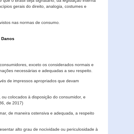
que o Brasil seja signatário, da legislação interna
ípios gerais do direito, analogia, costumes e
evistos nas normas de consumo.
s Danos
consumidores, exceto os considerados normais e
ormações necessárias e adequadas a seu respeito.
través de impressos apropriados que devam
, ou colocados à disposição do consumidor, e
86, de 2017)
mar, de maneira ostensiva e adequada, a respeito
entar alto grau de nocividade ou periculosidade à