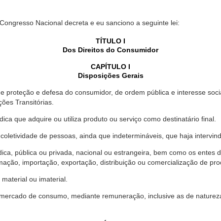
 Congresso Nacional decreta e eu sanciono a seguinte lei:
TÍTULO I
Dos Direitos do Consumidor
CAPÍTULO I
Disposições Gerais
proteção e defesa do consumidor, de ordem pública e interesse social,
ções Transitórias.
ica que adquire ou utiliza produto ou serviço como destinatário final.
oletividade de pessoas, ainda que indetermináveis, que haja intervi
dica, pública ou privada, nacional ou estrangeira, bem como os entes
ação, importação, exportação, distribuição ou comercialização de pro
material ou imaterial.
mercado de consumo, mediante remuneração, inclusive as de natureza ba