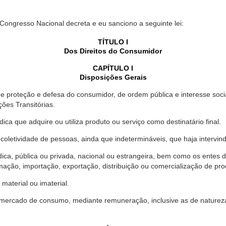
 Congresso Nacional decreta e eu sanciono a seguinte lei:
TÍTULO I
Dos Direitos do Consumidor
CAPÍTULO I
Disposições Gerais
proteção e defesa do consumidor, de ordem pública e interesse social,
ções Transitórias.
ica que adquire ou utiliza produto ou serviço como destinatário final.
oletividade de pessoas, ainda que indetermináveis, que haja intervi
dica, pública ou privada, nacional ou estrangeira, bem como os entes
ação, importação, exportação, distribuição ou comercialização de pro
material ou imaterial.
mercado de consumo, mediante remuneração, inclusive as de natureza ba