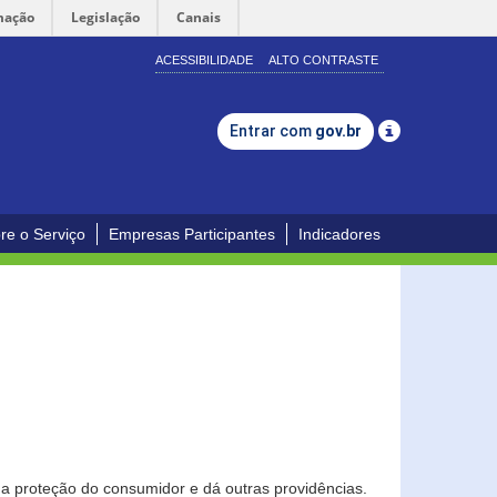
mação
Legislação
Canais
ACESSIBILIDADE
ALTO CONTRASTE
Entrar com
gov.br
re o Serviço
Empresas Participantes
Indicadores
0
a proteção do consumidor e dá outras providências.