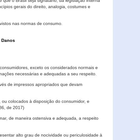
que o Brasil seja signatário, da legislação interna
ípios gerais do direito, analogia, costumes e
evistos nas normas de consumo.
s Danos
consumidores, exceto os considerados normais e
ormações necessárias e adequadas a seu respeito.
través de impressos apropriados que devam
, ou colocados à disposição do consumidor, e
86, de 2017)
mar, de maneira ostensiva e adequada, a respeito
entar alto grau de nocividade ou periculosidade à