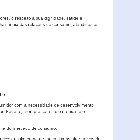
res, o respeito à sua dignidade, saúde e
 harmonia das relações de consumo, atendidos os
ho.
nsumidor com a necessidade de desenvolvimento
ição Federal), sempre com base na boa-fé e
horia do mercado de consumo;
serviços, assim como de mecanismos alternativos de