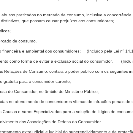
s abusos praticados no mercado de consumo, inclusive a concorrência de
 distintivos, que possam causar prejuízos aos consumidores;
licos;
ercado de consumo.
financeira e ambiental dos consumidores; (Incluído pela Lei nº 14.
nto como forma de evitar a exclusão social do consumidor. (Incluíd
as Relações de Consumo, contará o poder público com os seguintes ins
 e gratuita para o consumidor carente;
fesa do Consumidor, no âmbito do Ministério Público;
izadas no atendimento de consumidores vítimas de infrações penais de
 Causas e Varas Especializadas para a solução de litígios de consum
volvimento das Associações de Defesa do Consumidor.
tratamento extrajudicial e judicial do superendividamento e de prote