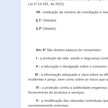
Lei nº 14.181, de 2021)
VII -
instituição de núcleos de conciliação e m
§ 1°
(Vetado).
§ 2º
(Vetado).
Art. 6º
São direitos básicos do consumidor:
I -
a proteção da vida, saúde e segurança contr
II -
a educação e divulgação sobre o consumo a
III -
a informação adequada e clara sobre os dife
incidentes e preço, bem como sobre os riscos q
IV -
a proteção contra a publicidade enganosa e
fornecimento de produtos e serviços;
V -
a modificação das cláusulas contratuais qu
excessivamente onerosas;