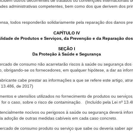
xcluem outros decorrentes de tratados ou convenções internacionais de 
ades administrativas competentes, bem como dos que derivem dos princ
ensa, todos responderão solidariamente pela reparação dos danos pr
CAPÍTULO IV
lidade de Produtos e Serviços, da Prevenção e da Reparação do
SEÇÃO I
Da Proteção à Saúde e Segurança
ercado de consumo não acarretarão riscos à saúde ou segurança dos 
ão, obrigando-se os fornecedores, em qualquer hipótese, a dar as inf
fabricante cabe prestar as informações a que se refere este artigo, a
 13.486, de 2017)
entos e utensílios utilizados no fornecimento de produtos ou serviços
for o caso, sobre o risco de contaminação. (Incluído pela Lei nº 13.4
tencialmente nocivos ou perigosos à saúde ou segurança deverá infor
 da adoção de outras medidas cabíveis em cada caso concreto.
rcado de consumo produto ou serviço que sabe ou deveria saber apres