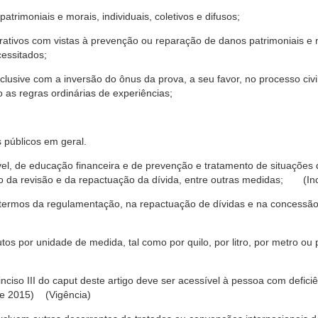
trimoniais e morais, individuais, coletivos e difusos;
rativos com vistas à prevenção ou reparação de danos patrimoniais e mo
cessitados;
nclusive com a inversão do ônus da prova, a seu favor, no processo civil,
 as regras ordinárias de experiências;
 públicos em geral.
ável, de educação financeira e de prevenção e tratamento de situaçõe
o da revisão e da repactuação da dívida, entre outras medidas; (Inc
 termos da regulamentação, na repactuação de dívidas e na concessão
os por unidade de medida, tal como por quilo, por litro, por metro o
nciso III do caput deste artigo deve ser acessível à pessoa com defic
e 2015) (Vigência)