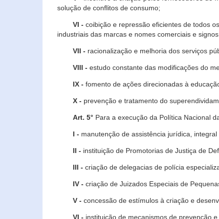
solução de conflitos de consumo;
VI -
coibição e repressão eficientes de todos o
industriais das marcas e nomes comerciais e signos
VII -
racionalização e melhoria dos serviços púb
VIII -
estudo constante das modificações do m
IX -
fomento de ações direcionadas à educação 
X -
prevenção e tratamento do superendividame
Art. 5°
Para a execução da Política Nacional d
I -
manutenção de assistência jurídica, integral
II -
instituição de Promotorias de Justiça de De
III -
criação de delegacias de polícia especial
IV -
criação de Juizados Especiais de Pequenas
V -
concessão de estímulos à criação e desen
VI -
instituição de mecanismos de prevenção e 