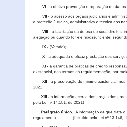
VI -
a efetiva prevenção e reparação de danos pa
VII -
o acesso aos órgãos judiciários e administ
a proteção Jurídica, administrativa e técnica aos ne
VIII -
a facilitação da defesa de seus direitos, i
alegação ou quando for ele hipossuficiente, segundo
IX -
(Vetado);
X -
a adequada e eficaz prestação dos serviços
XI -
a garantia de práticas de crédito respons
existencial, nos termos da regulamentação, por mei
XII -
a preservação do mínimo existencial, nos
2021)
XIII -
a informação acerca dos preços dos produt
pela Lei nº 14.181, de 2021)
Parágrafo único.
A informação de que trata o i
regulamento. (Incluído pela Lei nº 13.146, d