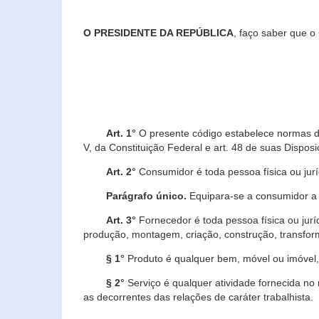
O PRESIDENTE DA REPÚBLICA
, faço saber que o
Art. 1°
O presente código estabelece normas de 
V, da Constituição Federal e art. 48 de suas Disposi
Art. 2°
Consumidor é toda pessoa física ou juríd
Parágrafo único.
Equipara-se a consumidor a c
Art. 3°
Fornecedor é toda pessoa física ou jurí
produção, montagem, criação, construção, transform
§ 1°
Produto é qualquer bem, móvel ou imóvel, 
§ 2°
Serviço é qualquer atividade fornecida no 
as decorrentes das relações de caráter trabalhista.