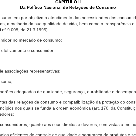
CAPÍTULO II
Da Política Nacional de Relações de Consumo
nsumo tem por objetivo o atendimento das necessidades dos consumido
os, a melhoria da sua qualidade de vida, bem como a transparência e
º 9.008, de 21.3.1995)
sumidor no mercado de consumo;
 efetivamente o consumidor:
 associações representativas;
nsumo;
drões adequados de qualidade, segurança, durabilidade e desempen
antes das relações de consumo e compatibilização da proteção do co
rincípios nos quais se funda a ordem econômica (art. 170, da Constitu
cedores;
consumidores, quanto aos seus direitos e deveres, com vistas à mel
meios eficientes de controle de qualidade e segurança de produtos e 