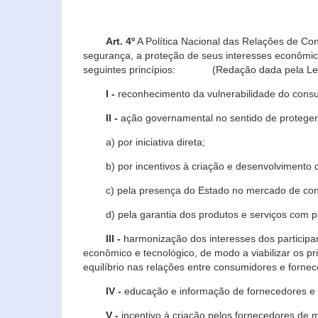
Art. 4º
A Política Nacional das Relações de Co
segurança, a proteção de seus interesses econômic
seguintes princípios: (Redação dada pela Lei n
I -
reconhecimento da vulnerabilidade do con
II -
ação governamental no sentido de proteger
a) por iniciativa direta;
b) por incentivos à criação e desenvolvimento de
c) pela presença do Estado no mercado de co
d) pela garantia dos produtos e serviços com pa
III -
harmonização dos interesses dos particip
econômico e tecnológico, de modo a viabilizar os p
equilíbrio nas relações entre consumidores e forne
IV -
educação e informação de fornecedores e 
V -
incentivo à criação pelos fornecedores de 