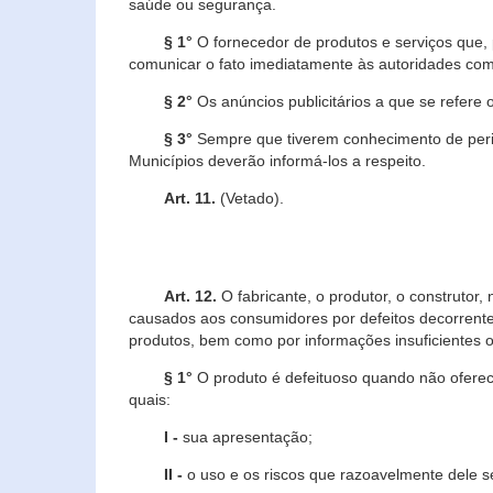
saúde ou segurança.
§ 1°
O fornecedor de produtos e serviços que,
comunicar o fato imediatamente às autoridades com
§ 2°
Os anúncios publicitários a que se refere 
§ 3°
Sempre que tiverem conhecimento de peric
Municípios deverão informá-los a respeito.
Art. 11.
(Vetado).
Art. 12.
O fabricante, o produtor, o construtor
causados aos consumidores por defeitos decorrente
produtos, bem como por informações insuficientes o
§ 1°
O produto é defeituoso quando não oferece
quais:
I -
sua apresentação;
II -
o uso e os riscos que razoavelmente dele 