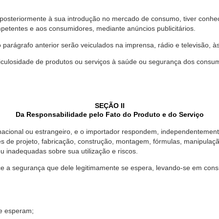
 posteriormente à sua introdução no mercado de consumo, tiver conhe
petentes e aos consumidores, mediante anúncios publicitários.
o parágrafo anterior serão veiculados na imprensa, rádio e televisão, 
ulosidade de produtos ou serviços à saúde ou segurança dos consumido
SEÇÃO II
Da Responsabilidade pelo Fato do Produto e do Serviço
, nacional ou estrangeiro, e o importador respondem, independentemen
s de projeto, fabricação, construção, montagem, fórmulas, manipula
u inadequadas sobre sua utilização e riscos.
 a segurança que dele legitimamente se espera, levando-se em consid
se esperam;