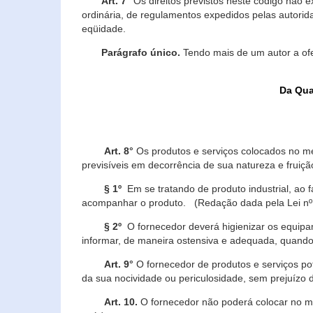
Art. 7°
Os direitos previstos neste código não e
ordinária, de regulamentos expedidos pelas autorid
eqüidade.
Parágrafo único.
Tendo mais de um autor a of
Da Qua
Art. 8°
Os produtos e serviços colocados no m
previsíveis em decorrência de sua natureza e fruiç
§ 1º
Em se tratando de produto industrial, ao 
acompanhar o produto. (Redação dada pela Lei nº
§ 2º
O fornecedor deverá higienizar os equipam
informar, de maneira ostensiva e adequada, quando 
Art. 9°
O fornecedor de produtos e serviços po
da sua nocividade ou periculosidade, sem prejuízo
Art. 10.
O fornecedor não poderá colocar no me