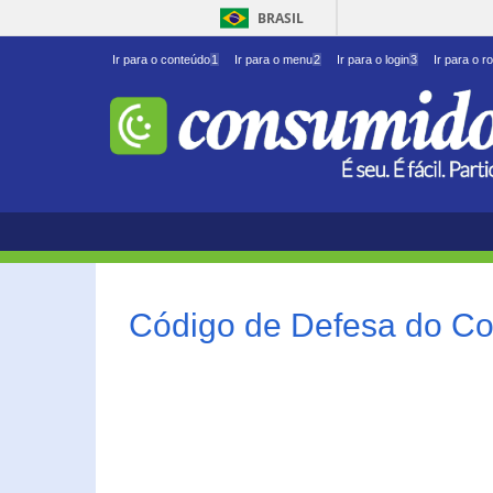
BRASIL
Ir para o conteúdo
1
Ir para o menu
2
Ir para o login
3
Ir para o r
Código de Defesa do Co