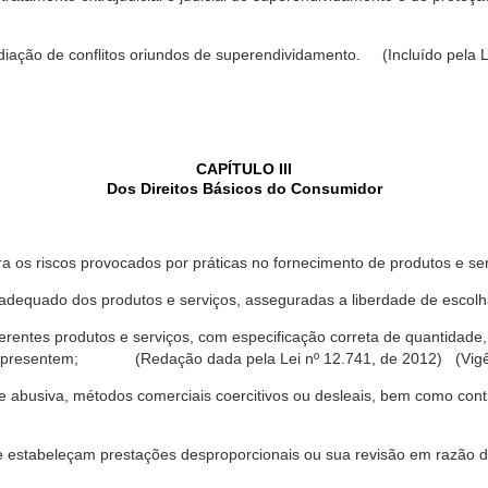
ediação de conflitos oriundos de superendividamento. (Incluído pela L
CAPÍTULO III
Dos Direitos Básicos do Consumidor
a os riscos provocados por práticas no fornecimento de produtos e se
dequado dos produtos e serviços, asseguradas a liberdade de escolha
rentes produtos e serviços, com especificação correta de quantidade, 
ue apresentem; (Redação dada pela Lei nº 12.741, de 2012) (Vigê
 abusiva, métodos comerciais coercitivos ou desleais, bem como contr
e estabeleçam prestações desproporcionais ou sua revisão em razão d