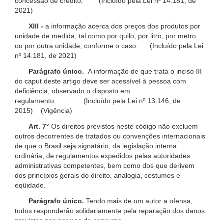
concessão de crédito; (Incluído pela Lei nº 14.181, de
2021)
XIII -
a informação acerca dos preços dos produtos por
unidade de medida, tal como por quilo, por litro, por metro
ou por outra unidade, conforme o caso. (Incluído pela Lei
nº 14.181, de 2021)
Parágrafo único.
A informação de que trata o inciso III
do caput deste artigo deve ser acessível à pessoa com
deficiência, observado o disposto em
regulamento. (Incluído pela Lei nº 13.146, de
2015) (Vigência)
Art. 7°
Os direitos previstos neste código não excluem
outros decorrentes de tratados ou convenções internacionais
de que o Brasil seja signatário, da legislação interna
ordinária, de regulamentos expedidos pelas autoridades
administrativas competentes, bem como dos que derivem
dos princípios gerais do direito, analogia, costumes e
eqüidade.
Parágrafo único.
Tendo mais de um autor a ofensa,
todos responderão solidariamente pela reparação dos danos