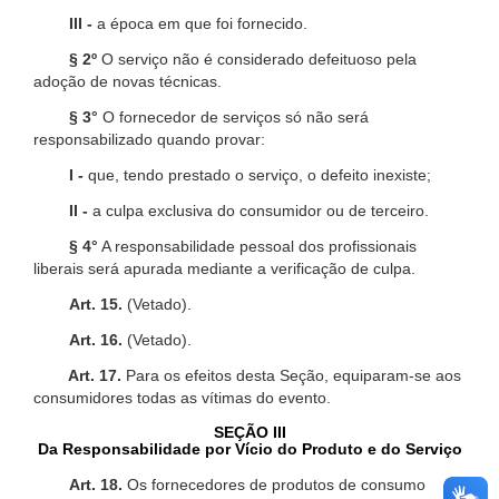
III -
a época em que foi fornecido.
§ 2º
O serviço não é considerado defeituoso pela
adoção de novas técnicas.
§ 3°
O fornecedor de serviços só não será
responsabilizado quando provar:
I -
que, tendo prestado o serviço, o defeito inexiste;
II -
a culpa exclusiva do consumidor ou de terceiro.
§ 4°
A responsabilidade pessoal dos profissionais
liberais será apurada mediante a verificação de culpa.
Art. 15.
(Vetado).
Art. 16.
(Vetado).
Art. 17.
Para os efeitos desta Seção, equiparam-se aos
consumidores todas as vítimas do evento.
SEÇÃO III
Da Responsabilidade por Vício do Produto e do Serviço
Art. 18.
Os fornecedores de produtos de consumo