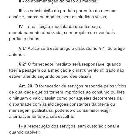
II -
complementação do peso ou medida;
III -
a substituição do produto por outro da mesma
espécie, marca ou modelo, sem os aludidos vícios;
IV -
a restituição imediata da quantia paga,
monetariamente atualizada, sem prejuízo de eventuais
perdas e danos.
§ 1°
Aplica-se a este artigo o disposto no § 4° do artigo
anterior.
§ 2°
O fornecedor imediato será responsável quando
fizer a pesagem ou a medição e o instrumento utilizado não
estiver aferido segundo os padrões oficiais.
Art. 20.
O fornecedor de serviços responde pelos vícios
de qualidade que os tornem impróprios ao consumo ou lhes
diminuam o valor, assim como por aqueles decorrentes da
disparidade com as indicações constantes da oferta ou
mensagem publicitária, podendo o consumidor exigir,
alternativamente e à sua escolha:
I -
a reexecução dos serviços, sem custo adicional e
quando cabível;