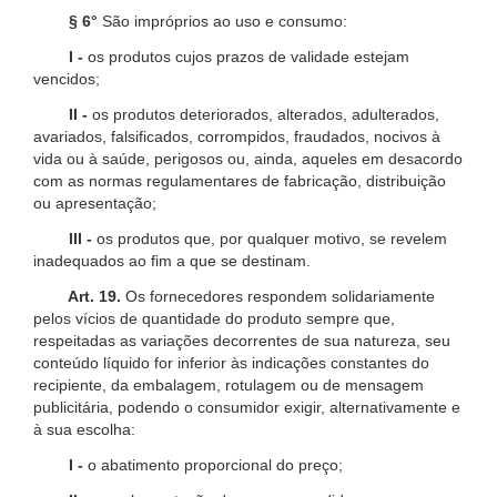
§ 6°
São impróprios ao uso e consumo:
I -
os produtos cujos prazos de validade estejam
vencidos;
II -
os produtos deteriorados, alterados, adulterados,
avariados, falsificados, corrompidos, fraudados, nocivos à
vida ou à saúde, perigosos ou, ainda, aqueles em desacordo
com as normas regulamentares de fabricação, distribuição
ou apresentação;
III -
os produtos que, por qualquer motivo, se revelem
inadequados ao fim a que se destinam.
Art. 19.
Os fornecedores respondem solidariamente
pelos vícios de quantidade do produto sempre que,
respeitadas as variações decorrentes de sua natureza, seu
conteúdo líquido for inferior às indicações constantes do
recipiente, da embalagem, rotulagem ou de mensagem
publicitária, podendo o consumidor exigir, alternativamente e
à sua escolha:
I -
o abatimento proporcional do preço;