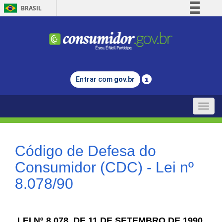
BRASIL
Simplifique!
Comunica BR
Participe
Acesso à informação
Entrar com
gov.br
Legislação
Canais
Toggle
naviga
Código de Defesa do
Consumidor (CDC) - Lei nº
8.078/90
LEI Nº 8.078, DE 11 DE SETEMBRO DE 1990.