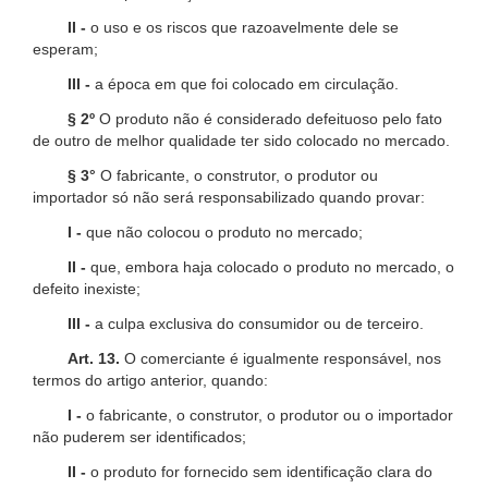
II -
o uso e os riscos que razoavelmente dele se
esperam;
III -
a época em que foi colocado em circulação.
§ 2º
O produto não é considerado defeituoso pelo fato
de outro de melhor qualidade ter sido colocado no mercado.
§ 3°
O fabricante, o construtor, o produtor ou
importador só não será responsabilizado quando provar:
I -
que não colocou o produto no mercado;
II -
que, embora haja colocado o produto no mercado, o
defeito inexiste;
III -
a culpa exclusiva do consumidor ou de terceiro.
Art. 13.
O comerciante é igualmente responsável, nos
termos do artigo anterior, quando:
I -
o fabricante, o construtor, o produtor ou o importador
não puderem ser identificados;
II -
o produto for fornecido sem identificação clara do