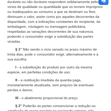
duráveis ou não duráveis respondem solidariamente pelos
vícios de qualidade ou quantidade que os tornem impróprios
ou inadequados ao consumo a que se destinam ou lhes
diminuam o valor, assim como por aqueles decorrentes da
disparidade, com a indicações constantes do recipiente, da
embalagem, rotulagem ou mensagem publicitária,
respeitadas as variações decorrentes de sua natureza,
podendo o consumidor exigir a substituição das partes
viciadas.
§ 1°
Não sendo o vício sanado no prazo máximo de
trinta dias, pode o consumidor exigir, alternativamente e à
sua escolha:
I -
a substituição do produto por outro da mesma
espécie, em perfeitas condições de uso;
II -
a restituição imediata da quantia paga,
monetariamente atualizada, sem prejuízo de eventuais
perdas e danos;
III -
o abatimento proporcional do preço.
§ 2°
Poderão as partes convencionar a redução ou
ampliação do prazo previsto no parágrafo anterior, não