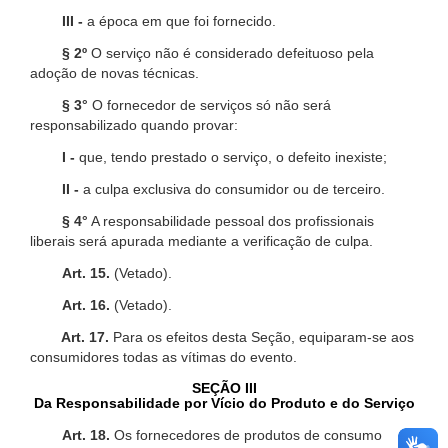
III -
a época em que foi fornecido.
§ 2º
O serviço não é considerado defeituoso pela
adoção de novas técnicas.
§ 3°
O fornecedor de serviços só não será
responsabilizado quando provar:
I -
que, tendo prestado o serviço, o defeito inexiste;
II -
a culpa exclusiva do consumidor ou de terceiro.
§ 4°
A responsabilidade pessoal dos profissionais
liberais será apurada mediante a verificação de culpa.
Art. 15.
(Vetado).
Art. 16.
(Vetado).
Art. 17.
Para os efeitos desta Seção, equiparam-se aos
consumidores todas as vítimas do evento.
SEÇÃO III
Da Responsabilidade por Vício do Produto e do Serviço
Art. 18.
Os fornecedores de produtos de consumo