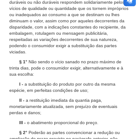
duráveis ou não duráveis respondem solidariamente pelos
vícios de qualidade ou quantidade que os tornem impróprios
ou inadequados ao consumo a que se destinam ou lhes
diminuam o valor, assim como por aqueles decorrentes da
disparidade, com a indicações constantes do recipiente, da
embalagem, rotulagem ou mensagem publicitária,
respeitadas as variações decorrentes de sua natureza,
podendo o consumidor exigir a substituição das partes
viciadas.
§ 1°
Não sendo o vício sanado no prazo máximo de
trinta dias, pode o consumidor exigir, alternativamente e à
sua escolha:
I -
a substituição do produto por outro da mesma
espécie, em perfeitas condições de uso;
II -
a restituição imediata da quantia paga,
monetariamente atualizada, sem prejuízo de eventuais
perdas e danos;
III -
o abatimento proporcional do preço.
§ 2°
Poderão as partes convencionar a redução ou
ampliação do prazo previsto no parágrafo anterior, não