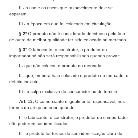
II -
o uso e os riscos que razoavelmente dele se
esperam;
III -
a época em que foi colocado em circulação.
§ 2º
O produto não é considerado defeituoso pelo fato
de outro de melhor qualidade ter sido colocado no mercado.
§ 3°
O fabricante, o construtor, o produtor ou
importador só não será responsabilizado quando provar:
I -
que não colocou o produto no mercado;
II -
que, embora haja colocado o produto no mercado, o
defeito inexiste;
III -
a culpa exclusiva do consumidor ou de terceiro.
Art. 13.
O comerciante é igualmente responsável, nos
termos do artigo anterior, quando:
I -
o fabricante, o construtor, o produtor ou o importador
não puderem ser identificados;
II -
o produto for fornecido sem identificação clara do