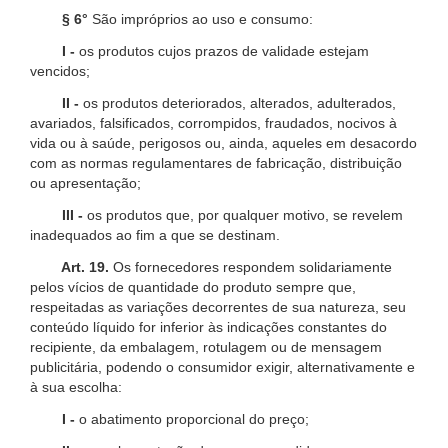
§ 6°
São impróprios ao uso e consumo:
I -
os produtos cujos prazos de validade estejam
vencidos;
II -
os produtos deteriorados, alterados, adulterados,
avariados, falsificados, corrompidos, fraudados, nocivos à
vida ou à saúde, perigosos ou, ainda, aqueles em desacordo
com as normas regulamentares de fabricação, distribuição
ou apresentação;
III -
os produtos que, por qualquer motivo, se revelem
inadequados ao fim a que se destinam.
Art. 19.
Os fornecedores respondem solidariamente
pelos vícios de quantidade do produto sempre que,
respeitadas as variações decorrentes de sua natureza, seu
conteúdo líquido for inferior às indicações constantes do
recipiente, da embalagem, rotulagem ou de mensagem
publicitária, podendo o consumidor exigir, alternativamente e
à sua escolha:
I -
o abatimento proporcional do preço;