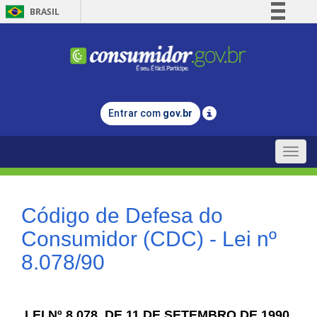
BRASIL
Simplifique!
Comunica BR
Participe
Acesso à informação
Entrar com
gov.br
Legislação
Canais
Toggle
naviga
Código de Defesa do
Consumidor (CDC) - Lei nº
8.078/90
LEI Nº 8.078, DE 11 DE SETEMBRO DE 1990.