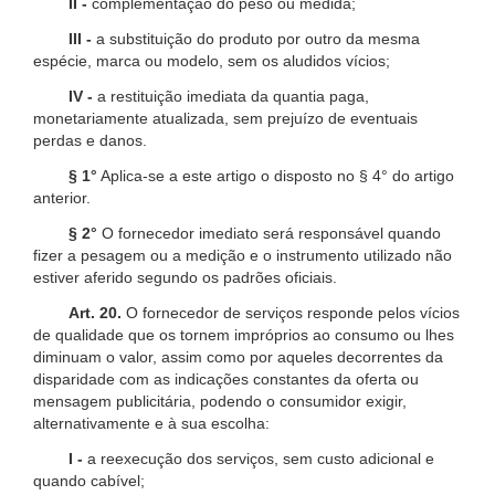
II -
complementação do peso ou medida;
III -
a substituição do produto por outro da mesma
espécie, marca ou modelo, sem os aludidos vícios;
IV -
a restituição imediata da quantia paga,
monetariamente atualizada, sem prejuízo de eventuais
perdas e danos.
§ 1°
Aplica-se a este artigo o disposto no § 4° do artigo
anterior.
§ 2°
O fornecedor imediato será responsável quando
fizer a pesagem ou a medição e o instrumento utilizado não
estiver aferido segundo os padrões oficiais.
Art. 20.
O fornecedor de serviços responde pelos vícios
de qualidade que os tornem impróprios ao consumo ou lhes
diminuam o valor, assim como por aqueles decorrentes da
disparidade com as indicações constantes da oferta ou
mensagem publicitária, podendo o consumidor exigir,
alternativamente e à sua escolha:
I -
a reexecução dos serviços, sem custo adicional e
quando cabível;