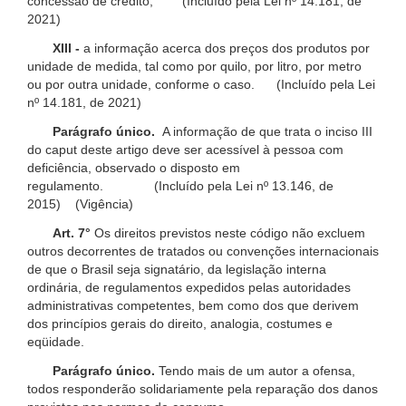
concessão de crédito; (Incluído pela Lei nº 14.181, de
2021)
XIII -
a informação acerca dos preços dos produtos por
unidade de medida, tal como por quilo, por litro, por metro
ou por outra unidade, conforme o caso. (Incluído pela Lei
nº 14.181, de 2021)
Parágrafo único.
A informação de que trata o inciso III
do caput deste artigo deve ser acessível à pessoa com
deficiência, observado o disposto em
regulamento. (Incluído pela Lei nº 13.146, de
2015) (Vigência)
Art. 7°
Os direitos previstos neste código não excluem
outros decorrentes de tratados ou convenções internacionais
de que o Brasil seja signatário, da legislação interna
ordinária, de regulamentos expedidos pelas autoridades
administrativas competentes, bem como dos que derivem
dos princípios gerais do direito, analogia, costumes e
eqüidade.
Parágrafo único.
Tendo mais de um autor a ofensa,
todos responderão solidariamente pela reparação dos danos