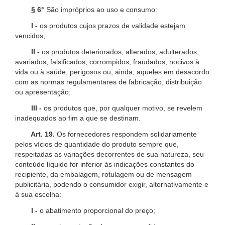
§ 6°
São impróprios ao uso e consumo:
I -
os produtos cujos prazos de validade estejam
vencidos;
II -
os produtos deteriorados, alterados, adulterados,
avariados, falsificados, corrompidos, fraudados, nocivos à
vida ou à saúde, perigosos ou, ainda, aqueles em desacordo
com as normas regulamentares de fabricação, distribuição
ou apresentação;
III -
os produtos que, por qualquer motivo, se revelem
inadequados ao fim a que se destinam.
Art. 19.
Os fornecedores respondem solidariamente
pelos vícios de quantidade do produto sempre que,
respeitadas as variações decorrentes de sua natureza, seu
conteúdo líquido for inferior às indicações constantes do
recipiente, da embalagem, rotulagem ou de mensagem
publicitária, podendo o consumidor exigir, alternativamente e
à sua escolha:
I -
o abatimento proporcional do preço;