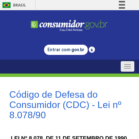
BRASIL
Simplifique!
Comunica BR
Participe
Acesso à informação
Entrar com
gov.br
Legislação
Canais
Toggle
naviga
Código de Defesa do
Consumidor (CDC) - Lei nº
8.078/90
LEI Nº 8.078, DE 11 DE SETEMBRO DE 1990.