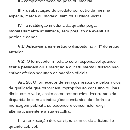
II -
complementação do peso ou medida;
III -
a substituição do produto por outro da mesma
espécie, marca ou modelo, sem os aludidos vícios;
IV -
a restituição imediata da quantia paga,
monetariamente atualizada, sem prejuízo de eventuais
perdas e danos.
§ 1°
Aplica-se a este artigo o disposto no § 4° do artigo
anterior.
§ 2°
O fornecedor imediato será responsável quando
fizer a pesagem ou a medição e o instrumento utilizado não
estiver aferido segundo os padrões oficiais.
Art. 20.
O fornecedor de serviços responde pelos vícios
de qualidade que os tornem impróprios ao consumo ou lhes
diminuam o valor, assim como por aqueles decorrentes da
disparidade com as indicações constantes da oferta ou
mensagem publicitária, podendo o consumidor exigir,
alternativamente e à sua escolha:
I -
a reexecução dos serviços, sem custo adicional e
quando cabível;