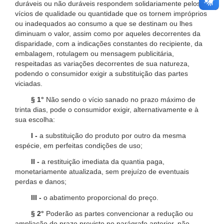
duráveis ou não duráveis respondem solidariamente pelos
vícios de qualidade ou quantidade que os tornem impróprios
ou inadequados ao consumo a que se destinam ou lhes
diminuam o valor, assim como por aqueles decorrentes da
disparidade, com a indicações constantes do recipiente, da
embalagem, rotulagem ou mensagem publicitária,
respeitadas as variações decorrentes de sua natureza,
podendo o consumidor exigir a substituição das partes
viciadas.
§ 1°
Não sendo o vício sanado no prazo máximo de
trinta dias, pode o consumidor exigir, alternativamente e à
sua escolha:
I -
a substituição do produto por outro da mesma
espécie, em perfeitas condições de uso;
II -
a restituição imediata da quantia paga,
monetariamente atualizada, sem prejuízo de eventuais
perdas e danos;
III -
o abatimento proporcional do preço.
§ 2°
Poderão as partes convencionar a redução ou
ampliação do prazo previsto no parágrafo anterior, não