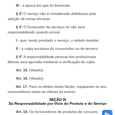
III -
a época em que foi fornecido.
§ 2º
O serviço não é considerado defeituoso pela
adoção de novas técnicas.
§ 3°
O fornecedor de serviços só não será
responsabilizado quando provar:
I -
que, tendo prestado o serviço, o defeito inexiste;
II -
a culpa exclusiva do consumidor ou de terceiro.
§ 4°
A responsabilidade pessoal dos profissionais
liberais será apurada mediante a verificação de culpa.
Art. 15.
(Vetado).
Art. 16.
(Vetado).
Art. 17.
Para os efeitos desta Seção, equiparam-se aos
consumidores todas as vítimas do evento.
SEÇÃO III
Da Responsabilidade por Vício do Produto e do Serviço
Art. 18.
Os fornecedores de produtos de consumo