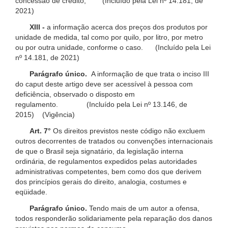
concessão de crédito; (Incluído pela Lei nº 14.181, de
2021)
XIII -
a informação acerca dos preços dos produtos por
unidade de medida, tal como por quilo, por litro, por metro
ou por outra unidade, conforme o caso. (Incluído pela Lei
nº 14.181, de 2021)
Parágrafo único.
A informação de que trata o inciso III
do caput deste artigo deve ser acessível à pessoa com
deficiência, observado o disposto em
regulamento. (Incluído pela Lei nº 13.146, de
2015) (Vigência)
Art. 7°
Os direitos previstos neste código não excluem
outros decorrentes de tratados ou convenções internacionais
de que o Brasil seja signatário, da legislação interna
ordinária, de regulamentos expedidos pelas autoridades
administrativas competentes, bem como dos que derivem
dos princípios gerais do direito, analogia, costumes e
eqüidade.
Parágrafo único.
Tendo mais de um autor a ofensa,
todos responderão solidariamente pela reparação dos danos