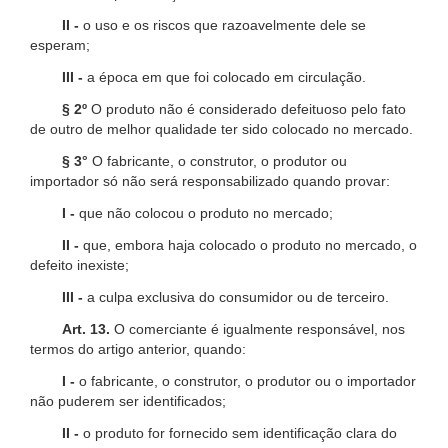
II -
o uso e os riscos que razoavelmente dele se
esperam;
III -
a época em que foi colocado em circulação.
§ 2º
O produto não é considerado defeituoso pelo fato
de outro de melhor qualidade ter sido colocado no mercado.
§ 3°
O fabricante, o construtor, o produtor ou
importador só não será responsabilizado quando provar:
I -
que não colocou o produto no mercado;
II -
que, embora haja colocado o produto no mercado, o
defeito inexiste;
III -
a culpa exclusiva do consumidor ou de terceiro.
Art. 13.
O comerciante é igualmente responsável, nos
termos do artigo anterior, quando:
I -
o fabricante, o construtor, o produtor ou o importador
não puderem ser identificados;
II -
o produto for fornecido sem identificação clara do