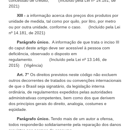
concessão de crédito; (Incluído pela Lei nº 14.181, de
2021)
XIII -
a informação acerca dos preços dos produtos por
unidade de medida, tal como por quilo, por litro, por metro
ou por outra unidade, conforme o caso. (Incluído pela Lei
nº 14.181, de 2021)
Parágrafo único.
A informação de que trata o inciso III
do caput deste artigo deve ser acessível à pessoa com
deficiência, observado o disposto em
regulamento. (Incluído pela Lei nº 13.146, de
2015) (Vigência)
Art. 7°
Os direitos previstos neste código não excluem
outros decorrentes de tratados ou convenções internacionais
de que o Brasil seja signatário, da legislação interna
ordinária, de regulamentos expedidos pelas autoridades
administrativas competentes, bem como dos que derivem
dos princípios gerais do direito, analogia, costumes e
eqüidade.
Parágrafo único.
Tendo mais de um autor a ofensa,
todos responderão solidariamente pela reparação dos danos