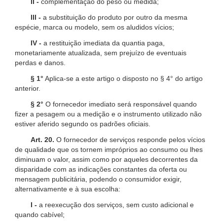
II -
complementação do peso ou medida;
III -
a substituição do produto por outro da mesma
espécie, marca ou modelo, sem os aludidos vícios;
IV -
a restituição imediata da quantia paga,
monetariamente atualizada, sem prejuízo de eventuais
perdas e danos.
§ 1°
Aplica-se a este artigo o disposto no § 4° do artigo
anterior.
§ 2°
O fornecedor imediato será responsável quando
fizer a pesagem ou a medição e o instrumento utilizado não
estiver aferido segundo os padrões oficiais.
Art. 20.
O fornecedor de serviços responde pelos vícios
de qualidade que os tornem impróprios ao consumo ou lhes
diminuam o valor, assim como por aqueles decorrentes da
disparidade com as indicações constantes da oferta ou
mensagem publicitária, podendo o consumidor exigir,
alternativamente e à sua escolha:
I -
a reexecução dos serviços, sem custo adicional e
quando cabível;