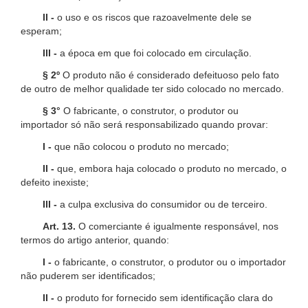
II -
o uso e os riscos que razoavelmente dele se
esperam;
III -
a época em que foi colocado em circulação.
§ 2º
O produto não é considerado defeituoso pelo fato
de outro de melhor qualidade ter sido colocado no mercado.
§ 3°
O fabricante, o construtor, o produtor ou
importador só não será responsabilizado quando provar:
I -
que não colocou o produto no mercado;
II -
que, embora haja colocado o produto no mercado, o
defeito inexiste;
III -
a culpa exclusiva do consumidor ou de terceiro.
Art. 13.
O comerciante é igualmente responsável, nos
termos do artigo anterior, quando:
I -
o fabricante, o construtor, o produtor ou o importador
não puderem ser identificados;
II -
o produto for fornecido sem identificação clara do