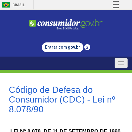
BRASIL
Simplifique!
Comunica BR
Participe
Acesso à informação
Entrar com
gov.br
Legislação
Canais
Toggle
naviga
Código de Defesa do
Consumidor (CDC) - Lei nº
8.078/90
LEI Nº 8.078, DE 11 DE SETEMBRO DE 1990.