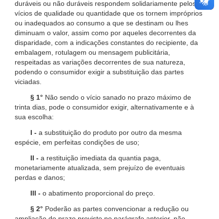
duráveis ou não duráveis respondem solidariamente pelos
vícios de qualidade ou quantidade que os tornem impróprios
ou inadequados ao consumo a que se destinam ou lhes
diminuam o valor, assim como por aqueles decorrentes da
disparidade, com a indicações constantes do recipiente, da
embalagem, rotulagem ou mensagem publicitária,
respeitadas as variações decorrentes de sua natureza,
podendo o consumidor exigir a substituição das partes
viciadas.
§ 1°
Não sendo o vício sanado no prazo máximo de
trinta dias, pode o consumidor exigir, alternativamente e à
sua escolha:
I -
a substituição do produto por outro da mesma
espécie, em perfeitas condições de uso;
II -
a restituição imediata da quantia paga,
monetariamente atualizada, sem prejuízo de eventuais
perdas e danos;
III -
o abatimento proporcional do preço.
§ 2°
Poderão as partes convencionar a redução ou
ampliação do prazo previsto no parágrafo anterior, não