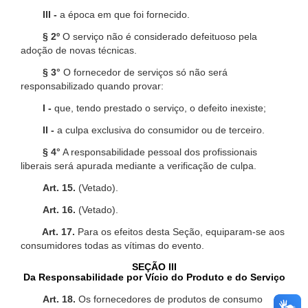
III -
a época em que foi fornecido.
§ 2º
O serviço não é considerado defeituoso pela
adoção de novas técnicas.
§ 3°
O fornecedor de serviços só não será
responsabilizado quando provar:
I -
que, tendo prestado o serviço, o defeito inexiste;
II -
a culpa exclusiva do consumidor ou de terceiro.
§ 4°
A responsabilidade pessoal dos profissionais
liberais será apurada mediante a verificação de culpa.
Art. 15.
(Vetado).
Art. 16.
(Vetado).
Art. 17.
Para os efeitos desta Seção, equiparam-se aos
consumidores todas as vítimas do evento.
SEÇÃO III
Da Responsabilidade por Vício do Produto e do Serviço
Art. 18.
Os fornecedores de produtos de consumo