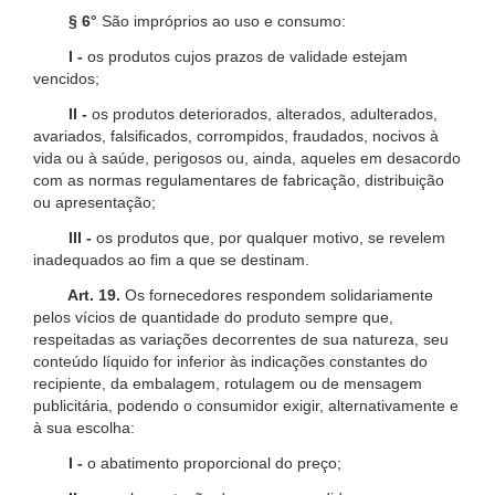
§ 6°
São impróprios ao uso e consumo:
I -
os produtos cujos prazos de validade estejam
vencidos;
II -
os produtos deteriorados, alterados, adulterados,
avariados, falsificados, corrompidos, fraudados, nocivos à
vida ou à saúde, perigosos ou, ainda, aqueles em desacordo
com as normas regulamentares de fabricação, distribuição
ou apresentação;
III -
os produtos que, por qualquer motivo, se revelem
inadequados ao fim a que se destinam.
Art. 19.
Os fornecedores respondem solidariamente
pelos vícios de quantidade do produto sempre que,
respeitadas as variações decorrentes de sua natureza, seu
conteúdo líquido for inferior às indicações constantes do
recipiente, da embalagem, rotulagem ou de mensagem
publicitária, podendo o consumidor exigir, alternativamente e
à sua escolha:
I -
o abatimento proporcional do preço;