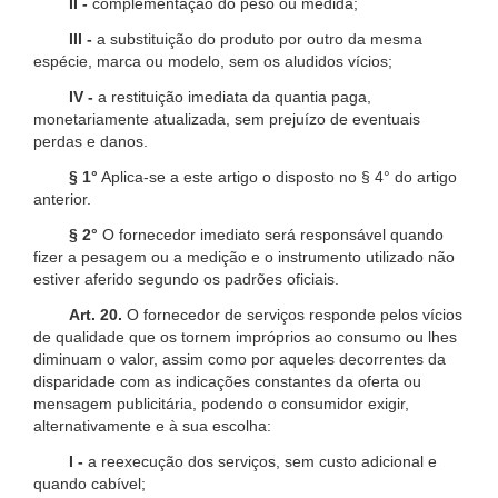
II -
complementação do peso ou medida;
III -
a substituição do produto por outro da mesma
espécie, marca ou modelo, sem os aludidos vícios;
IV -
a restituição imediata da quantia paga,
monetariamente atualizada, sem prejuízo de eventuais
perdas e danos.
§ 1°
Aplica-se a este artigo o disposto no § 4° do artigo
anterior.
§ 2°
O fornecedor imediato será responsável quando
fizer a pesagem ou a medição e o instrumento utilizado não
estiver aferido segundo os padrões oficiais.
Art. 20.
O fornecedor de serviços responde pelos vícios
de qualidade que os tornem impróprios ao consumo ou lhes
diminuam o valor, assim como por aqueles decorrentes da
disparidade com as indicações constantes da oferta ou
mensagem publicitária, podendo o consumidor exigir,
alternativamente e à sua escolha:
I -
a reexecução dos serviços, sem custo adicional e
quando cabível;