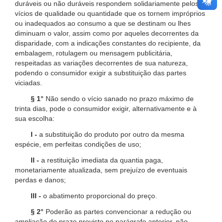
duráveis ou não duráveis respondem solidariamente pelos
vícios de qualidade ou quantidade que os tornem impróprios
ou inadequados ao consumo a que se destinam ou lhes
diminuam o valor, assim como por aqueles decorrentes da
disparidade, com a indicações constantes do recipiente, da
embalagem, rotulagem ou mensagem publicitária,
respeitadas as variações decorrentes de sua natureza,
podendo o consumidor exigir a substituição das partes
viciadas.
§ 1°
Não sendo o vício sanado no prazo máximo de
trinta dias, pode o consumidor exigir, alternativamente e à
sua escolha:
I -
a substituição do produto por outro da mesma
espécie, em perfeitas condições de uso;
II -
a restituição imediata da quantia paga,
monetariamente atualizada, sem prejuízo de eventuais
perdas e danos;
III -
o abatimento proporcional do preço.
§ 2°
Poderão as partes convencionar a redução ou
ampliação do prazo previsto no parágrafo anterior, não