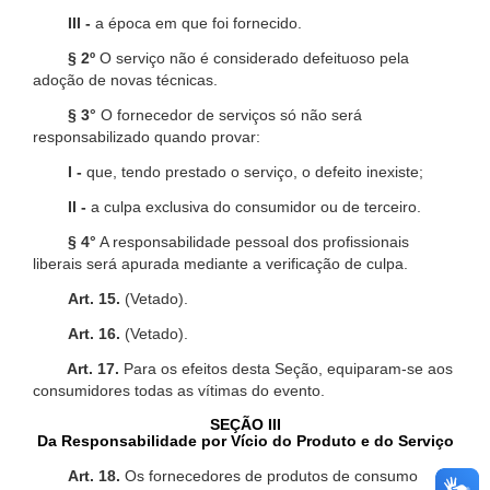
III -
a época em que foi fornecido.
§ 2º
O serviço não é considerado defeituoso pela
adoção de novas técnicas.
§ 3°
O fornecedor de serviços só não será
responsabilizado quando provar:
I -
que, tendo prestado o serviço, o defeito inexiste;
II -
a culpa exclusiva do consumidor ou de terceiro.
§ 4°
A responsabilidade pessoal dos profissionais
liberais será apurada mediante a verificação de culpa.
Art. 15.
(Vetado).
Art. 16.
(Vetado).
Art. 17.
Para os efeitos desta Seção, equiparam-se aos
consumidores todas as vítimas do evento.
SEÇÃO III
Da Responsabilidade por Vício do Produto e do Serviço
Art. 18.
Os fornecedores de produtos de consumo