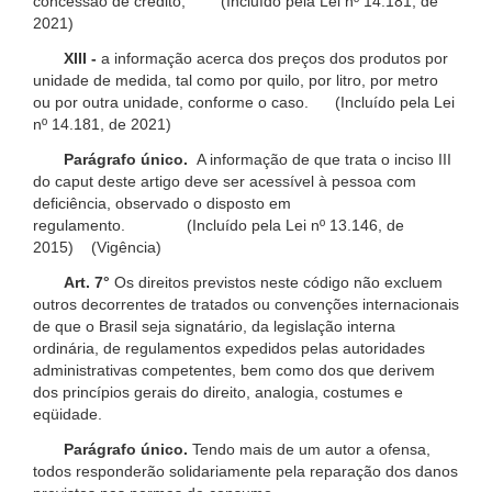
concessão de crédito; (Incluído pela Lei nº 14.181, de
2021)
XIII -
a informação acerca dos preços dos produtos por
unidade de medida, tal como por quilo, por litro, por metro
ou por outra unidade, conforme o caso. (Incluído pela Lei
nº 14.181, de 2021)
Parágrafo único.
A informação de que trata o inciso III
do caput deste artigo deve ser acessível à pessoa com
deficiência, observado o disposto em
regulamento. (Incluído pela Lei nº 13.146, de
2015) (Vigência)
Art. 7°
Os direitos previstos neste código não excluem
outros decorrentes de tratados ou convenções internacionais
de que o Brasil seja signatário, da legislação interna
ordinária, de regulamentos expedidos pelas autoridades
administrativas competentes, bem como dos que derivem
dos princípios gerais do direito, analogia, costumes e
eqüidade.
Parágrafo único.
Tendo mais de um autor a ofensa,
todos responderão solidariamente pela reparação dos danos