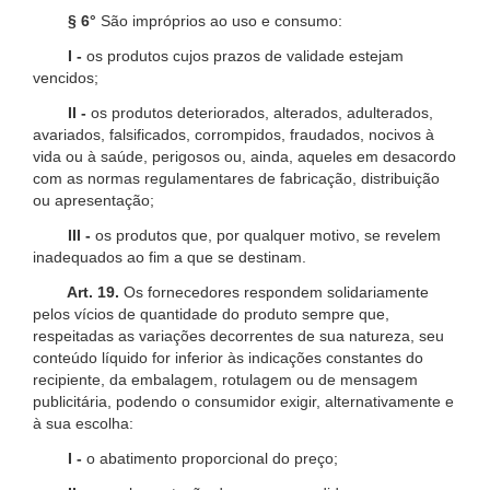
§ 6°
São impróprios ao uso e consumo:
I -
os produtos cujos prazos de validade estejam
vencidos;
II -
os produtos deteriorados, alterados, adulterados,
avariados, falsificados, corrompidos, fraudados, nocivos à
vida ou à saúde, perigosos ou, ainda, aqueles em desacordo
com as normas regulamentares de fabricação, distribuição
ou apresentação;
III -
os produtos que, por qualquer motivo, se revelem
inadequados ao fim a que se destinam.
Art. 19.
Os fornecedores respondem solidariamente
pelos vícios de quantidade do produto sempre que,
respeitadas as variações decorrentes de sua natureza, seu
conteúdo líquido for inferior às indicações constantes do
recipiente, da embalagem, rotulagem ou de mensagem
publicitária, podendo o consumidor exigir, alternativamente e
à sua escolha:
I -
o abatimento proporcional do preço;