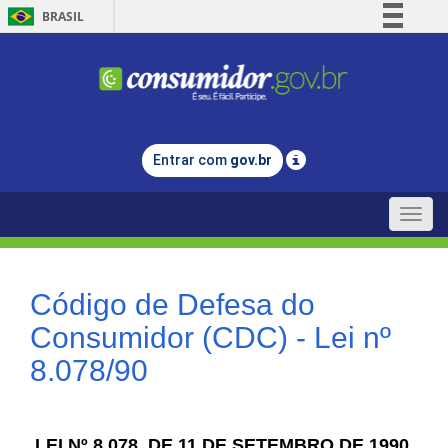
BRASIL
Simplifique!
Comunica BR
Participe
Acesso à informação
Entrar com
gov.br
Legislação
Canais
Toggle
naviga
Código de Defesa do
Consumidor (CDC) - Lei nº
8.078/90
LEI Nº 8.078, DE 11 DE SETEMBRO DE 1990.