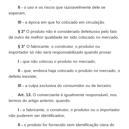
II -
o uso e os riscos que razoavelmente dele se
esperam;
III -
a época em que foi colocado em circulação.
§ 2º
O produto não é considerado defeituoso pelo fato
de outro de melhor qualidade ter sido colocado no mercado.
§ 3°
O fabricante, o construtor, o produtor ou
importador só não será responsabilizado quando provar:
I -
que não colocou o produto no mercado;
II -
que, embora haja colocado o produto no mercado, o
defeito inexiste;
III -
a culpa exclusiva do consumidor ou de terceiro.
Art. 13.
O comerciante é igualmente responsável, nos
termos do artigo anterior, quando:
I -
o fabricante, o construtor, o produtor ou o importador
não puderem ser identificados;
II -
o produto for fornecido sem identificação clara do