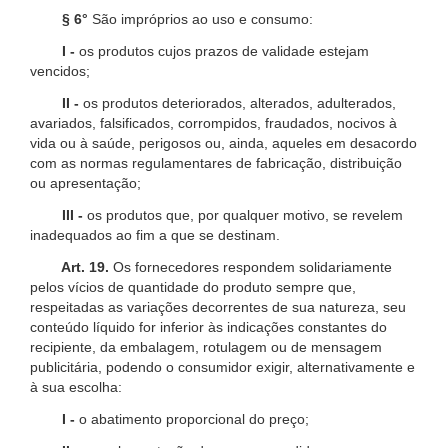
§ 6°
São impróprios ao uso e consumo:
I -
os produtos cujos prazos de validade estejam
vencidos;
II -
os produtos deteriorados, alterados, adulterados,
avariados, falsificados, corrompidos, fraudados, nocivos à
vida ou à saúde, perigosos ou, ainda, aqueles em desacordo
com as normas regulamentares de fabricação, distribuição
ou apresentação;
III -
os produtos que, por qualquer motivo, se revelem
inadequados ao fim a que se destinam.
Art. 19.
Os fornecedores respondem solidariamente
pelos vícios de quantidade do produto sempre que,
respeitadas as variações decorrentes de sua natureza, seu
conteúdo líquido for inferior às indicações constantes do
recipiente, da embalagem, rotulagem ou de mensagem
publicitária, podendo o consumidor exigir, alternativamente e
à sua escolha:
I -
o abatimento proporcional do preço;