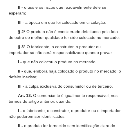
II -
o uso e os riscos que razoavelmente dele se
esperam;
III -
a época em que foi colocado em circulação.
§ 2º
O produto não é considerado defeituoso pelo fato
de outro de melhor qualidade ter sido colocado no mercado.
§ 3°
O fabricante, o construtor, o produtor ou
importador só não será responsabilizado quando provar:
I -
que não colocou o produto no mercado;
II -
que, embora haja colocado o produto no mercado, o
defeito inexiste;
III -
a culpa exclusiva do consumidor ou de terceiro.
Art. 13.
O comerciante é igualmente responsável, nos
termos do artigo anterior, quando:
I -
o fabricante, o construtor, o produtor ou o importador
não puderem ser identificados;
II -
o produto for fornecido sem identificação clara do