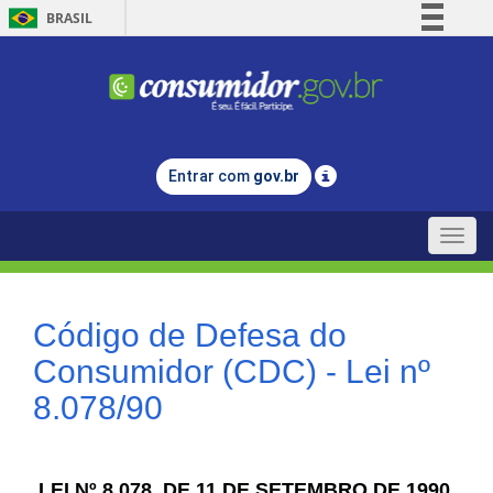
BRASIL
Simplifique!
Comunica BR
Participe
Acesso à informação
Entrar com
gov.br
Legislação
Canais
Toggle
naviga
Código de Defesa do
Consumidor (CDC) - Lei nº
8.078/90
LEI Nº 8.078, DE 11 DE SETEMBRO DE 1990.