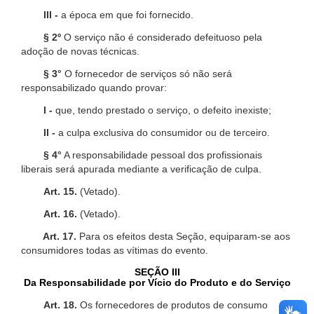
III -
a época em que foi fornecido.
§ 2º
O serviço não é considerado defeituoso pela
adoção de novas técnicas.
§ 3°
O fornecedor de serviços só não será
responsabilizado quando provar:
I -
que, tendo prestado o serviço, o defeito inexiste;
II -
a culpa exclusiva do consumidor ou de terceiro.
§ 4°
A responsabilidade pessoal dos profissionais
liberais será apurada mediante a verificação de culpa.
Art. 15.
(Vetado).
Art. 16.
(Vetado).
Art. 17.
Para os efeitos desta Seção, equiparam-se aos
consumidores todas as vítimas do evento.
SEÇÃO III
Da Responsabilidade por Vício do Produto e do Serviço
Art. 18.
Os fornecedores de produtos de consumo