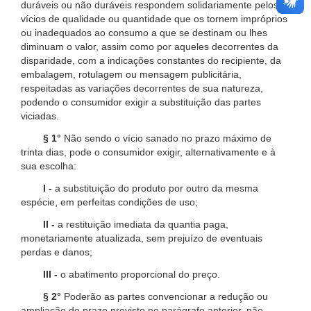
duráveis ou não duráveis respondem solidariamente pelos
vícios de qualidade ou quantidade que os tornem impróprios
ou inadequados ao consumo a que se destinam ou lhes
diminuam o valor, assim como por aqueles decorrentes da
disparidade, com a indicações constantes do recipiente, da
embalagem, rotulagem ou mensagem publicitária,
respeitadas as variações decorrentes de sua natureza,
podendo o consumidor exigir a substituição das partes
viciadas.
§ 1°
Não sendo o vício sanado no prazo máximo de
trinta dias, pode o consumidor exigir, alternativamente e à
sua escolha:
I -
a substituição do produto por outro da mesma
espécie, em perfeitas condições de uso;
II -
a restituição imediata da quantia paga,
monetariamente atualizada, sem prejuízo de eventuais
perdas e danos;
III -
o abatimento proporcional do preço.
§ 2°
Poderão as partes convencionar a redução ou
ampliação do prazo previsto no parágrafo anterior, não