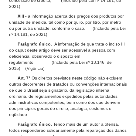
concessão de crédito; (Incluído pela Lei nº 14.181, de
2021)
XIII -
a informação acerca dos preços dos produtos por
unidade de medida, tal como por quilo, por litro, por metro
ou por outra unidade, conforme o caso. (Incluído pela Lei
nº 14.181, de 2021)
Parágrafo único.
A informação de que trata o inciso III
do caput deste artigo deve ser acessível à pessoa com
deficiência, observado o disposto em
regulamento. (Incluído pela Lei nº 13.146, de
2015) (Vigência)
Art. 7°
Os direitos previstos neste código não excluem
outros decorrentes de tratados ou convenções internacionais
de que o Brasil seja signatário, da legislação interna
ordinária, de regulamentos expedidos pelas autoridades
administrativas competentes, bem como dos que derivem
dos princípios gerais do direito, analogia, costumes e
eqüidade.
Parágrafo único.
Tendo mais de um autor a ofensa,
todos responderão solidariamente pela reparação dos danos