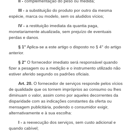
II -
complementação do peso ou medida;
III -
a substituição do produto por outro da mesma
espécie, marca ou modelo, sem os aludidos vícios;
IV -
a restituição imediata da quantia paga,
monetariamente atualizada, sem prejuízo de eventuais
perdas e danos.
§ 1°
Aplica-se a este artigo o disposto no § 4° do artigo
anterior.
§ 2°
O fornecedor imediato será responsável quando
fizer a pesagem ou a medição e o instrumento utilizado não
estiver aferido segundo os padrões oficiais.
Art. 20.
O fornecedor de serviços responde pelos vícios
de qualidade que os tornem impróprios ao consumo ou lhes
diminuam o valor, assim como por aqueles decorrentes da
disparidade com as indicações constantes da oferta ou
mensagem publicitária, podendo o consumidor exigir,
alternativamente e à sua escolha:
I -
a reexecução dos serviços, sem custo adicional e
quando cabível;