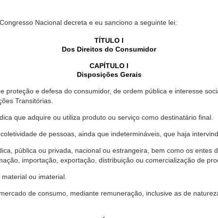
 Congresso Nacional decreta e eu sanciono a seguinte lei:
TÍTULO I
Dos Direitos do Consumidor
CAPÍTULO I
Disposições Gerais
proteção e defesa do consumidor, de ordem pública e interesse social,
ções Transitórias.
ica que adquire ou utiliza produto ou serviço como destinatário final.
oletividade de pessoas, ainda que indetermináveis, que haja intervi
dica, pública ou privada, nacional ou estrangeira, bem como os entes
ação, importação, exportação, distribuição ou comercialização de pro
material ou imaterial.
mercado de consumo, mediante remuneração, inclusive as de natureza ba