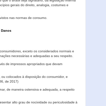
que o Brasil seja signatário, da legislação interna
ípios gerais do direito, analogia, costumes e
evistos nas normas de consumo.
s Danos
consumidores, exceto os considerados normais e
ormações necessárias e adequadas a seu respeito.
través de impressos apropriados que devam
, ou colocados à disposição do consumidor, e
86, de 2017)
mar, de maneira ostensiva e adequada, a respeito
entar alto grau de nocividade ou periculosidade à