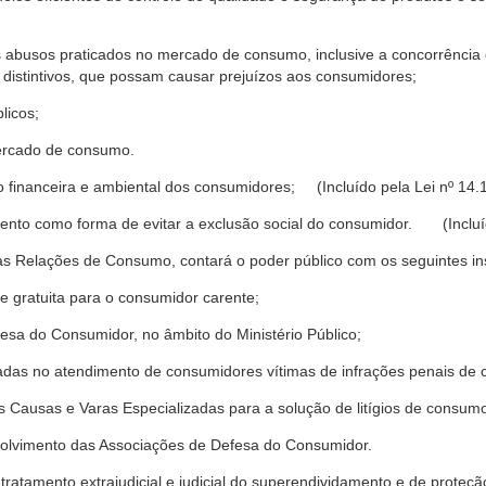
s abusos praticados no mercado de consumo, inclusive a concorrência de
 distintivos, que possam causar prejuízos aos consumidores;
licos;
ercado de consumo.
financeira e ambiental dos consumidores; (Incluído pela Lei nº 14.
nto como forma de evitar a exclusão social do consumidor. (Incluíd
as Relações de Consumo, contará o poder público com os seguintes ins
 e gratuita para o consumidor carente;
fesa do Consumidor, no âmbito do Ministério Público;
izadas no atendimento de consumidores vítimas de infrações penais de
 Causas e Varas Especializadas para a solução de litígios de consum
volvimento das Associações de Defesa do Consumidor.
tratamento extrajudicial e judicial do superendividamento e de prote