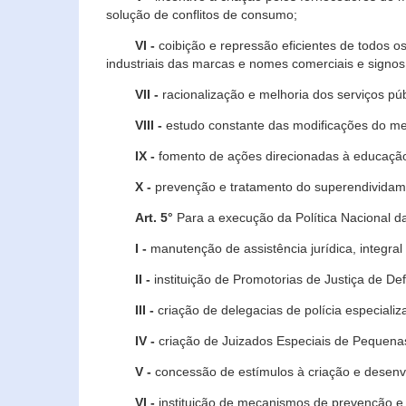
solução de conflitos de consumo;
VI -
coibição e repressão eficientes de todos o
industriais das marcas e nomes comerciais e signos
VII -
racionalização e melhoria dos serviços púb
VIII -
estudo constante das modificações do m
IX -
fomento de ações direcionadas à educação 
X -
prevenção e tratamento do superendividame
Art. 5°
Para a execução da Política Nacional d
I -
manutenção de assistência jurídica, integral
II -
instituição de Promotorias de Justiça de De
III -
criação de delegacias de polícia especial
IV -
criação de Juizados Especiais de Pequenas
V -
concessão de estímulos à criação e desen
VI -
instituição de mecanismos de prevenção e 