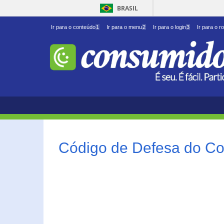
BRASIL
Ir para o conteúdo
1
Ir para o menu
2
Ir para o login
3
Ir para o r
Código de Defesa do Co