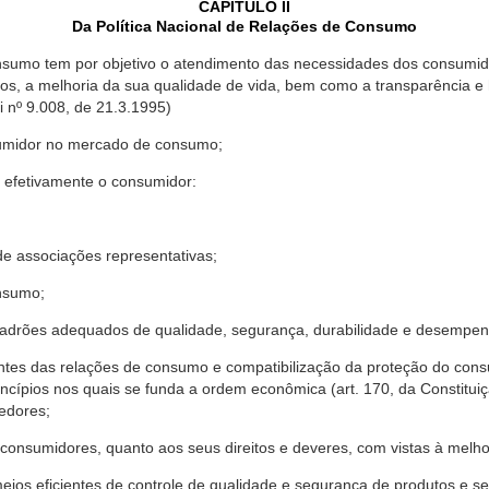
CAPÍTULO II
Da Política Nacional de Relações de Consumo
nsumo tem por objetivo o atendimento das necessidades dos consumido
os, a melhoria da sua qualidade de vida, bem como a transparência e
º 9.008, de 21.3.1995)
sumidor no mercado de consumo;
 efetivamente o consumidor:
 associações representativas;
nsumo;
drões adequados de qualidade, segurança, durabilidade e desempen
antes das relações de consumo e compatibilização da proteção do co
rincípios nos quais se funda a ordem econômica (art. 170, da Constitu
cedores;
consumidores, quanto aos seus direitos e deveres, com vistas à mel
meios eficientes de controle de qualidade e segurança de produtos e 