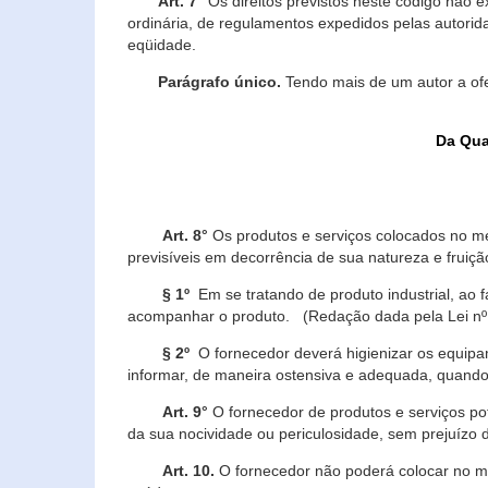
Art. 7°
Os direitos previstos neste código não e
ordinária, de regulamentos expedidos pelas autorid
eqüidade.
Parágrafo único.
Tendo mais de um autor a of
Da Qua
Art. 8°
Os produtos e serviços colocados no m
previsíveis em decorrência de sua natureza e fruiç
§ 1º
Em se tratando de produto industrial, ao 
acompanhar o produto. (Redação dada pela Lei nº
§ 2º
O fornecedor deverá higienizar os equipam
informar, de maneira ostensiva e adequada, quando 
Art. 9°
O fornecedor de produtos e serviços po
da sua nocividade ou periculosidade, sem prejuízo
Art. 10.
O fornecedor não poderá colocar no me