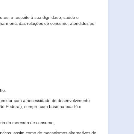
res, o respeito à sua dignidade, saúde e
 harmonia das relações de consumo, atendidos os
ho.
nsumidor com a necessidade de desenvolvimento
ição Federal), sempre com base na boa-fé e
horia do mercado de consumo;
serviços, assim como de mecanismos alternativos de