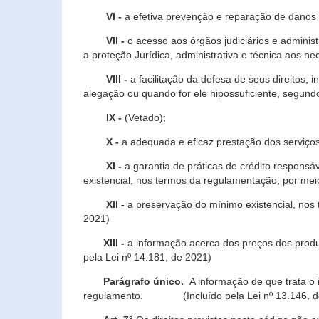
VI -
a efetiva prevenção e reparação de danos pa
VII -
o acesso aos órgãos judiciários e administ
a proteção Jurídica, administrativa e técnica aos ne
VIII -
a facilitação da defesa de seus direitos, i
alegação ou quando for ele hipossuficiente, segundo
IX -
(Vetado);
X -
a adequada e eficaz prestação dos serviços
XI -
a garantia de práticas de crédito respons
existencial, nos termos da regulamentação, por mei
XII -
a preservação do mínimo existencial, nos
2021)
XIII -
a informação acerca dos preços dos produt
pela Lei nº 14.181, de 2021)
Parágrafo único.
A informação de que trata o i
regulamento. (Incluído pela Lei nº 13.146, d