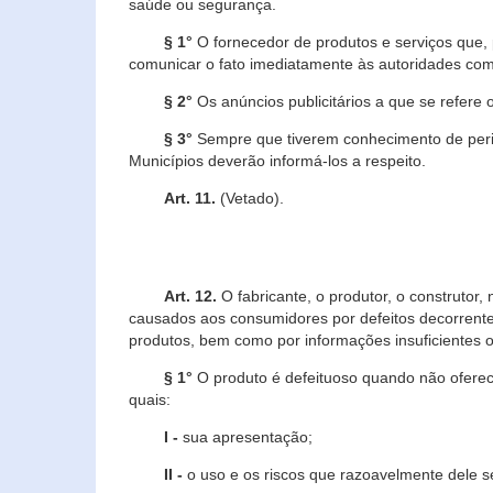
saúde ou segurança.
§ 1°
O fornecedor de produtos e serviços que,
comunicar o fato imediatamente às autoridades com
§ 2°
Os anúncios publicitários a que se refere 
§ 3°
Sempre que tiverem conhecimento de peric
Municípios deverão informá-los a respeito.
Art. 11.
(Vetado).
Art. 12.
O fabricante, o produtor, o construtor
causados aos consumidores por defeitos decorrente
produtos, bem como por informações insuficientes o
§ 1°
O produto é defeituoso quando não oferece
quais:
I -
sua apresentação;
II -
o uso e os riscos que razoavelmente dele 