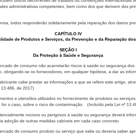
xcluem outros decorrentes de tratados ou convenções internacionais de 
ades administrativas competentes, bem como dos que derivem dos princ
ensa, todos responderão solidariamente pela reparação dos danos pr
CAPÍTULO IV
lidade de Produtos e Serviços, da Prevenção e da Reparação do
SEÇÃO I
Da Proteção à Saúde e Segurança
ercado de consumo não acarretarão riscos à saúde ou segurança dos 
ão, obrigando-se os fornecedores, em qualquer hipótese, a dar as inf
fabricante cabe prestar as informações a que se refere este artigo, a
 13.486, de 2017)
entos e utensílios utilizados no fornecimento de produtos ou serviços
for o caso, sobre o risco de contaminação. (Incluído pela Lei nº 13.4
tencialmente nocivos ou perigosos à saúde ou segurança deverá infor
 da adoção de outras medidas cabíveis em cada caso concreto.
rcado de consumo produto ou serviço que sabe ou deveria saber apres