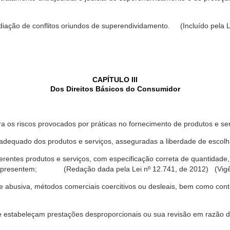
ediação de conflitos oriundos de superendividamento. (Incluído pela L
CAPÍTULO III
Dos Direitos Básicos do Consumidor
a os riscos provocados por práticas no fornecimento de produtos e se
dequado dos produtos e serviços, asseguradas a liberdade de escolha
rentes produtos e serviços, com especificação correta de quantidade, 
ue apresentem; (Redação dada pela Lei nº 12.741, de 2012) (Vigê
 abusiva, métodos comerciais coercitivos ou desleais, bem como contr
e estabeleçam prestações desproporcionais ou sua revisão em razão d