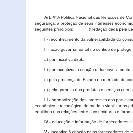
Art. 4º
A Política Nacional das Relações de Co
segurança, a proteção de seus interesses econômic
seguintes princípios: (Redação dada pela Lei n
I -
reconhecimento da vulnerabilidade do con
II -
ação governamental no sentido de proteger
a) por iniciativa direta;
b) por incentivos à criação e desenvolvimento de
c) pela presença do Estado no mercado de co
d) pela garantia dos produtos e serviços com pa
III -
harmonização dos interesses dos particip
econômico e tecnológico, de modo a viabilizar os p
equilíbrio nas relações entre consumidores e forne
IV -
educação e informação de fornecedores e 
V -
incentivo à criação pelos fornecedores de 