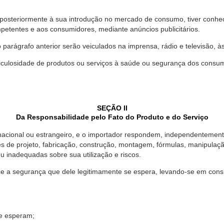
 posteriormente à sua introdução no mercado de consumo, tiver conhe
petentes e aos consumidores, mediante anúncios publicitários.
o parágrafo anterior serão veiculados na imprensa, rádio e televisão, 
ulosidade de produtos ou serviços à saúde ou segurança dos consumido
SEÇÃO II
Da Responsabilidade pelo Fato do Produto e do Serviço
, nacional ou estrangeiro, e o importador respondem, independentemen
s de projeto, fabricação, construção, montagem, fórmulas, manipula
u inadequadas sobre sua utilização e riscos.
 a segurança que dele legitimamente se espera, levando-se em consid
se esperam;