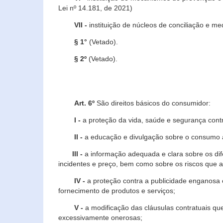
Lei nº 14.181, de 2021)
VII -
instituição de núcleos de conciliação e m
§ 1°
(Vetado).
§ 2º
(Vetado).
Art. 6º
São direitos básicos do consumidor:
I -
a proteção da vida, saúde e segurança contr
II -
a educação e divulgação sobre o consumo a
III -
a informação adequada e clara sobre os dife
incidentes e preço, bem como sobre os riscos q
IV -
a proteção contra a publicidade enganosa e
fornecimento de produtos e serviços;
V -
a modificação das cláusulas contratuais qu
excessivamente onerosas;