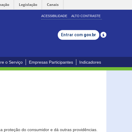
mação
Legislação
Canais
ACESSIBILIDADE
ALTO CONTRASTE
Entrar com
gov.br
re o Serviço
Empresas Participantes
Indicadores
0
a proteção do consumidor e dá outras providências.