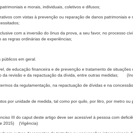
trimoniais e morais, individuais, coletivos e difusos;
rativos com vistas à prevenção ou reparação de danos patrimoniais e mo
cessitados;
nclusive com a inversão do ônus da prova, a seu favor, no processo civil,
 as regras ordinárias de experiências;
 públicos em geral.
ável, de educação financeira e de prevenção e tratamento de situaçõe
o da revisão e da repactuação da dívida, entre outras medidas; (Inc
 termos da regulamentação, na repactuação de dívidas e na concessão
os por unidade de medida, tal como por quilo, por litro, por metro o
nciso III do caput deste artigo deve ser acessível à pessoa com defic
e 2015) (Vigência)