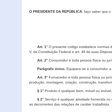
O PRESIDENTE DA REPÚBLICA
, faço saber que o
Art. 1°
O presente código estabelece normas de 
V, da Constituição Federal e art. 48 de suas Disposi
Art. 2°
Consumidor é toda pessoa física ou juríd
Parágrafo único.
Equipara-se a consumidor a c
Art. 3°
Fornecedor é toda pessoa física ou jurí
produção, montagem, criação, construção, transform
§ 1°
Produto é qualquer bem, móvel ou imóvel, 
§ 2°
Serviço é qualquer atividade fornecida no 
as decorrentes das relações de caráter trabalhista.