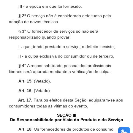
III -
a época em que foi fornecido.
§ 2º
O serviço não é considerado defeituoso pela
adoção de novas técnicas.
§ 3°
O fornecedor de serviços só não será
responsabilizado quando provar:
I -
que, tendo prestado o serviço, o defeito inexiste;
II -
a culpa exclusiva do consumidor ou de terceiro.
§ 4°
A responsabilidade pessoal dos profissionais
liberais será apurada mediante a verificação de culpa.
Art. 15.
(Vetado).
Art. 16.
(Vetado).
Art. 17.
Para os efeitos desta Seção, equiparam-se aos
consumidores todas as vítimas do evento.
SEÇÃO III
Da Responsabilidade por Vício do Produto e do Serviço
Art. 18.
Os fornecedores de produtos de consumo