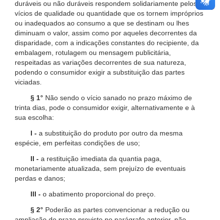
duráveis ou não duráveis respondem solidariamente pelos
vícios de qualidade ou quantidade que os tornem impróprios
ou inadequados ao consumo a que se destinam ou lhes
diminuam o valor, assim como por aqueles decorrentes da
disparidade, com a indicações constantes do recipiente, da
embalagem, rotulagem ou mensagem publicitária,
respeitadas as variações decorrentes de sua natureza,
podendo o consumidor exigir a substituição das partes
viciadas.
§ 1°
Não sendo o vício sanado no prazo máximo de
trinta dias, pode o consumidor exigir, alternativamente e à
sua escolha:
I -
a substituição do produto por outro da mesma
espécie, em perfeitas condições de uso;
II -
a restituição imediata da quantia paga,
monetariamente atualizada, sem prejuízo de eventuais
perdas e danos;
III -
o abatimento proporcional do preço.
§ 2°
Poderão as partes convencionar a redução ou
ampliação do prazo previsto no parágrafo anterior, não