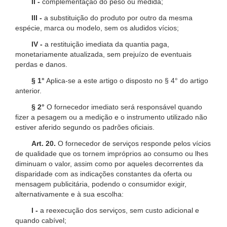
II -
complementação do peso ou medida;
III -
a substituição do produto por outro da mesma
espécie, marca ou modelo, sem os aludidos vícios;
IV -
a restituição imediata da quantia paga,
monetariamente atualizada, sem prejuízo de eventuais
perdas e danos.
§ 1°
Aplica-se a este artigo o disposto no § 4° do artigo
anterior.
§ 2°
O fornecedor imediato será responsável quando
fizer a pesagem ou a medição e o instrumento utilizado não
estiver aferido segundo os padrões oficiais.
Art. 20.
O fornecedor de serviços responde pelos vícios
de qualidade que os tornem impróprios ao consumo ou lhes
diminuam o valor, assim como por aqueles decorrentes da
disparidade com as indicações constantes da oferta ou
mensagem publicitária, podendo o consumidor exigir,
alternativamente e à sua escolha:
I -
a reexecução dos serviços, sem custo adicional e
quando cabível;