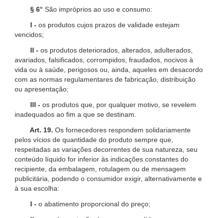
§ 6°
São impróprios ao uso e consumo:
I -
os produtos cujos prazos de validade estejam
vencidos;
II -
os produtos deteriorados, alterados, adulterados,
avariados, falsificados, corrompidos, fraudados, nocivos à
vida ou à saúde, perigosos ou, ainda, aqueles em desacordo
com as normas regulamentares de fabricação, distribuição
ou apresentação;
III -
os produtos que, por qualquer motivo, se revelem
inadequados ao fim a que se destinam.
Art. 19.
Os fornecedores respondem solidariamente
pelos vícios de quantidade do produto sempre que,
respeitadas as variações decorrentes de sua natureza, seu
conteúdo líquido for inferior às indicações constantes do
recipiente, da embalagem, rotulagem ou de mensagem
publicitária, podendo o consumidor exigir, alternativamente e
à sua escolha:
I -
o abatimento proporcional do preço;