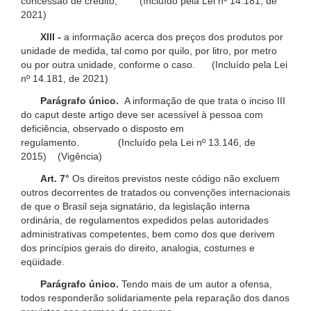
concessão de crédito; (Incluído pela Lei nº 14.181, de
2021)
XIII -
a informação acerca dos preços dos produtos por
unidade de medida, tal como por quilo, por litro, por metro
ou por outra unidade, conforme o caso. (Incluído pela Lei
nº 14.181, de 2021)
Parágrafo único.
A informação de que trata o inciso III
do caput deste artigo deve ser acessível à pessoa com
deficiência, observado o disposto em
regulamento. (Incluído pela Lei nº 13.146, de
2015) (Vigência)
Art. 7°
Os direitos previstos neste código não excluem
outros decorrentes de tratados ou convenções internacionais
de que o Brasil seja signatário, da legislação interna
ordinária, de regulamentos expedidos pelas autoridades
administrativas competentes, bem como dos que derivem
dos princípios gerais do direito, analogia, costumes e
eqüidade.
Parágrafo único.
Tendo mais de um autor a ofensa,
todos responderão solidariamente pela reparação dos danos