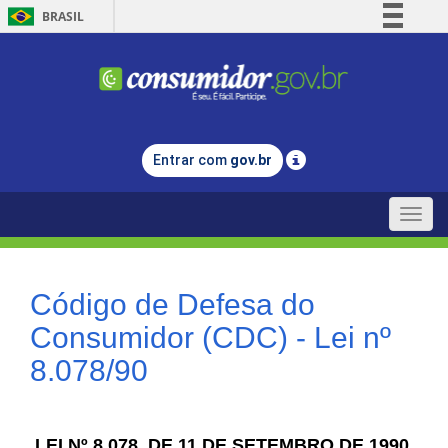
BRASIL
Simplifique!
Comunica BR
Participe
Acesso à informação
Entrar com
gov.br
Legislação
Canais
Toggle
naviga
Código de Defesa do
Consumidor (CDC) - Lei nº
8.078/90
LEI Nº 8.078, DE 11 DE SETEMBRO DE 1990.