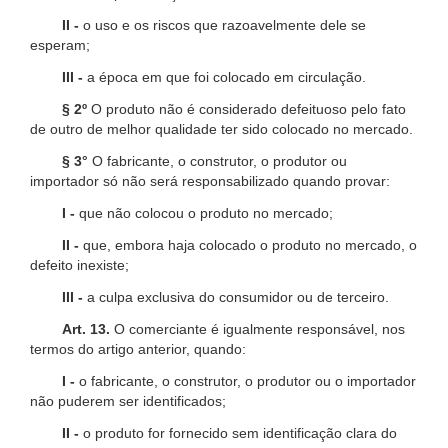
II -
o uso e os riscos que razoavelmente dele se
esperam;
III -
a época em que foi colocado em circulação.
§ 2º
O produto não é considerado defeituoso pelo fato
de outro de melhor qualidade ter sido colocado no mercado.
§ 3°
O fabricante, o construtor, o produtor ou
importador só não será responsabilizado quando provar:
I -
que não colocou o produto no mercado;
II -
que, embora haja colocado o produto no mercado, o
defeito inexiste;
III -
a culpa exclusiva do consumidor ou de terceiro.
Art. 13.
O comerciante é igualmente responsável, nos
termos do artigo anterior, quando:
I -
o fabricante, o construtor, o produtor ou o importador
não puderem ser identificados;
II -
o produto for fornecido sem identificação clara do