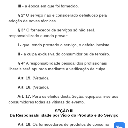
III -
a época em que foi fornecido.
§ 2º
O serviço não é considerado defeituoso pela
adoção de novas técnicas.
§ 3°
O fornecedor de serviços só não será
responsabilizado quando provar:
I -
que, tendo prestado o serviço, o defeito inexiste;
II -
a culpa exclusiva do consumidor ou de terceiro.
§ 4°
A responsabilidade pessoal dos profissionais
liberais será apurada mediante a verificação de culpa.
Art. 15.
(Vetado).
Art. 16.
(Vetado).
Art. 17.
Para os efeitos desta Seção, equiparam-se aos
consumidores todas as vítimas do evento.
SEÇÃO III
Da Responsabilidade por Vício do Produto e do Serviço
Art. 18.
Os fornecedores de produtos de consumo