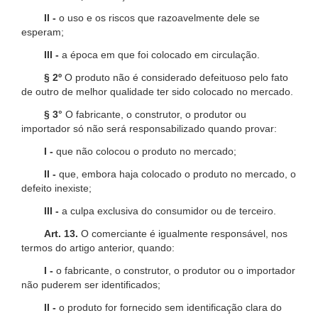
II -
o uso e os riscos que razoavelmente dele se
esperam;
III -
a época em que foi colocado em circulação.
§ 2º
O produto não é considerado defeituoso pelo fato
de outro de melhor qualidade ter sido colocado no mercado.
§ 3°
O fabricante, o construtor, o produtor ou
importador só não será responsabilizado quando provar:
I -
que não colocou o produto no mercado;
II -
que, embora haja colocado o produto no mercado, o
defeito inexiste;
III -
a culpa exclusiva do consumidor ou de terceiro.
Art. 13.
O comerciante é igualmente responsável, nos
termos do artigo anterior, quando:
I -
o fabricante, o construtor, o produtor ou o importador
não puderem ser identificados;
II -
o produto for fornecido sem identificação clara do