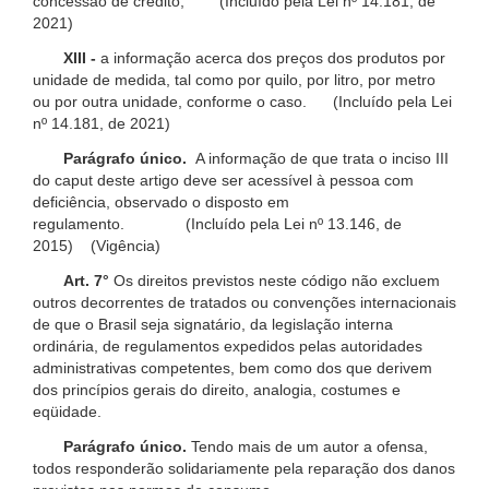
concessão de crédito; (Incluído pela Lei nº 14.181, de
2021)
XIII -
a informação acerca dos preços dos produtos por
unidade de medida, tal como por quilo, por litro, por metro
ou por outra unidade, conforme o caso. (Incluído pela Lei
nº 14.181, de 2021)
Parágrafo único.
A informação de que trata o inciso III
do caput deste artigo deve ser acessível à pessoa com
deficiência, observado o disposto em
regulamento. (Incluído pela Lei nº 13.146, de
2015) (Vigência)
Art. 7°
Os direitos previstos neste código não excluem
outros decorrentes de tratados ou convenções internacionais
de que o Brasil seja signatário, da legislação interna
ordinária, de regulamentos expedidos pelas autoridades
administrativas competentes, bem como dos que derivem
dos princípios gerais do direito, analogia, costumes e
eqüidade.
Parágrafo único.
Tendo mais de um autor a ofensa,
todos responderão solidariamente pela reparação dos danos