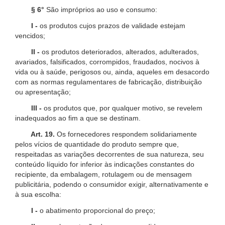
§ 6°
São impróprios ao uso e consumo:
I -
os produtos cujos prazos de validade estejam
vencidos;
II -
os produtos deteriorados, alterados, adulterados,
avariados, falsificados, corrompidos, fraudados, nocivos à
vida ou à saúde, perigosos ou, ainda, aqueles em desacordo
com as normas regulamentares de fabricação, distribuição
ou apresentação;
III -
os produtos que, por qualquer motivo, se revelem
inadequados ao fim a que se destinam.
Art. 19.
Os fornecedores respondem solidariamente
pelos vícios de quantidade do produto sempre que,
respeitadas as variações decorrentes de sua natureza, seu
conteúdo líquido for inferior às indicações constantes do
recipiente, da embalagem, rotulagem ou de mensagem
publicitária, podendo o consumidor exigir, alternativamente e
à sua escolha:
I -
o abatimento proporcional do preço;