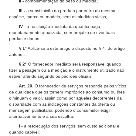
II -
complementação do peso ou medida;
III -
a substituição do produto por outro da mesma
espécie, marca ou modelo, sem os aludidos vícios;
IV -
a restituição imediata da quantia paga,
monetariamente atualizada, sem prejuízo de eventuais
perdas e danos.
§ 1°
Aplica-se a este artigo o disposto no § 4° do artigo
anterior.
§ 2°
O fornecedor imediato será responsável quando
fizer a pesagem ou a medição e o instrumento utilizado não
estiver aferido segundo os padrões oficiais.
Art. 20.
O fornecedor de serviços responde pelos vícios
de qualidade que os tornem impróprios ao consumo ou lhes
diminuam o valor, assim como por aqueles decorrentes da
disparidade com as indicações constantes da oferta ou
mensagem publicitária, podendo o consumidor exigir,
alternativamente e à sua escolha:
I -
a reexecução dos serviços, sem custo adicional e
quando cabível;