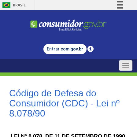
BRASIL
Simplifique!
Comunica BR
Participe
Acesso à informação
Entrar com
gov.br
Legislação
Canais
Toggle
naviga
Código de Defesa do
Consumidor (CDC) - Lei nº
8.078/90
LEI Nº 8.078, DE 11 DE SETEMBRO DE 1990.