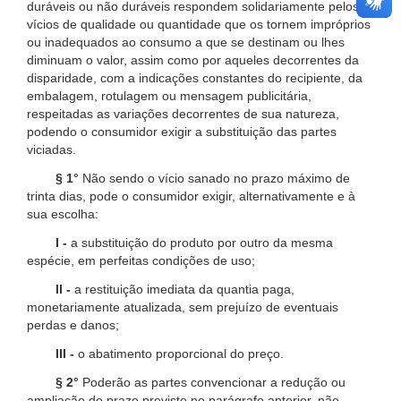
duráveis ou não duráveis respondem solidariamente pelos
vícios de qualidade ou quantidade que os tornem impróprios
ou inadequados ao consumo a que se destinam ou lhes
diminuam o valor, assim como por aqueles decorrentes da
disparidade, com a indicações constantes do recipiente, da
embalagem, rotulagem ou mensagem publicitária,
respeitadas as variações decorrentes de sua natureza,
podendo o consumidor exigir a substituição das partes
viciadas.
§ 1°
Não sendo o vício sanado no prazo máximo de
trinta dias, pode o consumidor exigir, alternativamente e à
sua escolha:
I -
a substituição do produto por outro da mesma
espécie, em perfeitas condições de uso;
II -
a restituição imediata da quantia paga,
monetariamente atualizada, sem prejuízo de eventuais
perdas e danos;
III -
o abatimento proporcional do preço.
§ 2°
Poderão as partes convencionar a redução ou
ampliação do prazo previsto no parágrafo anterior, não