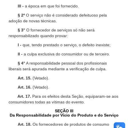
III -
a época em que foi fornecido.
§ 2º
O serviço não é considerado defeituoso pela
adoção de novas técnicas.
§ 3°
O fornecedor de serviços só não será
responsabilizado quando provar:
I -
que, tendo prestado o serviço, o defeito inexiste;
II -
a culpa exclusiva do consumidor ou de terceiro.
§ 4°
A responsabilidade pessoal dos profissionais
liberais será apurada mediante a verificação de culpa.
Art. 15.
(Vetado).
Art. 16.
(Vetado).
Art. 17.
Para os efeitos desta Seção, equiparam-se aos
consumidores todas as vítimas do evento.
SEÇÃO III
Da Responsabilidade por Vício do Produto e do Serviço
Art. 18.
Os fornecedores de produtos de consumo