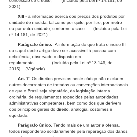
concessão de crédito; (Incluído pela Lei nº 14.181, de
2021)
XIII -
a informação acerca dos preços dos produtos por
unidade de medida, tal como por quilo, por litro, por metro
ou por outra unidade, conforme o caso. (Incluído pela Lei
nº 14.181, de 2021)
Parágrafo único.
A informação de que trata o inciso III
do caput deste artigo deve ser acessível à pessoa com
deficiência, observado o disposto em
regulamento. (Incluído pela Lei nº 13.146, de
2015) (Vigência)
Art. 7°
Os direitos previstos neste código não excluem
outros decorrentes de tratados ou convenções internacionais
de que o Brasil seja signatário, da legislação interna
ordinária, de regulamentos expedidos pelas autoridades
administrativas competentes, bem como dos que derivem
dos princípios gerais do direito, analogia, costumes e
eqüidade.
Parágrafo único.
Tendo mais de um autor a ofensa,
todos responderão solidariamente pela reparação dos danos