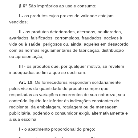
§ 6°
São impróprios ao uso e consumo:
I -
os produtos cujos prazos de validade estejam
vencidos;
II -
os produtos deteriorados, alterados, adulterados,
avariados, falsificados, corrompidos, fraudados, nocivos à
vida ou à saúde, perigosos ou, ainda, aqueles em desacordo
com as normas regulamentares de fabricação, distribuição
ou apresentação;
III -
os produtos que, por qualquer motivo, se revelem
inadequados ao fim a que se destinam.
Art. 19.
Os fornecedores respondem solidariamente
pelos vícios de quantidade do produto sempre que,
respeitadas as variações decorrentes de sua natureza, seu
conteúdo líquido for inferior às indicações constantes do
recipiente, da embalagem, rotulagem ou de mensagem
publicitária, podendo o consumidor exigir, alternativamente e
à sua escolha:
I -
o abatimento proporcional do preço;