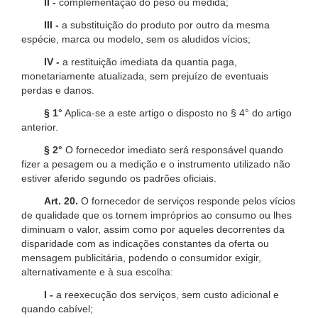
II -
complementação do peso ou medida;
III -
a substituição do produto por outro da mesma
espécie, marca ou modelo, sem os aludidos vícios;
IV -
a restituição imediata da quantia paga,
monetariamente atualizada, sem prejuízo de eventuais
perdas e danos.
§ 1°
Aplica-se a este artigo o disposto no § 4° do artigo
anterior.
§ 2°
O fornecedor imediato será responsável quando
fizer a pesagem ou a medição e o instrumento utilizado não
estiver aferido segundo os padrões oficiais.
Art. 20.
O fornecedor de serviços responde pelos vícios
de qualidade que os tornem impróprios ao consumo ou lhes
diminuam o valor, assim como por aqueles decorrentes da
disparidade com as indicações constantes da oferta ou
mensagem publicitária, podendo o consumidor exigir,
alternativamente e à sua escolha:
I -
a reexecução dos serviços, sem custo adicional e
quando cabível;