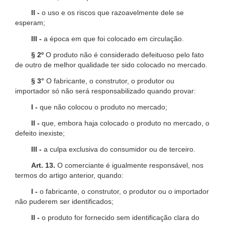
II -
o uso e os riscos que razoavelmente dele se
esperam;
III -
a época em que foi colocado em circulação.
§ 2º
O produto não é considerado defeituoso pelo fato
de outro de melhor qualidade ter sido colocado no mercado.
§ 3°
O fabricante, o construtor, o produtor ou
importador só não será responsabilizado quando provar:
I -
que não colocou o produto no mercado;
II -
que, embora haja colocado o produto no mercado, o
defeito inexiste;
III -
a culpa exclusiva do consumidor ou de terceiro.
Art. 13.
O comerciante é igualmente responsável, nos
termos do artigo anterior, quando:
I -
o fabricante, o construtor, o produtor ou o importador
não puderem ser identificados;
II -
o produto for fornecido sem identificação clara do