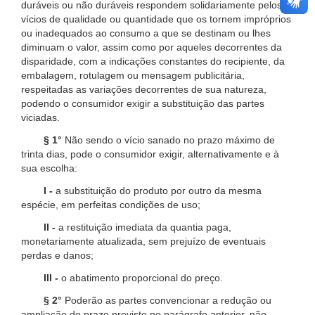
duráveis ou não duráveis respondem solidariamente pelos
vícios de qualidade ou quantidade que os tornem impróprios
ou inadequados ao consumo a que se destinam ou lhes
diminuam o valor, assim como por aqueles decorrentes da
disparidade, com a indicações constantes do recipiente, da
embalagem, rotulagem ou mensagem publicitária,
respeitadas as variações decorrentes de sua natureza,
podendo o consumidor exigir a substituição das partes
viciadas.
§ 1°
Não sendo o vício sanado no prazo máximo de
trinta dias, pode o consumidor exigir, alternativamente e à
sua escolha:
I -
a substituição do produto por outro da mesma
espécie, em perfeitas condições de uso;
II -
a restituição imediata da quantia paga,
monetariamente atualizada, sem prejuízo de eventuais
perdas e danos;
III -
o abatimento proporcional do preço.
§ 2°
Poderão as partes convencionar a redução ou
ampliação do prazo previsto no parágrafo anterior, não