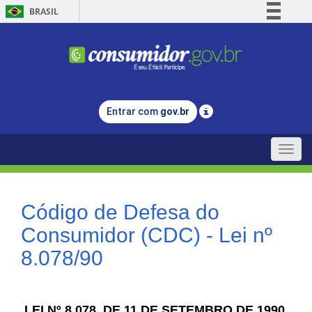
BRASIL
Simplifique!
Comunica BR
Participe
Acesso à informação
Entrar com
gov.br
Legislação
Canais
Toggle
naviga
Código de Defesa do
Consumidor (CDC) - Lei nº
8.078/90
LEI Nº 8.078, DE 11 DE SETEMBRO DE 1990.