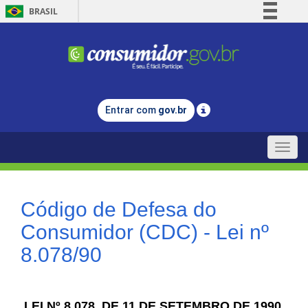
BRASIL
Simplifique!
Comunica BR
Participe
Acesso à informação
Entrar com
gov.br
Legislação
Canais
Toggle
naviga
Código de Defesa do
Consumidor (CDC) - Lei nº
8.078/90
LEI Nº 8.078, DE 11 DE SETEMBRO DE 1990.