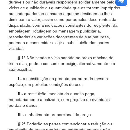
duráveis ou não duráveis respondem solidariamente pelos
vícios de qualidade ou quantidade que os tornem impróprios
ou inadequados ao consumo a que se destinam ou lhes
diminuam o valor, assim como por aqueles decorrentes da
disparidade, com a indicações constantes do recipiente, da
embalagem, rotulagem ou mensagem publicitária,
respeitadas as variações decorrentes de sua natureza,
podendo o consumidor exigir a substituição das partes
viciadas.
§ 1°
Não sendo o vício sanado no prazo máximo de
trinta dias, pode o consumidor exigir, alternativamente e à
sua escolha:
I -
a substituição do produto por outro da mesma
espécie, em perfeitas condições de uso;
II -
a restituição imediata da quantia paga,
monetariamente atualizada, sem prejuízo de eventuais
perdas e danos;
III -
o abatimento proporcional do preço.
§ 2°
Poderão as partes convencionar a redução ou
ampliação do prazo previsto no parágrafo anterior, não