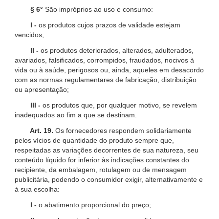
§ 6°
São impróprios ao uso e consumo:
I -
os produtos cujos prazos de validade estejam
vencidos;
II -
os produtos deteriorados, alterados, adulterados,
avariados, falsificados, corrompidos, fraudados, nocivos à
vida ou à saúde, perigosos ou, ainda, aqueles em desacordo
com as normas regulamentares de fabricação, distribuição
ou apresentação;
III -
os produtos que, por qualquer motivo, se revelem
inadequados ao fim a que se destinam.
Art. 19.
Os fornecedores respondem solidariamente
pelos vícios de quantidade do produto sempre que,
respeitadas as variações decorrentes de sua natureza, seu
conteúdo líquido for inferior às indicações constantes do
recipiente, da embalagem, rotulagem ou de mensagem
publicitária, podendo o consumidor exigir, alternativamente e
à sua escolha:
I -
o abatimento proporcional do preço;