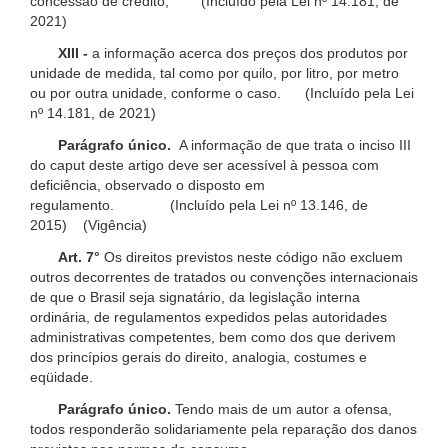
concessão de crédito; (Incluído pela Lei nº 14.181, de
2021)
XIII -
a informação acerca dos preços dos produtos por
unidade de medida, tal como por quilo, por litro, por metro
ou por outra unidade, conforme o caso. (Incluído pela Lei
nº 14.181, de 2021)
Parágrafo único.
A informação de que trata o inciso III
do caput deste artigo deve ser acessível à pessoa com
deficiência, observado o disposto em
regulamento. (Incluído pela Lei nº 13.146, de
2015) (Vigência)
Art. 7°
Os direitos previstos neste código não excluem
outros decorrentes de tratados ou convenções internacionais
de que o Brasil seja signatário, da legislação interna
ordinária, de regulamentos expedidos pelas autoridades
administrativas competentes, bem como dos que derivem
dos princípios gerais do direito, analogia, costumes e
eqüidade.
Parágrafo único.
Tendo mais de um autor a ofensa,
todos responderão solidariamente pela reparação dos danos