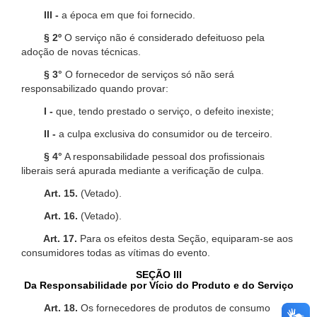
III -
a época em que foi fornecido.
§ 2º
O serviço não é considerado defeituoso pela
adoção de novas técnicas.
§ 3°
O fornecedor de serviços só não será
responsabilizado quando provar:
I -
que, tendo prestado o serviço, o defeito inexiste;
II -
a culpa exclusiva do consumidor ou de terceiro.
§ 4°
A responsabilidade pessoal dos profissionais
liberais será apurada mediante a verificação de culpa.
Art. 15.
(Vetado).
Art. 16.
(Vetado).
Art. 17.
Para os efeitos desta Seção, equiparam-se aos
consumidores todas as vítimas do evento.
SEÇÃO III
Da Responsabilidade por Vício do Produto e do Serviço
Art. 18.
Os fornecedores de produtos de consumo