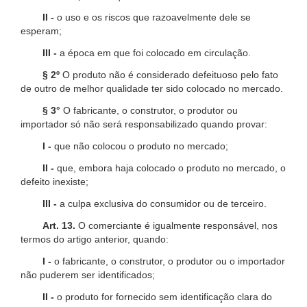
II -
o uso e os riscos que razoavelmente dele se
esperam;
III -
a época em que foi colocado em circulação.
§ 2º
O produto não é considerado defeituoso pelo fato
de outro de melhor qualidade ter sido colocado no mercado.
§ 3°
O fabricante, o construtor, o produtor ou
importador só não será responsabilizado quando provar:
I -
que não colocou o produto no mercado;
II -
que, embora haja colocado o produto no mercado, o
defeito inexiste;
III -
a culpa exclusiva do consumidor ou de terceiro.
Art. 13.
O comerciante é igualmente responsável, nos
termos do artigo anterior, quando:
I -
o fabricante, o construtor, o produtor ou o importador
não puderem ser identificados;
II -
o produto for fornecido sem identificação clara do