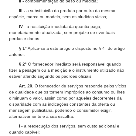
II -
complementação do peso ou medida;
III -
a substituição do produto por outro da mesma
espécie, marca ou modelo, sem os aludidos vícios;
IV -
a restituição imediata da quantia paga,
monetariamente atualizada, sem prejuízo de eventuais
perdas e danos.
§ 1°
Aplica-se a este artigo o disposto no § 4° do artigo
anterior.
§ 2°
O fornecedor imediato será responsável quando
fizer a pesagem ou a medição e o instrumento utilizado não
estiver aferido segundo os padrões oficiais.
Art. 20.
O fornecedor de serviços responde pelos vícios
de qualidade que os tornem impróprios ao consumo ou lhes
diminuam o valor, assim como por aqueles decorrentes da
disparidade com as indicações constantes da oferta ou
mensagem publicitária, podendo o consumidor exigir,
alternativamente e à sua escolha:
I -
a reexecução dos serviços, sem custo adicional e
quando cabível;