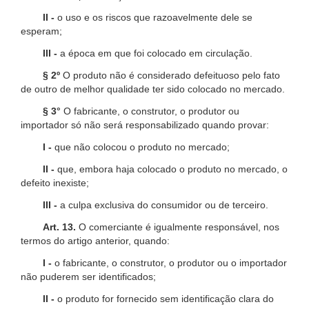
II -
o uso e os riscos que razoavelmente dele se
esperam;
III -
a época em que foi colocado em circulação.
§ 2º
O produto não é considerado defeituoso pelo fato
de outro de melhor qualidade ter sido colocado no mercado.
§ 3°
O fabricante, o construtor, o produtor ou
importador só não será responsabilizado quando provar:
I -
que não colocou o produto no mercado;
II -
que, embora haja colocado o produto no mercado, o
defeito inexiste;
III -
a culpa exclusiva do consumidor ou de terceiro.
Art. 13.
O comerciante é igualmente responsável, nos
termos do artigo anterior, quando:
I -
o fabricante, o construtor, o produtor ou o importador
não puderem ser identificados;
II -
o produto for fornecido sem identificação clara do