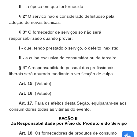
III -
a época em que foi fornecido.
§ 2º
O serviço não é considerado defeituoso pela
adoção de novas técnicas.
§ 3°
O fornecedor de serviços só não será
responsabilizado quando provar:
I -
que, tendo prestado o serviço, o defeito inexiste;
II -
a culpa exclusiva do consumidor ou de terceiro.
§ 4°
A responsabilidade pessoal dos profissionais
liberais será apurada mediante a verificação de culpa.
Art. 15.
(Vetado).
Art. 16.
(Vetado).
Art. 17.
Para os efeitos desta Seção, equiparam-se aos
consumidores todas as vítimas do evento.
SEÇÃO III
Da Responsabilidade por Vício do Produto e do Serviço
Art. 18.
Os fornecedores de produtos de consumo