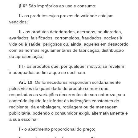
§ 6°
São impróprios ao uso e consumo:
I -
os produtos cujos prazos de validade estejam
vencidos;
II -
os produtos deteriorados, alterados, adulterados,
avariados, falsificados, corrompidos, fraudados, nocivos à
vida ou à saúde, perigosos ou, ainda, aqueles em desacordo
com as normas regulamentares de fabricação, distribuição
ou apresentação;
III -
os produtos que, por qualquer motivo, se revelem
inadequados ao fim a que se destinam.
Art. 19.
Os fornecedores respondem solidariamente
pelos vícios de quantidade do produto sempre que,
respeitadas as variações decorrentes de sua natureza, seu
conteúdo líquido for inferior às indicações constantes do
recipiente, da embalagem, rotulagem ou de mensagem
publicitária, podendo o consumidor exigir, alternativamente e
à sua escolha:
I -
o abatimento proporcional do preço;