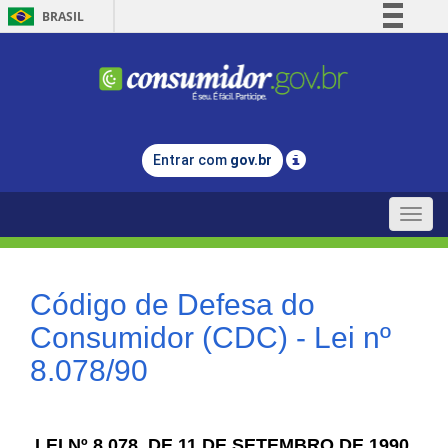
BRASIL
Simplifique!
Comunica BR
Participe
Acesso à informação
Entrar com
gov.br
Legislação
Canais
Toggle
naviga
Código de Defesa do
Consumidor (CDC) - Lei nº
8.078/90
LEI Nº 8.078, DE 11 DE SETEMBRO DE 1990.