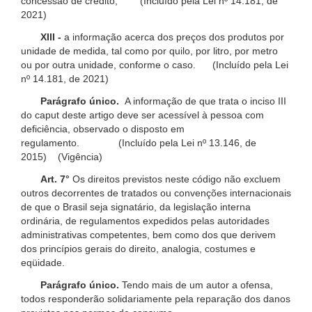
concessão de crédito; (Incluído pela Lei nº 14.181, de
2021)
XIII -
a informação acerca dos preços dos produtos por
unidade de medida, tal como por quilo, por litro, por metro
ou por outra unidade, conforme o caso. (Incluído pela Lei
nº 14.181, de 2021)
Parágrafo único.
A informação de que trata o inciso III
do caput deste artigo deve ser acessível à pessoa com
deficiência, observado o disposto em
regulamento. (Incluído pela Lei nº 13.146, de
2015) (Vigência)
Art. 7°
Os direitos previstos neste código não excluem
outros decorrentes de tratados ou convenções internacionais
de que o Brasil seja signatário, da legislação interna
ordinária, de regulamentos expedidos pelas autoridades
administrativas competentes, bem como dos que derivem
dos princípios gerais do direito, analogia, costumes e
eqüidade.
Parágrafo único.
Tendo mais de um autor a ofensa,
todos responderão solidariamente pela reparação dos danos