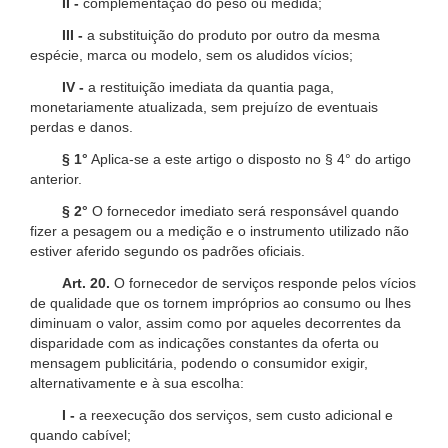
II -
complementação do peso ou medida;
III -
a substituição do produto por outro da mesma
espécie, marca ou modelo, sem os aludidos vícios;
IV -
a restituição imediata da quantia paga,
monetariamente atualizada, sem prejuízo de eventuais
perdas e danos.
§ 1°
Aplica-se a este artigo o disposto no § 4° do artigo
anterior.
§ 2°
O fornecedor imediato será responsável quando
fizer a pesagem ou a medição e o instrumento utilizado não
estiver aferido segundo os padrões oficiais.
Art. 20.
O fornecedor de serviços responde pelos vícios
de qualidade que os tornem impróprios ao consumo ou lhes
diminuam o valor, assim como por aqueles decorrentes da
disparidade com as indicações constantes da oferta ou
mensagem publicitária, podendo o consumidor exigir,
alternativamente e à sua escolha:
I -
a reexecução dos serviços, sem custo adicional e
quando cabível;