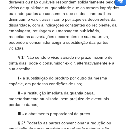
duráveis ou não duráveis respondem solidariamente pelos
vícios de qualidade ou quantidade que os tornem impróprios
ou inadequados ao consumo a que se destinam ou lhes
diminuam o valor, assim como por aqueles decorrentes da
disparidade, com a indicações constantes do recipiente, da
embalagem, rotulagem ou mensagem publicitária,
respeitadas as variações decorrentes de sua natureza,
podendo o consumidor exigir a substituição das partes
viciadas.
§ 1°
Não sendo o vício sanado no prazo máximo de
trinta dias, pode o consumidor exigir, alternativamente e à
sua escolha:
I -
a substituição do produto por outro da mesma
espécie, em perfeitas condições de uso;
II -
a restituição imediata da quantia paga,
monetariamente atualizada, sem prejuízo de eventuais
perdas e danos;
III -
o abatimento proporcional do preço.
§ 2°
Poderão as partes convencionar a redução ou
ampliação do prazo previsto no parágrafo anterior, não