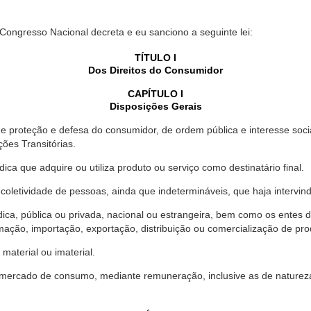
 Congresso Nacional decreta e eu sanciono a seguinte lei:
TÍTULO I
Dos Direitos do Consumidor
CAPÍTULO I
Disposições Gerais
proteção e defesa do consumidor, de ordem pública e interesse social,
ções Transitórias.
ica que adquire ou utiliza produto ou serviço como destinatário final.
oletividade de pessoas, ainda que indetermináveis, que haja intervi
dica, pública ou privada, nacional ou estrangeira, bem como os entes
ação, importação, exportação, distribuição ou comercialização de pro
material ou imaterial.
mercado de consumo, mediante remuneração, inclusive as de natureza ba