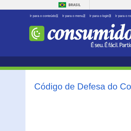
BRASIL
Ir para o conteúdo
1
Ir para o menu
2
Ir para o login
3
Ir para o r
Código de Defesa do Co