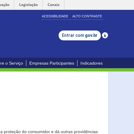
mação
Legislação
Canais
ACESSIBILIDADE
ALTO CONTRASTE
Entrar com
gov.br
re o Serviço
Empresas Participantes
Indicadores
0
a proteção do consumidor e dá outras providências.