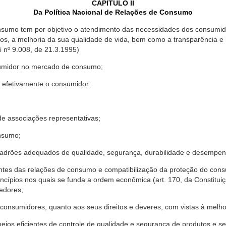
CAPÍTULO II
Da Política Nacional de Relações de Consumo
nsumo tem por objetivo o atendimento das necessidades dos consumido
os, a melhoria da sua qualidade de vida, bem como a transparência e
º 9.008, de 21.3.1995)
sumidor no mercado de consumo;
 efetivamente o consumidor:
 associações representativas;
nsumo;
drões adequados de qualidade, segurança, durabilidade e desempen
antes das relações de consumo e compatibilização da proteção do co
rincípios nos quais se funda a ordem econômica (art. 170, da Constitu
cedores;
consumidores, quanto aos seus direitos e deveres, com vistas à mel
meios eficientes de controle de qualidade e segurança de produtos e 