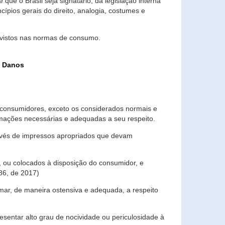
que o Brasil seja signatário, da legislação interna
ípios gerais do direito, analogia, costumes e
evistos nas normas de consumo.
s Danos
consumidores, exceto os considerados normais e
ormações necessárias e adequadas a seu respeito.
través de impressos apropriados que devam
, ou colocados à disposição do consumidor, e
86, de 2017)
mar, de maneira ostensiva e adequada, a respeito
entar alto grau de nocividade ou periculosidade à