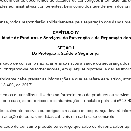
xcluem outros decorrentes de tratados ou convenções internacionais de 
ades administrativas competentes, bem como dos que derivem dos princ
ensa, todos responderão solidariamente pela reparação dos danos pr
CAPÍTULO IV
lidade de Produtos e Serviços, da Prevenção e da Reparação do
SEÇÃO I
Da Proteção à Saúde e Segurança
ercado de consumo não acarretarão riscos à saúde ou segurança dos 
ão, obrigando-se os fornecedores, em qualquer hipótese, a dar as inf
fabricante cabe prestar as informações a que se refere este artigo, a
 13.486, de 2017)
entos e utensílios utilizados no fornecimento de produtos ou serviços
for o caso, sobre o risco de contaminação. (Incluído pela Lei nº 13.4
tencialmente nocivos ou perigosos à saúde ou segurança deverá infor
 da adoção de outras medidas cabíveis em cada caso concreto.
rcado de consumo produto ou serviço que sabe ou deveria saber apres