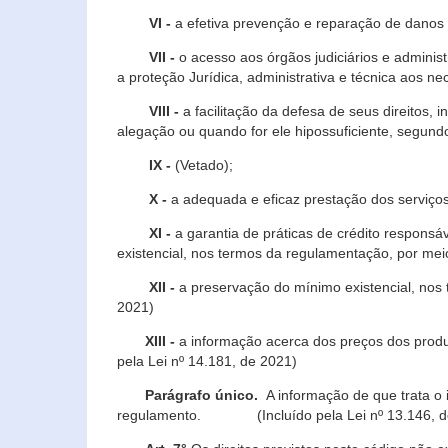
VI -
a efetiva prevenção e reparação de danos pa
VII -
o acesso aos órgãos judiciários e administ
a proteção Jurídica, administrativa e técnica aos ne
VIII -
a facilitação da defesa de seus direitos, i
alegação ou quando for ele hipossuficiente, segundo
IX -
(Vetado);
X -
a adequada e eficaz prestação dos serviços
XI -
a garantia de práticas de crédito respons
existencial, nos termos da regulamentação, por mei
XII -
a preservação do mínimo existencial, nos
2021)
XIII -
a informação acerca dos preços dos produt
pela Lei nº 14.181, de 2021)
Parágrafo único.
A informação de que trata o i
regulamento. (Incluído pela Lei nº 13.146, d