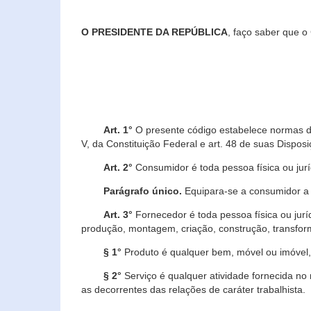
O PRESIDENTE DA REPÚBLICA
, faço saber que o
Art. 1°
O presente código estabelece normas de 
V, da Constituição Federal e art. 48 de suas Disposi
Art. 2°
Consumidor é toda pessoa física ou juríd
Parágrafo único.
Equipara-se a consumidor a c
Art. 3°
Fornecedor é toda pessoa física ou jurí
produção, montagem, criação, construção, transform
§ 1°
Produto é qualquer bem, móvel ou imóvel, 
§ 2°
Serviço é qualquer atividade fornecida no 
as decorrentes das relações de caráter trabalhista.