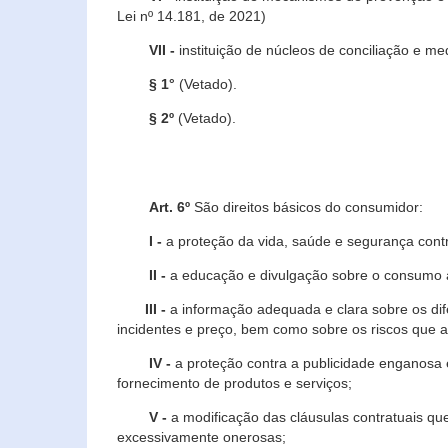
Lei nº 14.181, de 2021)
VII -
instituição de núcleos de conciliação e m
§ 1°
(Vetado).
§ 2º
(Vetado).
Art. 6º
São direitos básicos do consumidor:
I -
a proteção da vida, saúde e segurança contr
II -
a educação e divulgação sobre o consumo a
III -
a informação adequada e clara sobre os dife
incidentes e preço, bem como sobre os riscos q
IV -
a proteção contra a publicidade enganosa e
fornecimento de produtos e serviços;
V -
a modificação das cláusulas contratuais qu
excessivamente onerosas;