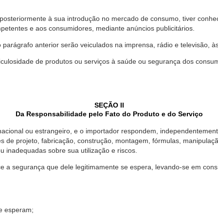
 posteriormente à sua introdução no mercado de consumo, tiver conhe
petentes e aos consumidores, mediante anúncios publicitários.
o parágrafo anterior serão veiculados na imprensa, rádio e televisão, 
ulosidade de produtos ou serviços à saúde ou segurança dos consumido
SEÇÃO II
Da Responsabilidade pelo Fato do Produto e do Serviço
, nacional ou estrangeiro, e o importador respondem, independentemen
s de projeto, fabricação, construção, montagem, fórmulas, manipula
u inadequadas sobre sua utilização e riscos.
 a segurança que dele legitimamente se espera, levando-se em consid
se esperam;