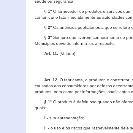
saúde ou segurança.
§ 1°
O fornecedor de produtos e serviços que,
comunicar o fato imediatamente às autoridades com
§ 2°
Os anúncios publicitários a que se refere 
§ 3°
Sempre que tiverem conhecimento de peric
Municípios deverão informá-los a respeito.
Art. 11.
(Vetado).
Art. 12.
O fabricante, o produtor, o construtor
causados aos consumidores por defeitos decorrente
produtos, bem como por informações insuficientes o
§ 1°
O produto é defeituoso quando não oferece
quais:
I -
sua apresentação;
II -
o uso e os riscos que razoavelmente dele 