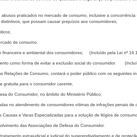
s abusos praticados no mercado de consumo, inclusive a concorrência de
 distintivos, que possam causar prejuízos aos consumidores;
licos;
ercado de consumo.
financeira e ambiental dos consumidores; (Incluído pela Lei nº 14.
nto como forma de evitar a exclusão social do consumidor. (Incluíd
as Relações de Consumo, contará o poder público com os seguintes ins
 e gratuita para o consumidor carente;
fesa do Consumidor, no âmbito do Ministério Público;
izadas no atendimento de consumidores vítimas de infrações penais de
 Causas e Varas Especializadas para a solução de litígios de consum
volvimento das Associações de Defesa do Consumidor.
tratamento extrajudicial e judicial do superendividamento e de prote