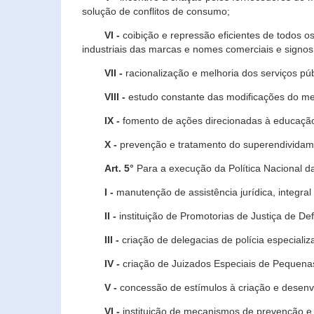
solução de conflitos de consumo;
VI -
coibição e repressão eficientes de todos o
industriais das marcas e nomes comerciais e signos
VII -
racionalização e melhoria dos serviços púb
VIII -
estudo constante das modificações do m
IX -
fomento de ações direcionadas à educação 
X -
prevenção e tratamento do superendividame
Art. 5°
Para a execução da Política Nacional d
I -
manutenção de assistência jurídica, integral
II -
instituição de Promotorias de Justiça de De
III -
criação de delegacias de polícia especial
IV -
criação de Juizados Especiais de Pequenas
V -
concessão de estímulos à criação e desen
VI -
instituição de mecanismos de prevenção e 