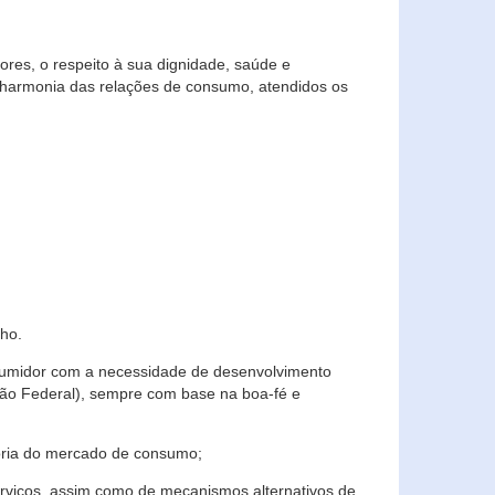
res, o respeito à sua dignidade, saúde e
 harmonia das relações de consumo, atendidos os
ho.
nsumidor com a necessidade de desenvolvimento
ição Federal), sempre com base na boa-fé e
horia do mercado de consumo;
serviços, assim como de mecanismos alternativos de