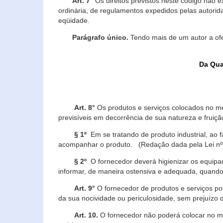
Art. 7°
Os direitos previstos neste código não e
ordinária, de regulamentos expedidos pelas autorid
eqüidade.
Parágrafo único.
Tendo mais de um autor a of
Da Qua
Art. 8°
Os produtos e serviços colocados no m
previsíveis em decorrência de sua natureza e fruiç
§ 1º
Em se tratando de produto industrial, ao 
acompanhar o produto. (Redação dada pela Lei nº
§ 2º
O fornecedor deverá higienizar os equipam
informar, de maneira ostensiva e adequada, quando 
Art. 9°
O fornecedor de produtos e serviços po
da sua nocividade ou periculosidade, sem prejuízo
Art. 10.
O fornecedor não poderá colocar no me