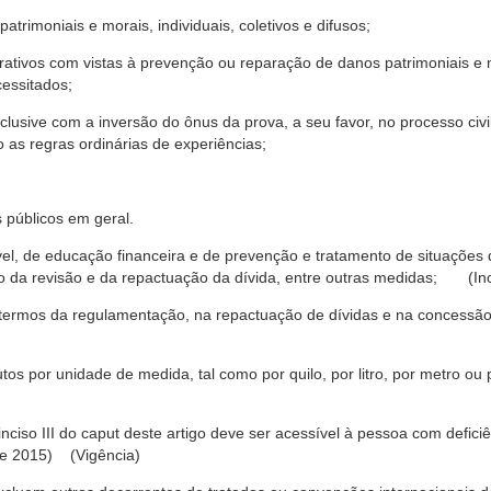
trimoniais e morais, individuais, coletivos e difusos;
rativos com vistas à prevenção ou reparação de danos patrimoniais e mo
cessitados;
nclusive com a inversão do ônus da prova, a seu favor, no processo civil,
 as regras ordinárias de experiências;
 públicos em geral.
ável, de educação financeira e de prevenção e tratamento de situaçõe
o da revisão e da repactuação da dívida, entre outras medidas; (Inc
 termos da regulamentação, na repactuação de dívidas e na concessão
os por unidade de medida, tal como por quilo, por litro, por metro o
nciso III do caput deste artigo deve ser acessível à pessoa com defic
e 2015) (Vigência)