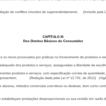
ediação de conflitos oriundos de superendividamento. (Incluído pela L
CAPÍTULO III
Dos Direitos Básicos do Consumidor
a os riscos provocados por práticas no fornecimento de produtos e se
dequado dos produtos e serviços, asseguradas a liberdade de escolha
rentes produtos e serviços, com especificação correta de quantidade, 
ue apresentem; (Redação dada pela Lei nº 12.741, de 2012) (Vigê
 abusiva, métodos comerciais coercitivos ou desleais, bem como contr
e estabeleçam prestações desproporcionais ou sua revisão em razão d