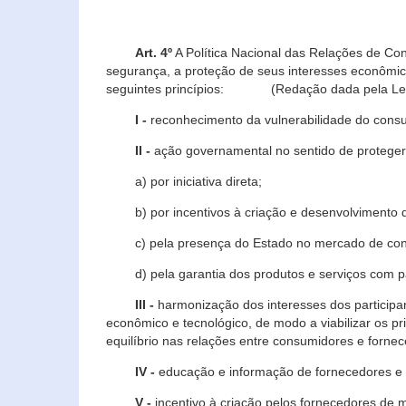
Art. 4º
A Política Nacional das Relações de Co
segurança, a proteção de seus interesses econômic
seguintes princípios: (Redação dada pela Lei n
I -
reconhecimento da vulnerabilidade do con
II -
ação governamental no sentido de proteger
a) por iniciativa direta;
b) por incentivos à criação e desenvolvimento de
c) pela presença do Estado no mercado de co
d) pela garantia dos produtos e serviços com pa
III -
harmonização dos interesses dos particip
econômico e tecnológico, de modo a viabilizar os p
equilíbrio nas relações entre consumidores e forne
IV -
educação e informação de fornecedores e 
V -
incentivo à criação pelos fornecedores de 