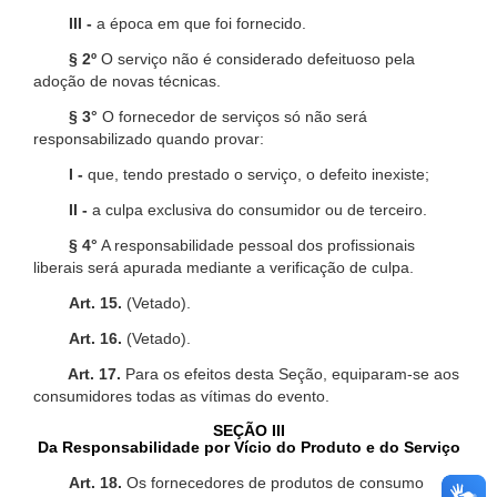
III -
a época em que foi fornecido.
§ 2º
O serviço não é considerado defeituoso pela
adoção de novas técnicas.
§ 3°
O fornecedor de serviços só não será
responsabilizado quando provar:
I -
que, tendo prestado o serviço, o defeito inexiste;
II -
a culpa exclusiva do consumidor ou de terceiro.
§ 4°
A responsabilidade pessoal dos profissionais
liberais será apurada mediante a verificação de culpa.
Art. 15.
(Vetado).
Art. 16.
(Vetado).
Art. 17.
Para os efeitos desta Seção, equiparam-se aos
consumidores todas as vítimas do evento.
SEÇÃO III
Da Responsabilidade por Vício do Produto e do Serviço
Art. 18.
Os fornecedores de produtos de consumo