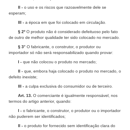
II -
o uso e os riscos que razoavelmente dele se
esperam;
III -
a época em que foi colocado em circulação.
§ 2º
O produto não é considerado defeituoso pelo fato
de outro de melhor qualidade ter sido colocado no mercado.
§ 3°
O fabricante, o construtor, o produtor ou
importador só não será responsabilizado quando provar:
I -
que não colocou o produto no mercado;
II -
que, embora haja colocado o produto no mercado, o
defeito inexiste;
III -
a culpa exclusiva do consumidor ou de terceiro.
Art. 13.
O comerciante é igualmente responsável, nos
termos do artigo anterior, quando:
I -
o fabricante, o construtor, o produtor ou o importador
não puderem ser identificados;
II -
o produto for fornecido sem identificação clara do