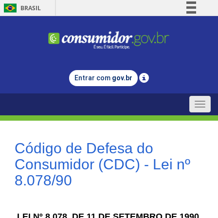
BRASIL
Simplifique!
Comunica BR
Participe
Acesso à informação
Entrar com
gov.br
Legislação
Canais
Toggle
naviga
Código de Defesa do
Consumidor (CDC) - Lei nº
8.078/90
LEI Nº 8.078, DE 11 DE SETEMBRO DE 1990.