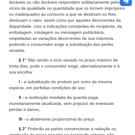
duráveis ou não duráveis respondem solidariamente pelos
vícios de qualidade ou quantidade que os tornem impróprios
ou inadequados ao consumo a que se destinam ou lhes
diminuam o valor, assim como por aqueles decorrentes da
disparidade, com a indicações constantes do recipiente, da
embalagem, rotulagem ou mensagem publicitária,
respeitadas as variações decorrentes de sua natureza,
podendo o consumidor exigir a substituição das partes
viciadas.
§ 1°
Não sendo o vício sanado no prazo máximo de
trinta dias, pode o consumidor exigir, alternativamente e à
sua escolha:
I -
a substituição do produto por outro da mesma
espécie, em perfeitas condições de uso;
II -
a restituição imediata da quantia paga,
monetariamente atualizada, sem prejuízo de eventuais
perdas e danos;
III -
o abatimento proporcional do preço.
§ 2°
Poderão as partes convencionar a redução ou
ampliação do prazo previsto no parágrafo anterior, não