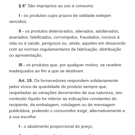
§ 6°
São impróprios ao uso e consumo:
I -
os produtos cujos prazos de validade estejam
vencidos;
II -
os produtos deteriorados, alterados, adulterados,
avariados, falsificados, corrompidos, fraudados, nocivos à
vida ou à saúde, perigosos ou, ainda, aqueles em desacordo
com as normas regulamentares de fabricação, distribuição
ou apresentação;
III -
os produtos que, por qualquer motivo, se revelem
inadequados ao fim a que se destinam.
Art. 19.
Os fornecedores respondem solidariamente
pelos vícios de quantidade do produto sempre que,
respeitadas as variações decorrentes de sua natureza, seu
conteúdo líquido for inferior às indicações constantes do
recipiente, da embalagem, rotulagem ou de mensagem
publicitária, podendo o consumidor exigir, alternativamente e
à sua escolha:
I -
o abatimento proporcional do preço;