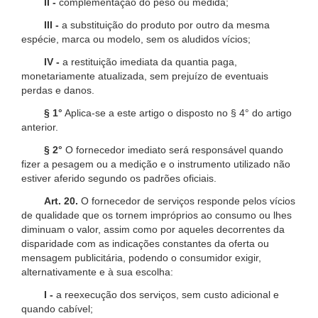
II -
complementação do peso ou medida;
III -
a substituição do produto por outro da mesma
espécie, marca ou modelo, sem os aludidos vícios;
IV -
a restituição imediata da quantia paga,
monetariamente atualizada, sem prejuízo de eventuais
perdas e danos.
§ 1°
Aplica-se a este artigo o disposto no § 4° do artigo
anterior.
§ 2°
O fornecedor imediato será responsável quando
fizer a pesagem ou a medição e o instrumento utilizado não
estiver aferido segundo os padrões oficiais.
Art. 20.
O fornecedor de serviços responde pelos vícios
de qualidade que os tornem impróprios ao consumo ou lhes
diminuam o valor, assim como por aqueles decorrentes da
disparidade com as indicações constantes da oferta ou
mensagem publicitária, podendo o consumidor exigir,
alternativamente e à sua escolha:
I -
a reexecução dos serviços, sem custo adicional e
quando cabível;