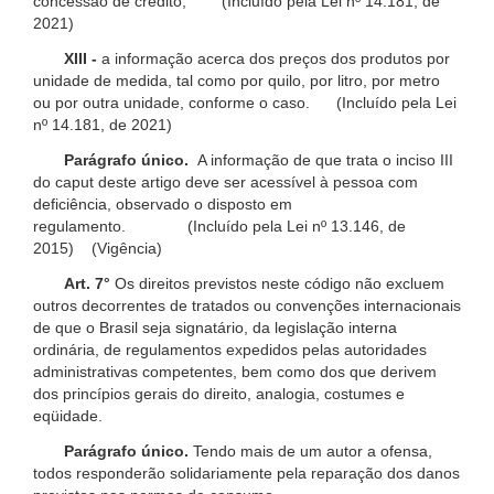
concessão de crédito; (Incluído pela Lei nº 14.181, de
2021)
XIII -
a informação acerca dos preços dos produtos por
unidade de medida, tal como por quilo, por litro, por metro
ou por outra unidade, conforme o caso. (Incluído pela Lei
nº 14.181, de 2021)
Parágrafo único.
A informação de que trata o inciso III
do caput deste artigo deve ser acessível à pessoa com
deficiência, observado o disposto em
regulamento. (Incluído pela Lei nº 13.146, de
2015) (Vigência)
Art. 7°
Os direitos previstos neste código não excluem
outros decorrentes de tratados ou convenções internacionais
de que o Brasil seja signatário, da legislação interna
ordinária, de regulamentos expedidos pelas autoridades
administrativas competentes, bem como dos que derivem
dos princípios gerais do direito, analogia, costumes e
eqüidade.
Parágrafo único.
Tendo mais de um autor a ofensa,
todos responderão solidariamente pela reparação dos danos