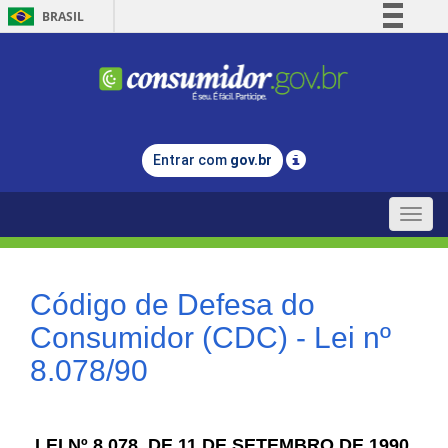
BRASIL
Simplifique!
Comunica BR
Participe
Acesso à informação
Entrar com
gov.br
Legislação
Canais
Toggle
naviga
Código de Defesa do
Consumidor (CDC) - Lei nº
8.078/90
LEI Nº 8.078, DE 11 DE SETEMBRO DE 1990.