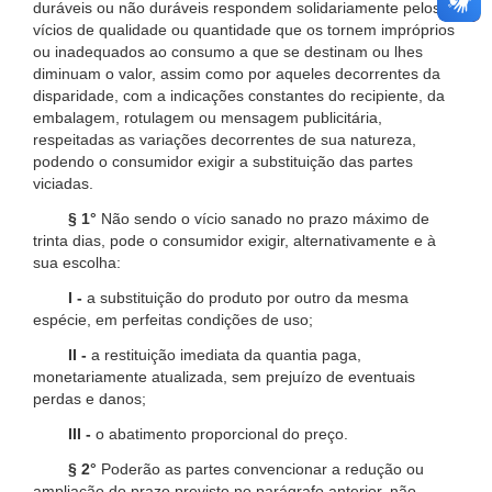
duráveis ou não duráveis respondem solidariamente pelos
vícios de qualidade ou quantidade que os tornem impróprios
ou inadequados ao consumo a que se destinam ou lhes
diminuam o valor, assim como por aqueles decorrentes da
disparidade, com a indicações constantes do recipiente, da
embalagem, rotulagem ou mensagem publicitária,
respeitadas as variações decorrentes de sua natureza,
podendo o consumidor exigir a substituição das partes
viciadas.
§ 1°
Não sendo o vício sanado no prazo máximo de
trinta dias, pode o consumidor exigir, alternativamente e à
sua escolha:
I -
a substituição do produto por outro da mesma
espécie, em perfeitas condições de uso;
II -
a restituição imediata da quantia paga,
monetariamente atualizada, sem prejuízo de eventuais
perdas e danos;
III -
o abatimento proporcional do preço.
§ 2°
Poderão as partes convencionar a redução ou
ampliação do prazo previsto no parágrafo anterior, não