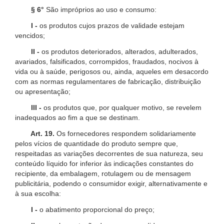
§ 6°
São impróprios ao uso e consumo:
I -
os produtos cujos prazos de validade estejam
vencidos;
II -
os produtos deteriorados, alterados, adulterados,
avariados, falsificados, corrompidos, fraudados, nocivos à
vida ou à saúde, perigosos ou, ainda, aqueles em desacordo
com as normas regulamentares de fabricação, distribuição
ou apresentação;
III -
os produtos que, por qualquer motivo, se revelem
inadequados ao fim a que se destinam.
Art. 19.
Os fornecedores respondem solidariamente
pelos vícios de quantidade do produto sempre que,
respeitadas as variações decorrentes de sua natureza, seu
conteúdo líquido for inferior às indicações constantes do
recipiente, da embalagem, rotulagem ou de mensagem
publicitária, podendo o consumidor exigir, alternativamente e
à sua escolha:
I -
o abatimento proporcional do preço;