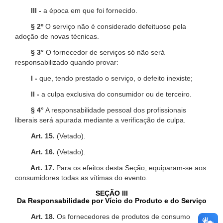
III -
a época em que foi fornecido.
§ 2º
O serviço não é considerado defeituoso pela
adoção de novas técnicas.
§ 3°
O fornecedor de serviços só não será
responsabilizado quando provar:
I -
que, tendo prestado o serviço, o defeito inexiste;
II -
a culpa exclusiva do consumidor ou de terceiro.
§ 4°
A responsabilidade pessoal dos profissionais
liberais será apurada mediante a verificação de culpa.
Art. 15.
(Vetado).
Art. 16.
(Vetado).
Art. 17.
Para os efeitos desta Seção, equiparam-se aos
consumidores todas as vítimas do evento.
SEÇÃO III
Da Responsabilidade por Vício do Produto e do Serviço
Art. 18.
Os fornecedores de produtos de consumo