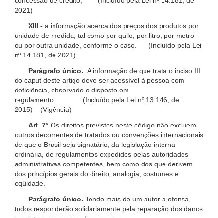
concessão de crédito; (Incluído pela Lei nº 14.181, de
2021)
XIII -
a informação acerca dos preços dos produtos por
unidade de medida, tal como por quilo, por litro, por metro
ou por outra unidade, conforme o caso. (Incluído pela Lei
nº 14.181, de 2021)
Parágrafo único.
A informação de que trata o inciso III
do caput deste artigo deve ser acessível à pessoa com
deficiência, observado o disposto em
regulamento. (Incluído pela Lei nº 13.146, de
2015) (Vigência)
Art. 7°
Os direitos previstos neste código não excluem
outros decorrentes de tratados ou convenções internacionais
de que o Brasil seja signatário, da legislação interna
ordinária, de regulamentos expedidos pelas autoridades
administrativas competentes, bem como dos que derivem
dos princípios gerais do direito, analogia, costumes e
eqüidade.
Parágrafo único.
Tendo mais de um autor a ofensa,
todos responderão solidariamente pela reparação dos danos