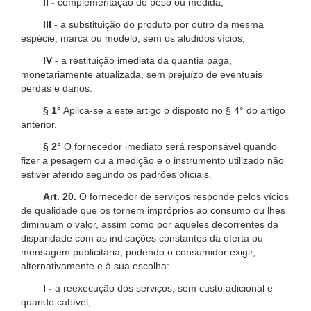
II -
complementação do peso ou medida;
III -
a substituição do produto por outro da mesma
espécie, marca ou modelo, sem os aludidos vícios;
IV -
a restituição imediata da quantia paga,
monetariamente atualizada, sem prejuízo de eventuais
perdas e danos.
§ 1°
Aplica-se a este artigo o disposto no § 4° do artigo
anterior.
§ 2°
O fornecedor imediato será responsável quando
fizer a pesagem ou a medição e o instrumento utilizado não
estiver aferido segundo os padrões oficiais.
Art. 20.
O fornecedor de serviços responde pelos vícios
de qualidade que os tornem impróprios ao consumo ou lhes
diminuam o valor, assim como por aqueles decorrentes da
disparidade com as indicações constantes da oferta ou
mensagem publicitária, podendo o consumidor exigir,
alternativamente e à sua escolha:
I -
a reexecução dos serviços, sem custo adicional e
quando cabível;