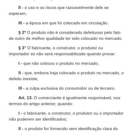
II -
o uso e os riscos que razoavelmente dele se
esperam;
III -
a época em que foi colocado em circulação.
§ 2º
O produto não é considerado defeituoso pelo fato
de outro de melhor qualidade ter sido colocado no mercado.
§ 3°
O fabricante, o construtor, o produtor ou
importador só não será responsabilizado quando provar:
I -
que não colocou o produto no mercado;
II -
que, embora haja colocado o produto no mercado, o
defeito inexiste;
III -
a culpa exclusiva do consumidor ou de terceiro.
Art. 13.
O comerciante é igualmente responsável, nos
termos do artigo anterior, quando:
I -
o fabricante, o construtor, o produtor ou o importador
não puderem ser identificados;
II -
o produto for fornecido sem identificação clara do