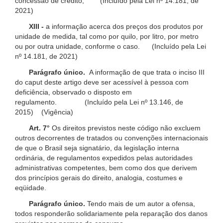
concessão de crédito; (Incluído pela Lei nº 14.181, de
2021)
XIII -
a informação acerca dos preços dos produtos por
unidade de medida, tal como por quilo, por litro, por metro
ou por outra unidade, conforme o caso. (Incluído pela Lei
nº 14.181, de 2021)
Parágrafo único.
A informação de que trata o inciso III
do caput deste artigo deve ser acessível à pessoa com
deficiência, observado o disposto em
regulamento. (Incluído pela Lei nº 13.146, de
2015) (Vigência)
Art. 7°
Os direitos previstos neste código não excluem
outros decorrentes de tratados ou convenções internacionais
de que o Brasil seja signatário, da legislação interna
ordinária, de regulamentos expedidos pelas autoridades
administrativas competentes, bem como dos que derivem
dos princípios gerais do direito, analogia, costumes e
eqüidade.
Parágrafo único.
Tendo mais de um autor a ofensa,
todos responderão solidariamente pela reparação dos danos