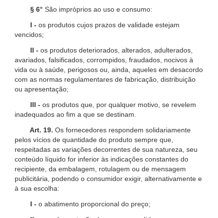
§ 6°
São impróprios ao uso e consumo:
I -
os produtos cujos prazos de validade estejam
vencidos;
II -
os produtos deteriorados, alterados, adulterados,
avariados, falsificados, corrompidos, fraudados, nocivos à
vida ou à saúde, perigosos ou, ainda, aqueles em desacordo
com as normas regulamentares de fabricação, distribuição
ou apresentação;
III -
os produtos que, por qualquer motivo, se revelem
inadequados ao fim a que se destinam.
Art. 19.
Os fornecedores respondem solidariamente
pelos vícios de quantidade do produto sempre que,
respeitadas as variações decorrentes de sua natureza, seu
conteúdo líquido for inferior às indicações constantes do
recipiente, da embalagem, rotulagem ou de mensagem
publicitária, podendo o consumidor exigir, alternativamente e
à sua escolha:
I -
o abatimento proporcional do preço;