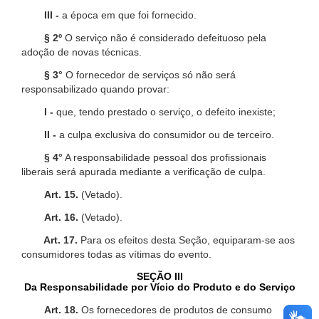
III -
a época em que foi fornecido.
§ 2º
O serviço não é considerado defeituoso pela
adoção de novas técnicas.
§ 3°
O fornecedor de serviços só não será
responsabilizado quando provar:
I -
que, tendo prestado o serviço, o defeito inexiste;
II -
a culpa exclusiva do consumidor ou de terceiro.
§ 4°
A responsabilidade pessoal dos profissionais
liberais será apurada mediante a verificação de culpa.
Art. 15.
(Vetado).
Art. 16.
(Vetado).
Art. 17.
Para os efeitos desta Seção, equiparam-se aos
consumidores todas as vítimas do evento.
SEÇÃO III
Da Responsabilidade por Vício do Produto e do Serviço
Art. 18.
Os fornecedores de produtos de consumo