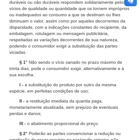
duráveis ou não duráveis respondem solidariamente pelos
vícios de qualidade ou quantidade que os tornem impróprios
ou inadequados ao consumo a que se destinam ou lhes
diminuam o valor, assim como por aqueles decorrentes da
disparidade, com a indicações constantes do recipiente, da
embalagem, rotulagem ou mensagem publicitária,
respeitadas as variações decorrentes de sua natureza,
podendo o consumidor exigir a substituição das partes
viciadas.
§ 1°
Não sendo o vício sanado no prazo máximo de
trinta dias, pode o consumidor exigir, alternativamente e à
sua escolha:
I -
a substituição do produto por outro da mesma
espécie, em perfeitas condições de uso;
II -
a restituição imediata da quantia paga,
monetariamente atualizada, sem prejuízo de eventuais
perdas e danos;
III -
o abatimento proporcional do preço.
§ 2°
Poderão as partes convencionar a redução ou
ampliação do prazo previsto no parágrafo anterior, não