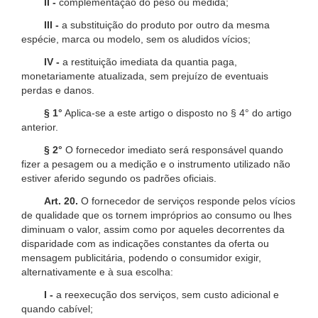
II -
complementação do peso ou medida;
III -
a substituição do produto por outro da mesma
espécie, marca ou modelo, sem os aludidos vícios;
IV -
a restituição imediata da quantia paga,
monetariamente atualizada, sem prejuízo de eventuais
perdas e danos.
§ 1°
Aplica-se a este artigo o disposto no § 4° do artigo
anterior.
§ 2°
O fornecedor imediato será responsável quando
fizer a pesagem ou a medição e o instrumento utilizado não
estiver aferido segundo os padrões oficiais.
Art. 20.
O fornecedor de serviços responde pelos vícios
de qualidade que os tornem impróprios ao consumo ou lhes
diminuam o valor, assim como por aqueles decorrentes da
disparidade com as indicações constantes da oferta ou
mensagem publicitária, podendo o consumidor exigir,
alternativamente e à sua escolha:
I -
a reexecução dos serviços, sem custo adicional e
quando cabível;