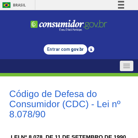
BRASIL
Simplifique!
Comunica BR
Participe
Acesso à informação
Entrar com
gov.br
Legislação
Canais
Toggle
naviga
Código de Defesa do
Consumidor (CDC) - Lei nº
8.078/90
LEI Nº 8.078, DE 11 DE SETEMBRO DE 1990.