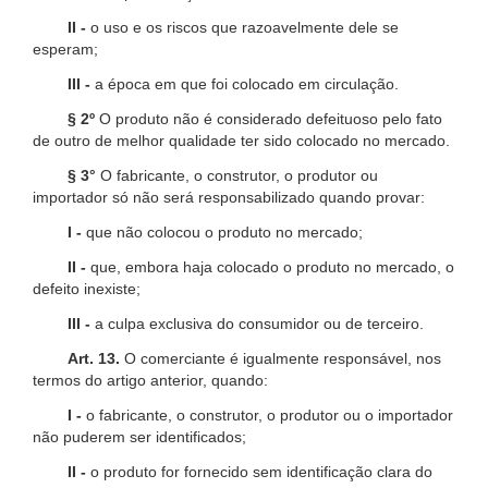
II -
o uso e os riscos que razoavelmente dele se
esperam;
III -
a época em que foi colocado em circulação.
§ 2º
O produto não é considerado defeituoso pelo fato
de outro de melhor qualidade ter sido colocado no mercado.
§ 3°
O fabricante, o construtor, o produtor ou
importador só não será responsabilizado quando provar:
I -
que não colocou o produto no mercado;
II -
que, embora haja colocado o produto no mercado, o
defeito inexiste;
III -
a culpa exclusiva do consumidor ou de terceiro.
Art. 13.
O comerciante é igualmente responsável, nos
termos do artigo anterior, quando:
I -
o fabricante, o construtor, o produtor ou o importador
não puderem ser identificados;
II -
o produto for fornecido sem identificação clara do