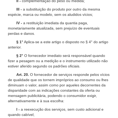
II -
complementação do peso ou medida;
III -
a substituição do produto por outro da mesma
espécie, marca ou modelo, sem os aludidos vícios;
IV -
a restituição imediata da quantia paga,
monetariamente atualizada, sem prejuízo de eventuais
perdas e danos.
§ 1°
Aplica-se a este artigo o disposto no § 4° do artigo
anterior.
§ 2°
O fornecedor imediato será responsável quando
fizer a pesagem ou a medição e o instrumento utilizado não
estiver aferido segundo os padrões oficiais.
Art. 20.
O fornecedor de serviços responde pelos vícios
de qualidade que os tornem impróprios ao consumo ou lhes
diminuam o valor, assim como por aqueles decorrentes da
disparidade com as indicações constantes da oferta ou
mensagem publicitária, podendo o consumidor exigir,
alternativamente e à sua escolha:
I -
a reexecução dos serviços, sem custo adicional e
quando cabível;