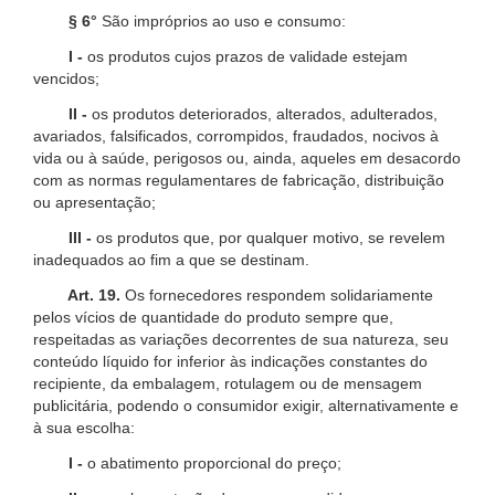
§ 6°
São impróprios ao uso e consumo:
I -
os produtos cujos prazos de validade estejam
vencidos;
II -
os produtos deteriorados, alterados, adulterados,
avariados, falsificados, corrompidos, fraudados, nocivos à
vida ou à saúde, perigosos ou, ainda, aqueles em desacordo
com as normas regulamentares de fabricação, distribuição
ou apresentação;
III -
os produtos que, por qualquer motivo, se revelem
inadequados ao fim a que se destinam.
Art. 19.
Os fornecedores respondem solidariamente
pelos vícios de quantidade do produto sempre que,
respeitadas as variações decorrentes de sua natureza, seu
conteúdo líquido for inferior às indicações constantes do
recipiente, da embalagem, rotulagem ou de mensagem
publicitária, podendo o consumidor exigir, alternativamente e
à sua escolha:
I -
o abatimento proporcional do preço;