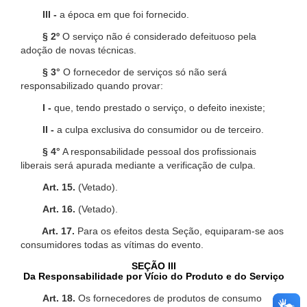
III -
a época em que foi fornecido.
§ 2º
O serviço não é considerado defeituoso pela
adoção de novas técnicas.
§ 3°
O fornecedor de serviços só não será
responsabilizado quando provar:
I -
que, tendo prestado o serviço, o defeito inexiste;
II -
a culpa exclusiva do consumidor ou de terceiro.
§ 4°
A responsabilidade pessoal dos profissionais
liberais será apurada mediante a verificação de culpa.
Art. 15.
(Vetado).
Art. 16.
(Vetado).
Art. 17.
Para os efeitos desta Seção, equiparam-se aos
consumidores todas as vítimas do evento.
SEÇÃO III
Da Responsabilidade por Vício do Produto e do Serviço
Art. 18.
Os fornecedores de produtos de consumo