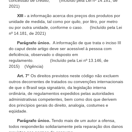
concessão de crédito; (Incluído pela Lei nº 14.181, de
2021)
XIII -
a informação acerca dos preços dos produtos por
unidade de medida, tal como por quilo, por litro, por metro
ou por outra unidade, conforme o caso. (Incluído pela Lei
nº 14.181, de 2021)
Parágrafo único.
A informação de que trata o inciso III
do caput deste artigo deve ser acessível à pessoa com
deficiência, observado o disposto em
regulamento. (Incluído pela Lei nº 13.146, de
2015) (Vigência)
Art. 7°
Os direitos previstos neste código não excluem
outros decorrentes de tratados ou convenções internacionais
de que o Brasil seja signatário, da legislação interna
ordinária, de regulamentos expedidos pelas autoridades
administrativas competentes, bem como dos que derivem
dos princípios gerais do direito, analogia, costumes e
eqüidade.
Parágrafo único.
Tendo mais de um autor a ofensa,
todos responderão solidariamente pela reparação dos danos