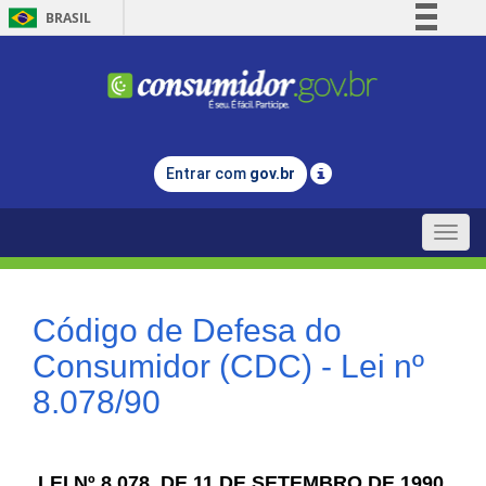
BRASIL
Simplifique!
Comunica BR
Participe
Acesso à informação
Entrar com
gov.br
Legislação
Canais
Toggle
naviga
Código de Defesa do
Consumidor (CDC) - Lei nº
8.078/90
LEI Nº 8.078, DE 11 DE SETEMBRO DE 1990.