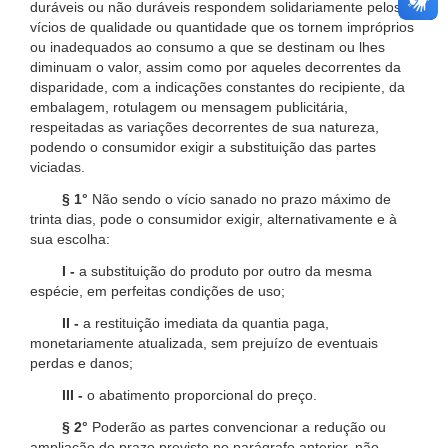
duráveis ou não duráveis respondem solidariamente pelos
vícios de qualidade ou quantidade que os tornem impróprios
ou inadequados ao consumo a que se destinam ou lhes
diminuam o valor, assim como por aqueles decorrentes da
disparidade, com a indicações constantes do recipiente, da
embalagem, rotulagem ou mensagem publicitária,
respeitadas as variações decorrentes de sua natureza,
podendo o consumidor exigir a substituição das partes
viciadas.
§ 1°
Não sendo o vício sanado no prazo máximo de
trinta dias, pode o consumidor exigir, alternativamente e à
sua escolha:
I -
a substituição do produto por outro da mesma
espécie, em perfeitas condições de uso;
II -
a restituição imediata da quantia paga,
monetariamente atualizada, sem prejuízo de eventuais
perdas e danos;
III -
o abatimento proporcional do preço.
§ 2°
Poderão as partes convencionar a redução ou
ampliação do prazo previsto no parágrafo anterior, não