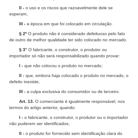
II -
o uso e os riscos que razoavelmente dele se
esperam;
III -
a época em que foi colocado em circulação.
§ 2º
O produto não é considerado defeituoso pelo fato
de outro de melhor qualidade ter sido colocado no mercado.
§ 3°
O fabricante, o construtor, o produtor ou
importador só não será responsabilizado quando provar:
I -
que não colocou o produto no mercado;
II -
que, embora haja colocado o produto no mercado, o
defeito inexiste;
III -
a culpa exclusiva do consumidor ou de terceiro.
Art. 13.
O comerciante é igualmente responsável, nos
termos do artigo anterior, quando:
I -
o fabricante, o construtor, o produtor ou o importador
não puderem ser identificados;
II -
o produto for fornecido sem identificação clara do