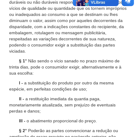
duráveis ou não duráveis respondem solidariamente pelos
vícios de qualidade ou quantidade que os tornem impróprios
ou inadequados ao consumo a que se destinam ou lhes
diminuam o valor, assim como por aqueles decorrentes da
disparidade, com a indicações constantes do recipiente, da
embalagem, rotulagem ou mensagem publicitária,
respeitadas as variações decorrentes de sua natureza,
podendo o consumidor exigir a substituição das partes
viciadas.
§ 1°
Não sendo o vício sanado no prazo máximo de
trinta dias, pode o consumidor exigir, alternativamente e à
sua escolha:
I -
a substituição do produto por outro da mesma
espécie, em perfeitas condições de uso;
II -
a restituição imediata da quantia paga,
monetariamente atualizada, sem prejuízo de eventuais
perdas e danos;
III -
o abatimento proporcional do preço.
§ 2°
Poderão as partes convencionar a redução ou
ampliação do prazo previsto no parágrafo anterior, não