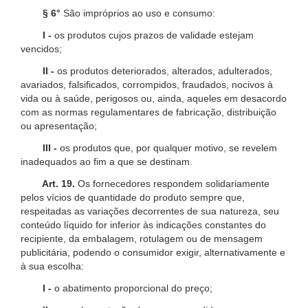
§ 6°
São impróprios ao uso e consumo:
I -
os produtos cujos prazos de validade estejam
vencidos;
II -
os produtos deteriorados, alterados, adulterados,
avariados, falsificados, corrompidos, fraudados, nocivos à
vida ou à saúde, perigosos ou, ainda, aqueles em desacordo
com as normas regulamentares de fabricação, distribuição
ou apresentação;
III -
os produtos que, por qualquer motivo, se revelem
inadequados ao fim a que se destinam.
Art. 19.
Os fornecedores respondem solidariamente
pelos vícios de quantidade do produto sempre que,
respeitadas as variações decorrentes de sua natureza, seu
conteúdo líquido for inferior às indicações constantes do
recipiente, da embalagem, rotulagem ou de mensagem
publicitária, podendo o consumidor exigir, alternativamente e
à sua escolha:
I -
o abatimento proporcional do preço;