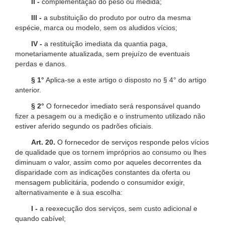
II -
complementação do peso ou medida;
III -
a substituição do produto por outro da mesma
espécie, marca ou modelo, sem os aludidos vícios;
IV -
a restituição imediata da quantia paga,
monetariamente atualizada, sem prejuízo de eventuais
perdas e danos.
§ 1°
Aplica-se a este artigo o disposto no § 4° do artigo
anterior.
§ 2°
O fornecedor imediato será responsável quando
fizer a pesagem ou a medição e o instrumento utilizado não
estiver aferido segundo os padrões oficiais.
Art. 20.
O fornecedor de serviços responde pelos vícios
de qualidade que os tornem impróprios ao consumo ou lhes
diminuam o valor, assim como por aqueles decorrentes da
disparidade com as indicações constantes da oferta ou
mensagem publicitária, podendo o consumidor exigir,
alternativamente e à sua escolha:
I -
a reexecução dos serviços, sem custo adicional e
quando cabível;