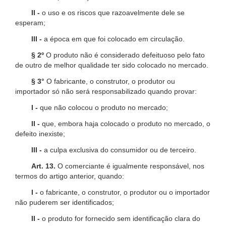
II -
o uso e os riscos que razoavelmente dele se
esperam;
III -
a época em que foi colocado em circulação.
§ 2º
O produto não é considerado defeituoso pelo fato
de outro de melhor qualidade ter sido colocado no mercado.
§ 3°
O fabricante, o construtor, o produtor ou
importador só não será responsabilizado quando provar:
I -
que não colocou o produto no mercado;
II -
que, embora haja colocado o produto no mercado, o
defeito inexiste;
III -
a culpa exclusiva do consumidor ou de terceiro.
Art. 13.
O comerciante é igualmente responsável, nos
termos do artigo anterior, quando:
I -
o fabricante, o construtor, o produtor ou o importador
não puderem ser identificados;
II -
o produto for fornecido sem identificação clara do