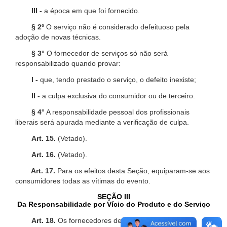
III -
a época em que foi fornecido.
§ 2º
O serviço não é considerado defeituoso pela
adoção de novas técnicas.
§ 3°
O fornecedor de serviços só não será
responsabilizado quando provar:
I -
que, tendo prestado o serviço, o defeito inexiste;
II -
a culpa exclusiva do consumidor ou de terceiro.
§ 4°
A responsabilidade pessoal dos profissionais
liberais será apurada mediante a verificação de culpa.
Art. 15.
(Vetado).
Art. 16.
(Vetado).
Art. 17.
Para os efeitos desta Seção, equiparam-se aos
consumidores todas as vítimas do evento.
SEÇÃO III
Da Responsabilidade por Vício do Produto e do Serviço
Art. 18.
Os fornecedores de produtos de consumo