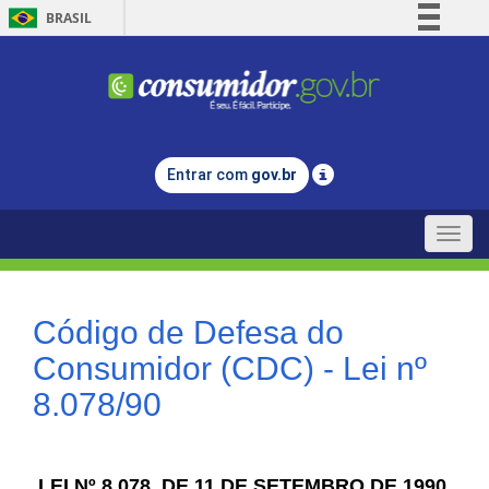
BRASIL
Simplifique!
Comunica BR
Participe
Acesso à informação
Entrar com
gov.br
Legislação
Canais
Toggle
naviga
Código de Defesa do
Consumidor (CDC) - Lei nº
8.078/90
LEI Nº 8.078, DE 11 DE SETEMBRO DE 1990.