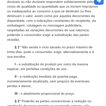
duráveis ou não duráveis respondem solidariamente pelos
vícios de qualidade ou quantidade que os tornem impróprios
ou inadequados ao consumo a que se destinam ou lhes
diminuam o valor, assim como por aqueles decorrentes da
disparidade, com a indicações constantes do recipiente, da
embalagem, rotulagem ou mensagem publicitária,
respeitadas as variações decorrentes de sua natureza,
podendo o consumidor exigir a substituição das partes
viciadas.
§ 1°
Não sendo o vício sanado no prazo máximo de
trinta dias, pode o consumidor exigir, alternativamente e à
sua escolha:
I -
a substituição do produto por outro da mesma
espécie, em perfeitas condições de uso;
II -
a restituição imediata da quantia paga,
monetariamente atualizada, sem prejuízo de eventuais
perdas e danos;
III -
o abatimento proporcional do preço.
§ 2°
Poderão as partes convencionar a redução ou
ampliação do prazo previsto no parágrafo anterior, não