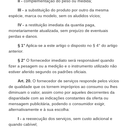
II -
complementação do peso ou medida;
III -
a substituição do produto por outro da mesma
espécie, marca ou modelo, sem os aludidos vícios;
IV -
a restituição imediata da quantia paga,
monetariamente atualizada, sem prejuízo de eventuais
perdas e danos.
§ 1°
Aplica-se a este artigo o disposto no § 4° do artigo
anterior.
§ 2°
O fornecedor imediato será responsável quando
fizer a pesagem ou a medição e o instrumento utilizado não
estiver aferido segundo os padrões oficiais.
Art. 20.
O fornecedor de serviços responde pelos vícios
de qualidade que os tornem impróprios ao consumo ou lhes
diminuam o valor, assim como por aqueles decorrentes da
disparidade com as indicações constantes da oferta ou
mensagem publicitária, podendo o consumidor exigir,
alternativamente e à sua escolha:
I -
a reexecução dos serviços, sem custo adicional e
quando cabível;