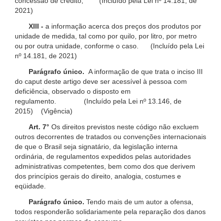
concessão de crédito; (Incluído pela Lei nº 14.181, de
2021)
XIII -
a informação acerca dos preços dos produtos por
unidade de medida, tal como por quilo, por litro, por metro
ou por outra unidade, conforme o caso. (Incluído pela Lei
nº 14.181, de 2021)
Parágrafo único.
A informação de que trata o inciso III
do caput deste artigo deve ser acessível à pessoa com
deficiência, observado o disposto em
regulamento. (Incluído pela Lei nº 13.146, de
2015) (Vigência)
Art. 7°
Os direitos previstos neste código não excluem
outros decorrentes de tratados ou convenções internacionais
de que o Brasil seja signatário, da legislação interna
ordinária, de regulamentos expedidos pelas autoridades
administrativas competentes, bem como dos que derivem
dos princípios gerais do direito, analogia, costumes e
eqüidade.
Parágrafo único.
Tendo mais de um autor a ofensa,
todos responderão solidariamente pela reparação dos danos