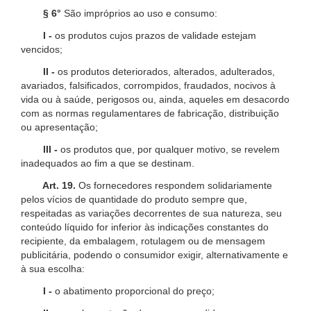
§ 6°
São impróprios ao uso e consumo:
I -
os produtos cujos prazos de validade estejam
vencidos;
II -
os produtos deteriorados, alterados, adulterados,
avariados, falsificados, corrompidos, fraudados, nocivos à
vida ou à saúde, perigosos ou, ainda, aqueles em desacordo
com as normas regulamentares de fabricação, distribuição
ou apresentação;
III -
os produtos que, por qualquer motivo, se revelem
inadequados ao fim a que se destinam.
Art. 19.
Os fornecedores respondem solidariamente
pelos vícios de quantidade do produto sempre que,
respeitadas as variações decorrentes de sua natureza, seu
conteúdo líquido for inferior às indicações constantes do
recipiente, da embalagem, rotulagem ou de mensagem
publicitária, podendo o consumidor exigir, alternativamente e
à sua escolha:
I -
o abatimento proporcional do preço;