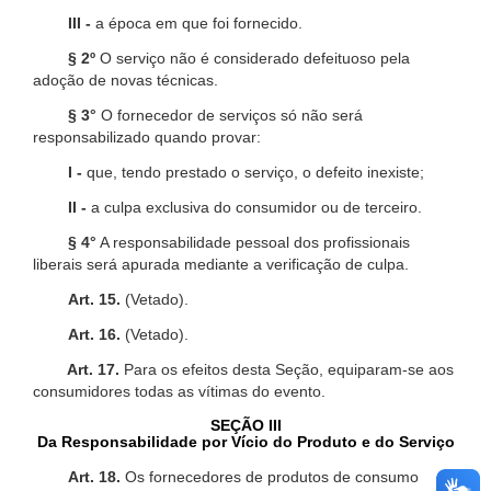
III -
a época em que foi fornecido.
§ 2º
O serviço não é considerado defeituoso pela
adoção de novas técnicas.
§ 3°
O fornecedor de serviços só não será
responsabilizado quando provar:
I -
que, tendo prestado o serviço, o defeito inexiste;
II -
a culpa exclusiva do consumidor ou de terceiro.
§ 4°
A responsabilidade pessoal dos profissionais
liberais será apurada mediante a verificação de culpa.
Art. 15.
(Vetado).
Art. 16.
(Vetado).
Art. 17.
Para os efeitos desta Seção, equiparam-se aos
consumidores todas as vítimas do evento.
SEÇÃO III
Da Responsabilidade por Vício do Produto e do Serviço
Art. 18.
Os fornecedores de produtos de consumo