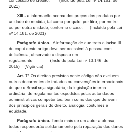
concessão de crédito; (Incluído pela Lei nº 14.181, de
2021)
XIII -
a informação acerca dos preços dos produtos por
unidade de medida, tal como por quilo, por litro, por metro
ou por outra unidade, conforme o caso. (Incluído pela Lei
nº 14.181, de 2021)
Parágrafo único.
A informação de que trata o inciso III
do caput deste artigo deve ser acessível à pessoa com
deficiência, observado o disposto em
regulamento. (Incluído pela Lei nº 13.146, de
2015) (Vigência)
Art. 7°
Os direitos previstos neste código não excluem
outros decorrentes de tratados ou convenções internacionais
de que o Brasil seja signatário, da legislação interna
ordinária, de regulamentos expedidos pelas autoridades
administrativas competentes, bem como dos que derivem
dos princípios gerais do direito, analogia, costumes e
eqüidade.
Parágrafo único.
Tendo mais de um autor a ofensa,
todos responderão solidariamente pela reparação dos danos