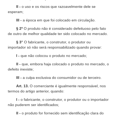
II -
o uso e os riscos que razoavelmente dele se
esperam;
III -
a época em que foi colocado em circulação.
§ 2º
O produto não é considerado defeituoso pelo fato
de outro de melhor qualidade ter sido colocado no mercado.
§ 3°
O fabricante, o construtor, o produtor ou
importador só não será responsabilizado quando provar:
I -
que não colocou o produto no mercado;
II -
que, embora haja colocado o produto no mercado, o
defeito inexiste;
III -
a culpa exclusiva do consumidor ou de terceiro.
Art. 13.
O comerciante é igualmente responsável, nos
termos do artigo anterior, quando:
I -
o fabricante, o construtor, o produtor ou o importador
não puderem ser identificados;
II -
o produto for fornecido sem identificação clara do