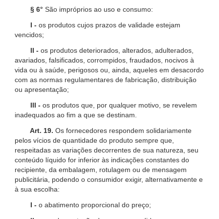
§ 6°
São impróprios ao uso e consumo:
I -
os produtos cujos prazos de validade estejam
vencidos;
II -
os produtos deteriorados, alterados, adulterados,
avariados, falsificados, corrompidos, fraudados, nocivos à
vida ou à saúde, perigosos ou, ainda, aqueles em desacordo
com as normas regulamentares de fabricação, distribuição
ou apresentação;
III -
os produtos que, por qualquer motivo, se revelem
inadequados ao fim a que se destinam.
Art. 19.
Os fornecedores respondem solidariamente
pelos vícios de quantidade do produto sempre que,
respeitadas as variações decorrentes de sua natureza, seu
conteúdo líquido for inferior às indicações constantes do
recipiente, da embalagem, rotulagem ou de mensagem
publicitária, podendo o consumidor exigir, alternativamente e
à sua escolha:
I -
o abatimento proporcional do preço;