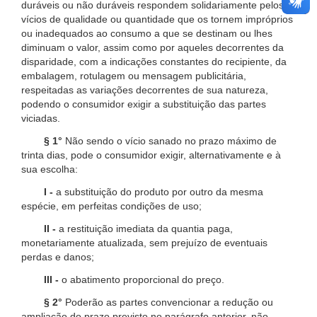
duráveis ou não duráveis respondem solidariamente pelos
vícios de qualidade ou quantidade que os tornem impróprios
ou inadequados ao consumo a que se destinam ou lhes
diminuam o valor, assim como por aqueles decorrentes da
disparidade, com a indicações constantes do recipiente, da
embalagem, rotulagem ou mensagem publicitária,
respeitadas as variações decorrentes de sua natureza,
podendo o consumidor exigir a substituição das partes
viciadas.
§ 1°
Não sendo o vício sanado no prazo máximo de
trinta dias, pode o consumidor exigir, alternativamente e à
sua escolha:
I -
a substituição do produto por outro da mesma
espécie, em perfeitas condições de uso;
II -
a restituição imediata da quantia paga,
monetariamente atualizada, sem prejuízo de eventuais
perdas e danos;
III -
o abatimento proporcional do preço.
§ 2°
Poderão as partes convencionar a redução ou
ampliação do prazo previsto no parágrafo anterior, não