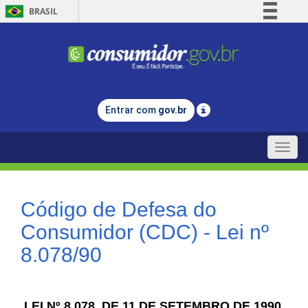
BRASIL
Simplifique!
Comunica BR
Participe
Acesso à informação
Entrar com
gov.br
Legislação
Canais
Toggle
naviga
Código de Defesa do
Consumidor (CDC) - Lei nº
8.078/90
LEI Nº 8.078, DE 11 DE SETEMBRO DE 1990.