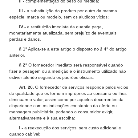
II -
complementação do peso ou medida;
III -
a substituição do produto por outro da mesma
espécie, marca ou modelo, sem os aludidos vícios;
IV -
a restituição imediata da quantia paga,
monetariamente atualizada, sem prejuízo de eventuais
perdas e danos.
§ 1°
Aplica-se a este artigo o disposto no § 4° do artigo
anterior.
§ 2°
O fornecedor imediato será responsável quando
fizer a pesagem ou a medição e o instrumento utilizado não
estiver aferido segundo os padrões oficiais.
Art. 20.
O fornecedor de serviços responde pelos vícios
de qualidade que os tornem impróprios ao consumo ou lhes
diminuam o valor, assim como por aqueles decorrentes da
disparidade com as indicações constantes da oferta ou
mensagem publicitária, podendo o consumidor exigir,
alternativamente e à sua escolha:
I -
a reexecução dos serviços, sem custo adicional e
quando cabível;