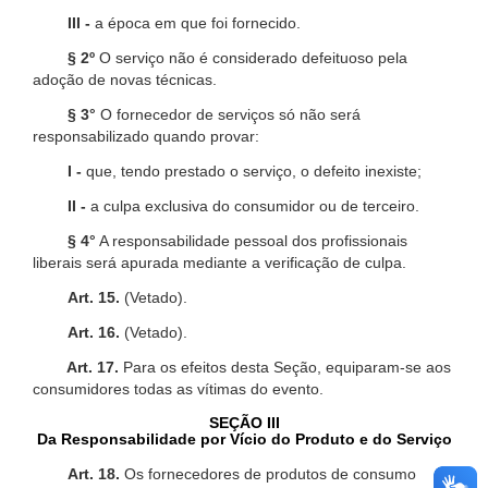
III -
a época em que foi fornecido.
§ 2º
O serviço não é considerado defeituoso pela
adoção de novas técnicas.
§ 3°
O fornecedor de serviços só não será
responsabilizado quando provar:
I -
que, tendo prestado o serviço, o defeito inexiste;
II -
a culpa exclusiva do consumidor ou de terceiro.
§ 4°
A responsabilidade pessoal dos profissionais
liberais será apurada mediante a verificação de culpa.
Art. 15.
(Vetado).
Art. 16.
(Vetado).
Art. 17.
Para os efeitos desta Seção, equiparam-se aos
consumidores todas as vítimas do evento.
SEÇÃO III
Da Responsabilidade por Vício do Produto e do Serviço
Art. 18.
Os fornecedores de produtos de consumo