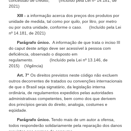
concessão de crédito; (Incluído pela Lei nº 14.181, de
2021)
XIII -
a informação acerca dos preços dos produtos por
unidade de medida, tal como por quilo, por litro, por metro
ou por outra unidade, conforme o caso. (Incluído pela Lei
nº 14.181, de 2021)
Parágrafo único.
A informação de que trata o inciso III
do caput deste artigo deve ser acessível à pessoa com
deficiência, observado o disposto em
regulamento. (Incluído pela Lei nº 13.146, de
2015) (Vigência)
Art. 7°
Os direitos previstos neste código não excluem
outros decorrentes de tratados ou convenções internacionais
de que o Brasil seja signatário, da legislação interna
ordinária, de regulamentos expedidos pelas autoridades
administrativas competentes, bem como dos que derivem
dos princípios gerais do direito, analogia, costumes e
eqüidade.
Parágrafo único.
Tendo mais de um autor a ofensa,
todos responderão solidariamente pela reparação dos danos