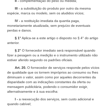
II -
complementação do peso ou medida;
III -
a substituição do produto por outro da mesma
espécie, marca ou modelo, sem os aludidos vícios;
IV -
a restituição imediata da quantia paga,
monetariamente atualizada, sem prejuízo de eventuais
perdas e danos.
§ 1°
Aplica-se a este artigo o disposto no § 4° do artigo
anterior.
§ 2°
O fornecedor imediato será responsável quando
fizer a pesagem ou a medição e o instrumento utilizado não
estiver aferido segundo os padrões oficiais.
Art. 20.
O fornecedor de serviços responde pelos vícios
de qualidade que os tornem impróprios ao consumo ou lhes
diminuam o valor, assim como por aqueles decorrentes da
disparidade com as indicações constantes da oferta ou
mensagem publicitária, podendo o consumidor exigir,
alternativamente e à sua escolha:
I -
a reexecução dos serviços, sem custo adicional e
quando cabível;