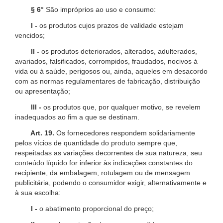
§ 6°
São impróprios ao uso e consumo:
I -
os produtos cujos prazos de validade estejam
vencidos;
II -
os produtos deteriorados, alterados, adulterados,
avariados, falsificados, corrompidos, fraudados, nocivos à
vida ou à saúde, perigosos ou, ainda, aqueles em desacordo
com as normas regulamentares de fabricação, distribuição
ou apresentação;
III -
os produtos que, por qualquer motivo, se revelem
inadequados ao fim a que se destinam.
Art. 19.
Os fornecedores respondem solidariamente
pelos vícios de quantidade do produto sempre que,
respeitadas as variações decorrentes de sua natureza, seu
conteúdo líquido for inferior às indicações constantes do
recipiente, da embalagem, rotulagem ou de mensagem
publicitária, podendo o consumidor exigir, alternativamente e
à sua escolha:
I -
o abatimento proporcional do preço;