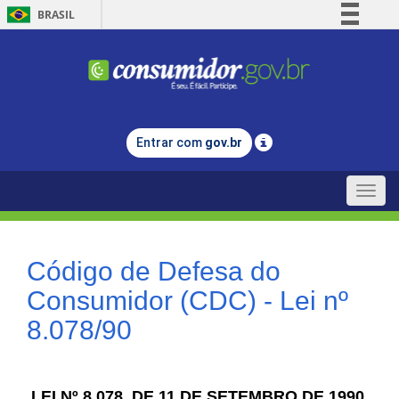
BRASIL
Simplifique!
Comunica BR
Participe
Acesso à informação
Entrar com
gov.br
Legislação
Canais
Toggle
naviga
Código de Defesa do
Consumidor (CDC) - Lei nº
8.078/90
LEI Nº 8.078, DE 11 DE SETEMBRO DE 1990.