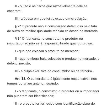
II -
o uso e os riscos que razoavelmente dele se
esperam;
III -
a época em que foi colocado em circulação.
§ 2º
O produto não é considerado defeituoso pelo fato
de outro de melhor qualidade ter sido colocado no mercado.
§ 3°
O fabricante, o construtor, o produtor ou
importador só não será responsabilizado quando provar:
I -
que não colocou o produto no mercado;
II -
que, embora haja colocado o produto no mercado, o
defeito inexiste;
III -
a culpa exclusiva do consumidor ou de terceiro.
Art. 13.
O comerciante é igualmente responsável, nos
termos do artigo anterior, quando:
I -
o fabricante, o construtor, o produtor ou o importador
não puderem ser identificados;
II -
o produto for fornecido sem identificação clara do