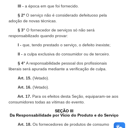
III -
a época em que foi fornecido.
§ 2º
O serviço não é considerado defeituoso pela
adoção de novas técnicas.
§ 3°
O fornecedor de serviços só não será
responsabilizado quando provar:
I -
que, tendo prestado o serviço, o defeito inexiste;
II -
a culpa exclusiva do consumidor ou de terceiro.
§ 4°
A responsabilidade pessoal dos profissionais
liberais será apurada mediante a verificação de culpa.
Art. 15.
(Vetado).
Art. 16.
(Vetado).
Art. 17.
Para os efeitos desta Seção, equiparam-se aos
consumidores todas as vítimas do evento.
SEÇÃO III
Da Responsabilidade por Vício do Produto e do Serviço
Art. 18.
Os fornecedores de produtos de consumo