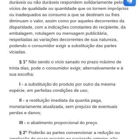
duráveis ou não duráveis respondem solidariamente pelos
vícios de qualidade ou quantidade que os tornem impróprios
ou inadequados ao consumo a que se destinam ou lhes
diminuam o valor, assim como por aqueles decorrentes da
disparidade, com a indicações constantes do recipiente, da
embalagem, rotulagem ou mensagem publicitária,
respeitadas as variações decorrentes de sua natureza,
podendo o consumidor exigir a substituição das partes
viciadas.
§ 1°
Não sendo o vício sanado no prazo máximo de
trinta dias, pode o consumidor exigir, alternativamente e à
sua escolha:
I -
a substituição do produto por outro da mesma
espécie, em perfeitas condições de uso;
II -
a restituição imediata da quantia paga,
monetariamente atualizada, sem prejuízo de eventuais
perdas e danos;
III -
o abatimento proporcional do preço.
§ 2°
Poderão as partes convencionar a redução ou
ampliação do prazo previsto no parágrafo anterior, não