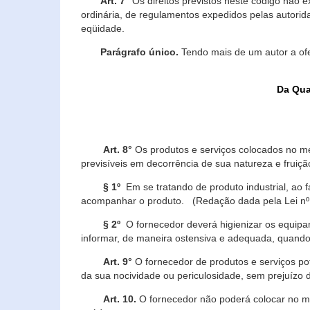
Art. 7°
Os direitos previstos neste código não e
ordinária, de regulamentos expedidos pelas autorid
eqüidade.
Parágrafo único.
Tendo mais de um autor a of
Da Qua
Art. 8°
Os produtos e serviços colocados no m
previsíveis em decorrência de sua natureza e fruiç
§ 1º
Em se tratando de produto industrial, ao 
acompanhar o produto. (Redação dada pela Lei nº
§ 2º
O fornecedor deverá higienizar os equipam
informar, de maneira ostensiva e adequada, quando 
Art. 9°
O fornecedor de produtos e serviços po
da sua nocividade ou periculosidade, sem prejuízo
Art. 10.
O fornecedor não poderá colocar no me