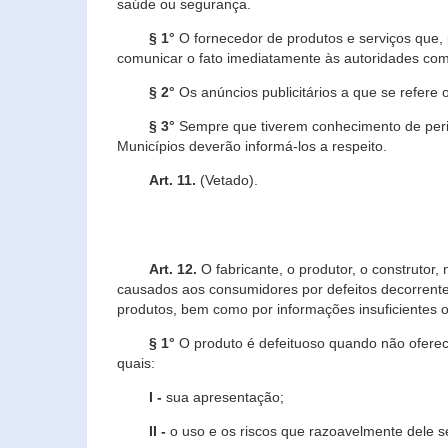
saúde ou segurança.
§ 1°
O fornecedor de produtos e serviços que,
comunicar o fato imediatamente às autoridades com
§ 2°
Os anúncios publicitários a que se refere 
§ 3°
Sempre que tiverem conhecimento de peric
Municípios deverão informá-los a respeito.
Art. 11.
(Vetado).
Art. 12.
O fabricante, o produtor, o construtor
causados aos consumidores por defeitos decorrente
produtos, bem como por informações insuficientes o
§ 1°
O produto é defeituoso quando não oferece
quais:
I -
sua apresentação;
II -
o uso e os riscos que razoavelmente dele 