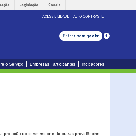
mação
Legislação
Canais
ACESSIBILIDADE
ALTO CONTRASTE
Entrar com
gov.br
re o Serviço
Empresas Participantes
Indicadores
0
a proteção do consumidor e dá outras providências.