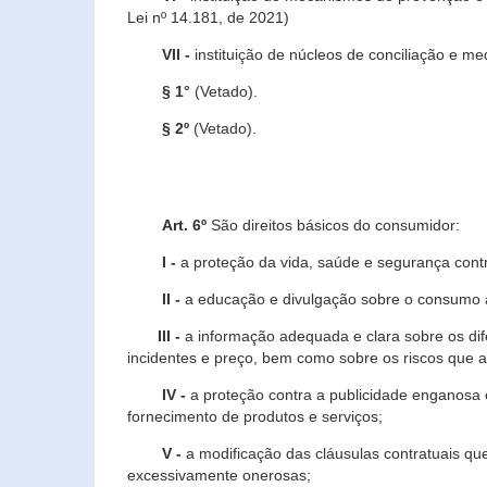
Lei nº 14.181, de 2021)
VII -
instituição de núcleos de conciliação e m
§ 1°
(Vetado).
§ 2º
(Vetado).
Art. 6º
São direitos básicos do consumidor:
I -
a proteção da vida, saúde e segurança contr
II -
a educação e divulgação sobre o consumo a
III -
a informação adequada e clara sobre os dife
incidentes e preço, bem como sobre os riscos q
IV -
a proteção contra a publicidade enganosa e
fornecimento de produtos e serviços;
V -
a modificação das cláusulas contratuais qu
excessivamente onerosas;