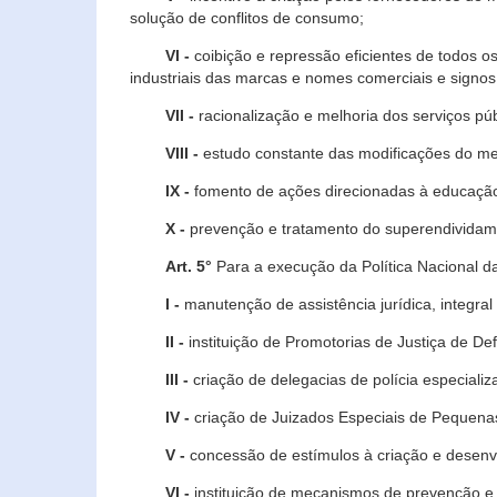
solução de conflitos de consumo;
VI -
coibição e repressão eficientes de todos o
industriais das marcas e nomes comerciais e signos
VII -
racionalização e melhoria dos serviços púb
VIII -
estudo constante das modificações do m
IX -
fomento de ações direcionadas à educação 
X -
prevenção e tratamento do superendividame
Art. 5°
Para a execução da Política Nacional d
I -
manutenção de assistência jurídica, integral
II -
instituição de Promotorias de Justiça de De
III -
criação de delegacias de polícia especial
IV -
criação de Juizados Especiais de Pequenas
V -
concessão de estímulos à criação e desen
VI -
instituição de mecanismos de prevenção e 