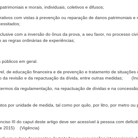
trimoniais e morais, individuais, coletivos e difusos;
rativos com vistas à prevenção ou reparação de danos patrimoniais e mo
cessitados;
nclusive com a inversão do ônus da prova, a seu favor, no processo civil,
 as regras ordinárias de experiências;
 públicos em geral.
ável, de educação financeira e de prevenção e tratamento de situaçõe
o da revisão e da repactuação da dívida, entre outras medidas; (Inc
 termos da regulamentação, na repactuação de dívidas e na concessão
os por unidade de medida, tal como por quilo, por litro, por metro o
nciso III do caput deste artigo deve ser acessível à pessoa com defic
e 2015) (Vigência)