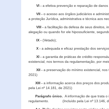
VI -
a efetiva prevenção e reparação de danos pa
VII -
o acesso aos órgãos judiciários e administ
a proteção Jurídica, administrativa e técnica aos ne
VIII -
a facilitação da defesa de seus direitos, i
alegação ou quando for ele hipossuficiente, segundo
IX -
(Vetado);
X -
a adequada e eficaz prestação dos serviços
XI -
a garantia de práticas de crédito respons
existencial, nos termos da regulamentação, por mei
XII -
a preservação do mínimo existencial, nos
2021)
XIII -
a informação acerca dos preços dos produt
pela Lei nº 14.181, de 2021)
Parágrafo único.
A informação de que trata o i
regulamento. (Incluído pela Lei nº 13.146, d