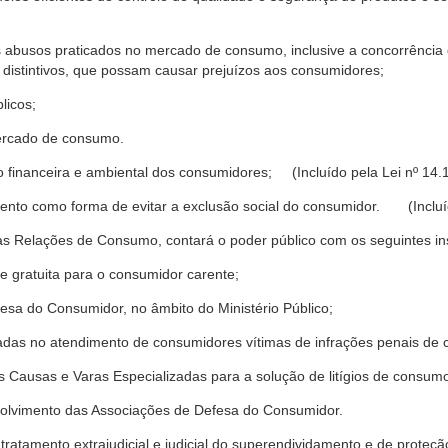
s abusos praticados no mercado de consumo, inclusive a concorrência de
 distintivos, que possam causar prejuízos aos consumidores;
licos;
ercado de consumo.
financeira e ambiental dos consumidores; (Incluído pela Lei nº 14.
nto como forma de evitar a exclusão social do consumidor. (Incluíd
as Relações de Consumo, contará o poder público com os seguintes ins
 e gratuita para o consumidor carente;
fesa do Consumidor, no âmbito do Ministério Público;
izadas no atendimento de consumidores vítimas de infrações penais de
 Causas e Varas Especializadas para a solução de litígios de consum
volvimento das Associações de Defesa do Consumidor.
tratamento extrajudicial e judicial do superendividamento e de prote