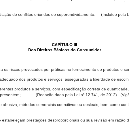
ediação de conflitos oriundos de superendividamento. (Incluído pela L
CAPÍTULO III
Dos Direitos Básicos do Consumidor
a os riscos provocados por práticas no fornecimento de produtos e se
dequado dos produtos e serviços, asseguradas a liberdade de escolha
rentes produtos e serviços, com especificação correta de quantidade, 
ue apresentem; (Redação dada pela Lei nº 12.741, de 2012) (Vigê
 abusiva, métodos comerciais coercitivos ou desleais, bem como contr
e estabeleçam prestações desproporcionais ou sua revisão em razão d