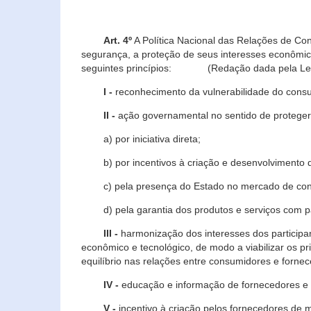
Art. 4º
A Política Nacional das Relações de Co
segurança, a proteção de seus interesses econômic
seguintes princípios: (Redação dada pela Lei n
I -
reconhecimento da vulnerabilidade do con
II -
ação governamental no sentido de proteger
a) por iniciativa direta;
b) por incentivos à criação e desenvolvimento de
c) pela presença do Estado no mercado de co
d) pela garantia dos produtos e serviços com pa
III -
harmonização dos interesses dos particip
econômico e tecnológico, de modo a viabilizar os p
equilíbrio nas relações entre consumidores e forne
IV -
educação e informação de fornecedores e 
V -
incentivo à criação pelos fornecedores de 