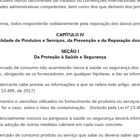
xcluem outros decorrentes de tratados ou convenções internacionais de 
ades administrativas competentes, bem como dos que derivem dos princ
ensa, todos responderão solidariamente pela reparação dos danos pr
CAPÍTULO IV
lidade de Produtos e Serviços, da Prevenção e da Reparação do
SEÇÃO I
Da Proteção à Saúde e Segurança
ercado de consumo não acarretarão riscos à saúde ou segurança dos 
ão, obrigando-se os fornecedores, em qualquer hipótese, a dar as inf
fabricante cabe prestar as informações a que se refere este artigo, a
 13.486, de 2017)
entos e utensílios utilizados no fornecimento de produtos ou serviços
for o caso, sobre o risco de contaminação. (Incluído pela Lei nº 13.4
tencialmente nocivos ou perigosos à saúde ou segurança deverá infor
 da adoção de outras medidas cabíveis em cada caso concreto.
rcado de consumo produto ou serviço que sabe ou deveria saber apres