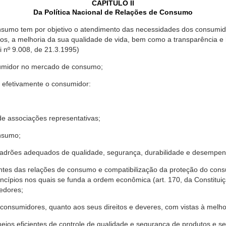
CAPÍTULO II
Da Política Nacional de Relações de Consumo
nsumo tem por objetivo o atendimento das necessidades dos consumido
os, a melhoria da sua qualidade de vida, bem como a transparência e
º 9.008, de 21.3.1995)
sumidor no mercado de consumo;
 efetivamente o consumidor:
 associações representativas;
nsumo;
drões adequados de qualidade, segurança, durabilidade e desempen
antes das relações de consumo e compatibilização da proteção do co
rincípios nos quais se funda a ordem econômica (art. 170, da Constitu
cedores;
consumidores, quanto aos seus direitos e deveres, com vistas à mel
meios eficientes de controle de qualidade e segurança de produtos e 