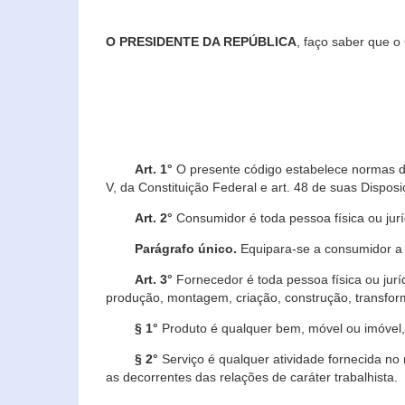
O PRESIDENTE DA REPÚBLICA
, faço saber que o
Art. 1°
O presente código estabelece normas de 
V, da Constituição Federal e art. 48 de suas Disposi
Art. 2°
Consumidor é toda pessoa física ou juríd
Parágrafo único.
Equipara-se a consumidor a c
Art. 3°
Fornecedor é toda pessoa física ou jurí
produção, montagem, criação, construção, transform
§ 1°
Produto é qualquer bem, móvel ou imóvel, 
§ 2°
Serviço é qualquer atividade fornecida no 
as decorrentes das relações de caráter trabalhista.