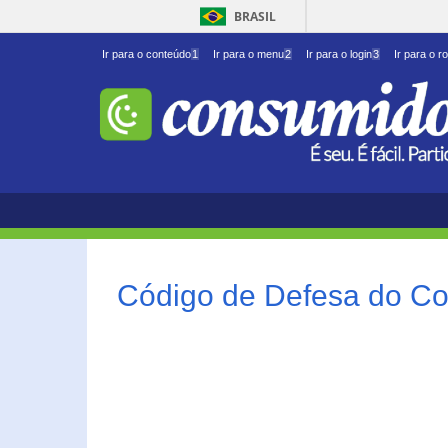
BRASIL
Ir para o conteúdo
1
Ir para o menu
2
Ir para o login
3
Ir para o r
Código de Defesa do Co