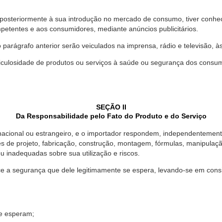
 posteriormente à sua introdução no mercado de consumo, tiver conhe
petentes e aos consumidores, mediante anúncios publicitários.
o parágrafo anterior serão veiculados na imprensa, rádio e televisão, 
ulosidade de produtos ou serviços à saúde ou segurança dos consumido
SEÇÃO II
Da Responsabilidade pelo Fato do Produto e do Serviço
, nacional ou estrangeiro, e o importador respondem, independentemen
s de projeto, fabricação, construção, montagem, fórmulas, manipula
u inadequadas sobre sua utilização e riscos.
 a segurança que dele legitimamente se espera, levando-se em consid
se esperam;