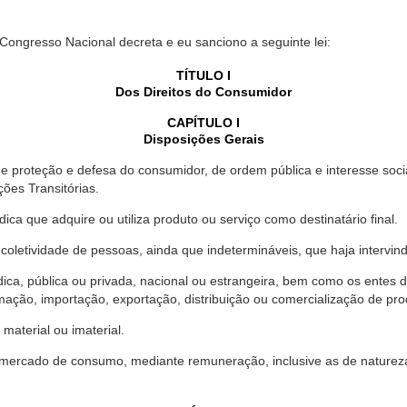
 Congresso Nacional decreta e eu sanciono a seguinte lei:
TÍTULO I
Dos Direitos do Consumidor
CAPÍTULO I
Disposições Gerais
proteção e defesa do consumidor, de ordem pública e interesse social,
ções Transitórias.
ica que adquire ou utiliza produto ou serviço como destinatário final.
oletividade de pessoas, ainda que indetermináveis, que haja intervi
dica, pública ou privada, nacional ou estrangeira, bem como os entes
ação, importação, exportação, distribuição ou comercialização de pro
material ou imaterial.
mercado de consumo, mediante remuneração, inclusive as de natureza ba