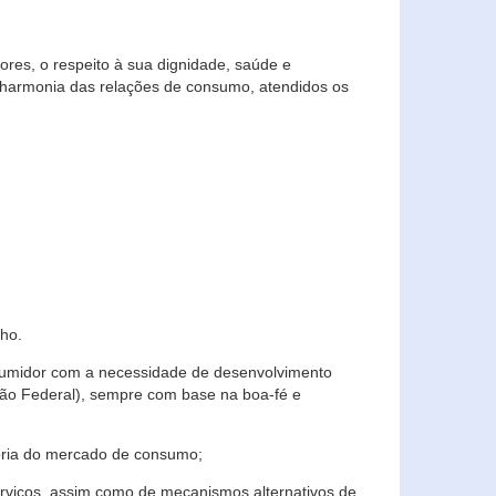
res, o respeito à sua dignidade, saúde e
 harmonia das relações de consumo, atendidos os
ho.
nsumidor com a necessidade de desenvolvimento
ição Federal), sempre com base na boa-fé e
horia do mercado de consumo;
serviços, assim como de mecanismos alternativos de