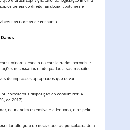
que o Brasil seja signatário, da legislação interna
ípios gerais do direito, analogia, costumes e
evistos nas normas de consumo.
s Danos
consumidores, exceto os considerados normais e
ormações necessárias e adequadas a seu respeito.
través de impressos apropriados que devam
, ou colocados à disposição do consumidor, e
86, de 2017)
mar, de maneira ostensiva e adequada, a respeito
entar alto grau de nocividade ou periculosidade à