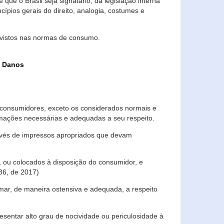
que o Brasil seja signatário, da legislação interna
ípios gerais do direito, analogia, costumes e
evistos nas normas de consumo.
s Danos
consumidores, exceto os considerados normais e
ormações necessárias e adequadas a seu respeito.
través de impressos apropriados que devam
, ou colocados à disposição do consumidor, e
86, de 2017)
mar, de maneira ostensiva e adequada, a respeito
entar alto grau de nocividade ou periculosidade à