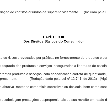
ediação de conflitos oriundos de superendividamento. (Incluído pela L
CAPÍTULO III
Dos Direitos Básicos do Consumidor
a os riscos provocados por práticas no fornecimento de produtos e se
dequado dos produtos e serviços, asseguradas a liberdade de escolha
rentes produtos e serviços, com especificação correta de quantidade, 
ue apresentem; (Redação dada pela Lei nº 12.741, de 2012) (Vigê
 abusiva, métodos comerciais coercitivos ou desleais, bem como contr
e estabeleçam prestações desproporcionais ou sua revisão em razão d