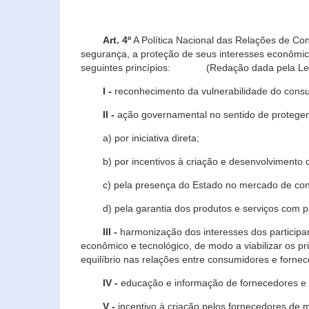
Art. 4º
A Política Nacional das Relações de Co
segurança, a proteção de seus interesses econômic
seguintes princípios: (Redação dada pela Lei n
I -
reconhecimento da vulnerabilidade do con
II -
ação governamental no sentido de proteger
a) por iniciativa direta;
b) por incentivos à criação e desenvolvimento de
c) pela presença do Estado no mercado de co
d) pela garantia dos produtos e serviços com pa
III -
harmonização dos interesses dos particip
econômico e tecnológico, de modo a viabilizar os p
equilíbrio nas relações entre consumidores e forne
IV -
educação e informação de fornecedores e 
V -
incentivo à criação pelos fornecedores de 