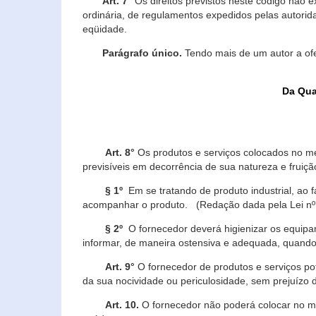
Art. 7°
Os direitos previstos neste código não e
ordinária, de regulamentos expedidos pelas autorid
eqüidade.
Parágrafo único.
Tendo mais de um autor a of
Da Qua
Art. 8°
Os produtos e serviços colocados no m
previsíveis em decorrência de sua natureza e fruiç
§ 1º
Em se tratando de produto industrial, ao 
acompanhar o produto. (Redação dada pela Lei nº
§ 2º
O fornecedor deverá higienizar os equipam
informar, de maneira ostensiva e adequada, quando 
Art. 9°
O fornecedor de produtos e serviços po
da sua nocividade ou periculosidade, sem prejuízo
Art. 10.
O fornecedor não poderá colocar no me