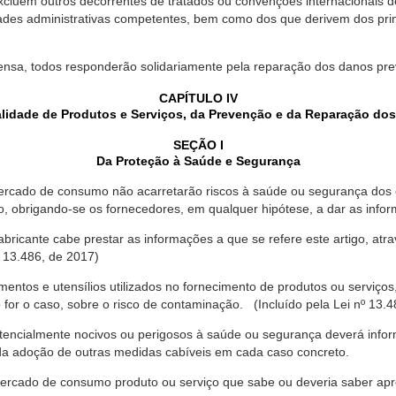
xcluem outros decorrentes de tratados ou convenções internacionais de 
ades administrativas competentes, bem como dos que derivem dos princ
ensa, todos responderão solidariamente pela reparação dos danos pr
CAPÍTULO IV
lidade de Produtos e Serviços, da Prevenção e da Reparação do
SEÇÃO I
Da Proteção à Saúde e Segurança
ercado de consumo não acarretarão riscos à saúde ou segurança dos 
ão, obrigando-se os fornecedores, em qualquer hipótese, a dar as inf
fabricante cabe prestar as informações a que se refere este artigo, a
 13.486, de 2017)
entos e utensílios utilizados no fornecimento de produtos ou serviços
for o caso, sobre o risco de contaminação. (Incluído pela Lei nº 13.4
tencialmente nocivos ou perigosos à saúde ou segurança deverá infor
 da adoção de outras medidas cabíveis em cada caso concreto.
rcado de consumo produto ou serviço que sabe ou deveria saber apres