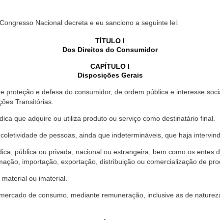
 Congresso Nacional decreta e eu sanciono a seguinte lei:
TÍTULO I
Dos Direitos do Consumidor
CAPÍTULO I
Disposições Gerais
proteção e defesa do consumidor, de ordem pública e interesse social,
ções Transitórias.
ica que adquire ou utiliza produto ou serviço como destinatário final.
oletividade de pessoas, ainda que indetermináveis, que haja intervi
dica, pública ou privada, nacional ou estrangeira, bem como os entes
ação, importação, exportação, distribuição ou comercialização de pro
material ou imaterial.
mercado de consumo, mediante remuneração, inclusive as de natureza ba