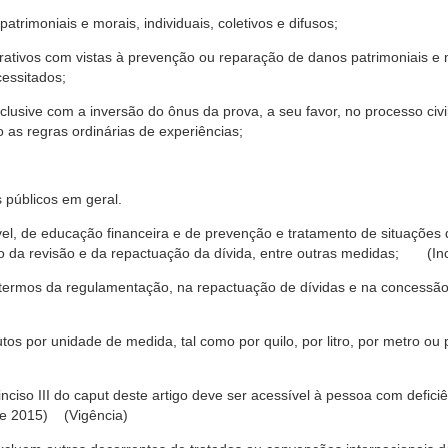
trimoniais e morais, individuais, coletivos e difusos;
rativos com vistas à prevenção ou reparação de danos patrimoniais e mo
cessitados;
nclusive com a inversão do ônus da prova, a seu favor, no processo civil,
 as regras ordinárias de experiências;
 públicos em geral.
ável, de educação financeira e de prevenção e tratamento de situaçõe
o da revisão e da repactuação da dívida, entre outras medidas; (Inc
 termos da regulamentação, na repactuação de dívidas e na concessão
os por unidade de medida, tal como por quilo, por litro, por metro o
nciso III do caput deste artigo deve ser acessível à pessoa com defic
e 2015) (Vigência)