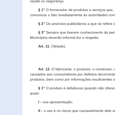
saúde ou segurança.
§ 1°
O fornecedor de produtos e serviços que,
comunicar o fato imediatamente às autoridades com
§ 2°
Os anúncios publicitários a que se refere 
§ 3°
Sempre que tiverem conhecimento de peric
Municípios deverão informá-los a respeito.
Art. 11.
(Vetado).
Art. 12.
O fabricante, o produtor, o construtor
causados aos consumidores por defeitos decorrente
produtos, bem como por informações insuficientes o
§ 1°
O produto é defeituoso quando não oferece
quais:
I -
sua apresentação;
II -
o uso e os riscos que razoavelmente dele 