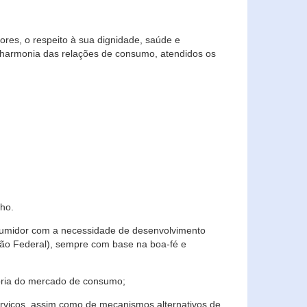
res, o respeito à sua dignidade, saúde e
 harmonia das relações de consumo, atendidos os
ho.
nsumidor com a necessidade de desenvolvimento
ição Federal), sempre com base na boa-fé e
horia do mercado de consumo;
serviços, assim como de mecanismos alternativos de