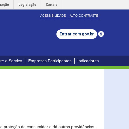
mação
Legislação
Canais
ACESSIBILIDADE
ALTO CONTRASTE
Entrar com
gov.br
re o Serviço
Empresas Participantes
Indicadores
0
a proteção do consumidor e dá outras providências.