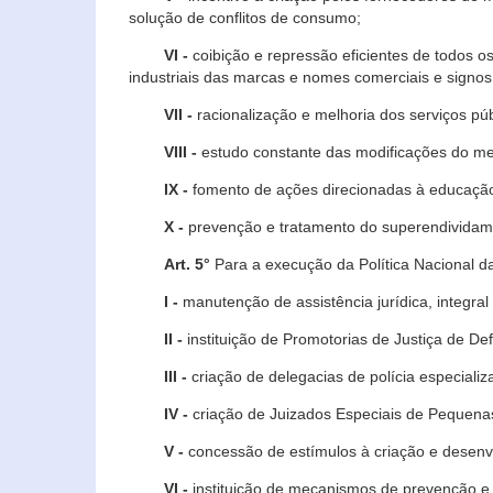
solução de conflitos de consumo;
VI -
coibição e repressão eficientes de todos o
industriais das marcas e nomes comerciais e signos
VII -
racionalização e melhoria dos serviços púb
VIII -
estudo constante das modificações do m
IX -
fomento de ações direcionadas à educação 
X -
prevenção e tratamento do superendividame
Art. 5°
Para a execução da Política Nacional d
I -
manutenção de assistência jurídica, integral
II -
instituição de Promotorias de Justiça de De
III -
criação de delegacias de polícia especial
IV -
criação de Juizados Especiais de Pequenas
V -
concessão de estímulos à criação e desen
VI -
instituição de mecanismos de prevenção e 