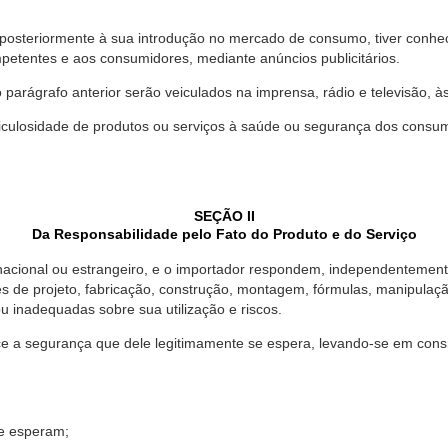
 posteriormente à sua introdução no mercado de consumo, tiver conhe
petentes e aos consumidores, mediante anúncios publicitários.
o parágrafo anterior serão veiculados na imprensa, rádio e televisão, 
ulosidade de produtos ou serviços à saúde ou segurança dos consumido
SEÇÃO II
Da Responsabilidade pelo Fato do Produto e do Serviço
, nacional ou estrangeiro, e o importador respondem, independentemen
s de projeto, fabricação, construção, montagem, fórmulas, manipula
u inadequadas sobre sua utilização e riscos.
 a segurança que dele legitimamente se espera, levando-se em consid
se esperam;