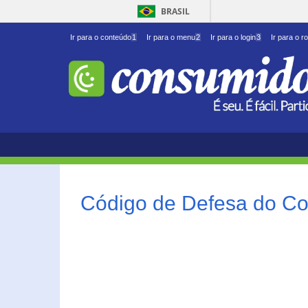
BRASIL
Ir para o conteúdo
1
Ir para o menu
2
Ir para o login
3
Ir para o r
Código de Defesa do Co