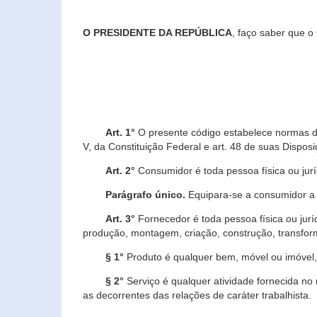
O PRESIDENTE DA REPÚBLICA
, faço saber que o
Art. 1°
O presente código estabelece normas de 
V, da Constituição Federal e art. 48 de suas Disposi
Art. 2°
Consumidor é toda pessoa física ou juríd
Parágrafo único.
Equipara-se a consumidor a c
Art. 3°
Fornecedor é toda pessoa física ou jurí
produção, montagem, criação, construção, transform
§ 1°
Produto é qualquer bem, móvel ou imóvel, 
§ 2°
Serviço é qualquer atividade fornecida no 
as decorrentes das relações de caráter trabalhista.