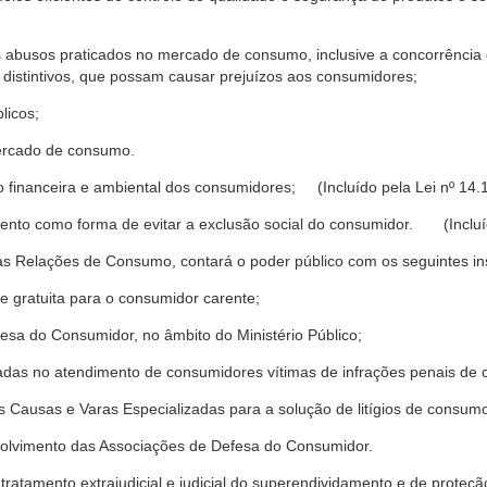
s abusos praticados no mercado de consumo, inclusive a concorrência de
 distintivos, que possam causar prejuízos aos consumidores;
licos;
ercado de consumo.
financeira e ambiental dos consumidores; (Incluído pela Lei nº 14.
nto como forma de evitar a exclusão social do consumidor. (Incluíd
as Relações de Consumo, contará o poder público com os seguintes ins
 e gratuita para o consumidor carente;
fesa do Consumidor, no âmbito do Ministério Público;
izadas no atendimento de consumidores vítimas de infrações penais de
 Causas e Varas Especializadas para a solução de litígios de consum
volvimento das Associações de Defesa do Consumidor.
tratamento extrajudicial e judicial do superendividamento e de prote