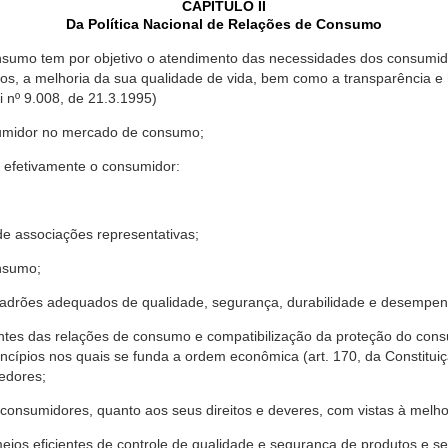
CAPÍTULO II
Da Política Nacional de Relações de Consumo
nsumo tem por objetivo o atendimento das necessidades dos consumido
os, a melhoria da sua qualidade de vida, bem como a transparência e
º 9.008, de 21.3.1995)
sumidor no mercado de consumo;
 efetivamente o consumidor:
 associações representativas;
nsumo;
drões adequados de qualidade, segurança, durabilidade e desempen
antes das relações de consumo e compatibilização da proteção do co
rincípios nos quais se funda a ordem econômica (art. 170, da Constitu
cedores;
consumidores, quanto aos seus direitos e deveres, com vistas à mel
meios eficientes de controle de qualidade e segurança de produtos e 