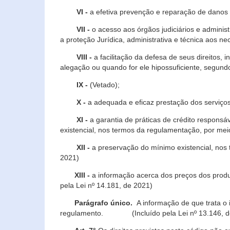
VI -
a efetiva prevenção e reparação de danos pa
VII -
o acesso aos órgãos judiciários e administ
a proteção Jurídica, administrativa e técnica aos ne
VIII -
a facilitação da defesa de seus direitos, i
alegação ou quando for ele hipossuficiente, segundo
IX -
(Vetado);
X -
a adequada e eficaz prestação dos serviços
XI -
a garantia de práticas de crédito respons
existencial, nos termos da regulamentação, por mei
XII -
a preservação do mínimo existencial, nos
2021)
XIII -
a informação acerca dos preços dos produt
pela Lei nº 14.181, de 2021)
Parágrafo único.
A informação de que trata o i
regulamento. (Incluído pela Lei nº 13.146, d