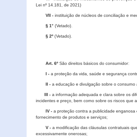
Lei nº 14.181, de 2021)
VII -
instituição de núcleos de conciliação e m
§ 1°
(Vetado).
§ 2º
(Vetado).
Art. 6º
São direitos básicos do consumidor:
I -
a proteção da vida, saúde e segurança contr
II -
a educação e divulgação sobre o consumo a
III -
a informação adequada e clara sobre os dife
incidentes e preço, bem como sobre os riscos q
IV -
a proteção contra a publicidade enganosa e
fornecimento de produtos e serviços;
V -
a modificação das cláusulas contratuais qu
excessivamente onerosas;