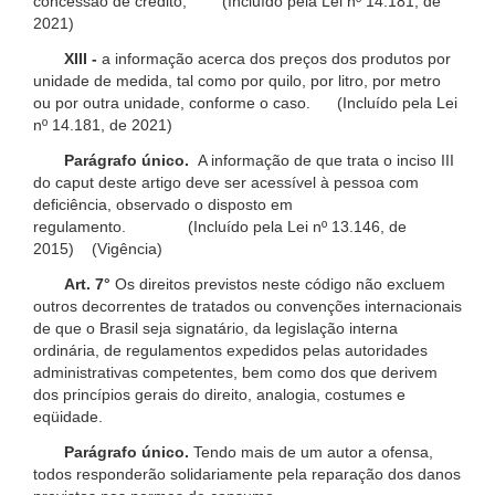
concessão de crédito; (Incluído pela Lei nº 14.181, de
2021)
XIII -
a informação acerca dos preços dos produtos por
unidade de medida, tal como por quilo, por litro, por metro
ou por outra unidade, conforme o caso. (Incluído pela Lei
nº 14.181, de 2021)
Parágrafo único.
A informação de que trata o inciso III
do caput deste artigo deve ser acessível à pessoa com
deficiência, observado o disposto em
regulamento. (Incluído pela Lei nº 13.146, de
2015) (Vigência)
Art. 7°
Os direitos previstos neste código não excluem
outros decorrentes de tratados ou convenções internacionais
de que o Brasil seja signatário, da legislação interna
ordinária, de regulamentos expedidos pelas autoridades
administrativas competentes, bem como dos que derivem
dos princípios gerais do direito, analogia, costumes e
eqüidade.
Parágrafo único.
Tendo mais de um autor a ofensa,
todos responderão solidariamente pela reparação dos danos