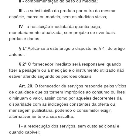
II -
complementação do peso ou medida;
III -
a substituição do produto por outro da mesma
espécie, marca ou modelo, sem os aludidos vícios;
IV -
a restituição imediata da quantia paga,
monetariamente atualizada, sem prejuízo de eventuais
perdas e danos.
§ 1°
Aplica-se a este artigo o disposto no § 4° do artigo
anterior.
§ 2°
O fornecedor imediato será responsável quando
fizer a pesagem ou a medição e o instrumento utilizado não
estiver aferido segundo os padrões oficiais.
Art. 20.
O fornecedor de serviços responde pelos vícios
de qualidade que os tornem impróprios ao consumo ou lhes
diminuam o valor, assim como por aqueles decorrentes da
disparidade com as indicações constantes da oferta ou
mensagem publicitária, podendo o consumidor exigir,
alternativamente e à sua escolha:
I -
a reexecução dos serviços, sem custo adicional e
quando cabível;