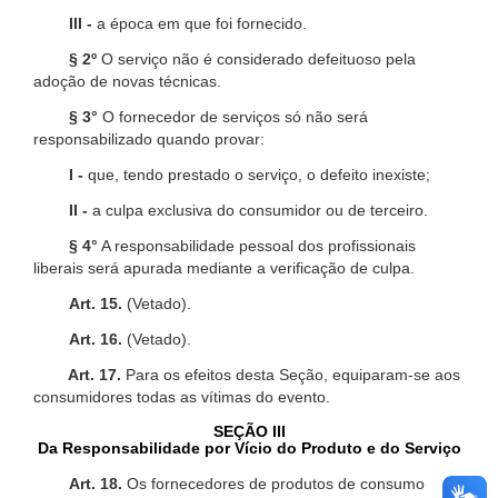
III -
a época em que foi fornecido.
§ 2º
O serviço não é considerado defeituoso pela
adoção de novas técnicas.
§ 3°
O fornecedor de serviços só não será
responsabilizado quando provar:
I -
que, tendo prestado o serviço, o defeito inexiste;
II -
a culpa exclusiva do consumidor ou de terceiro.
§ 4°
A responsabilidade pessoal dos profissionais
liberais será apurada mediante a verificação de culpa.
Art. 15.
(Vetado).
Art. 16.
(Vetado).
Art. 17.
Para os efeitos desta Seção, equiparam-se aos
consumidores todas as vítimas do evento.
SEÇÃO III
Da Responsabilidade por Vício do Produto e do Serviço
Art. 18.
Os fornecedores de produtos de consumo