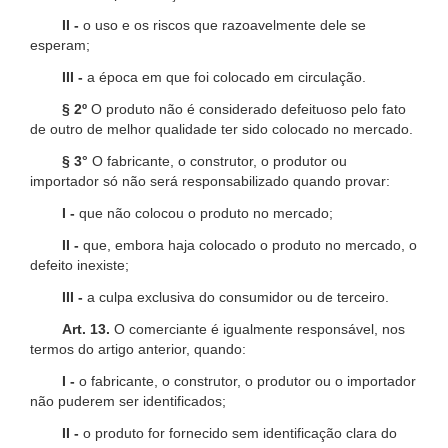
II -
o uso e os riscos que razoavelmente dele se
esperam;
III -
a época em que foi colocado em circulação.
§ 2º
O produto não é considerado defeituoso pelo fato
de outro de melhor qualidade ter sido colocado no mercado.
§ 3°
O fabricante, o construtor, o produtor ou
importador só não será responsabilizado quando provar:
I -
que não colocou o produto no mercado;
II -
que, embora haja colocado o produto no mercado, o
defeito inexiste;
III -
a culpa exclusiva do consumidor ou de terceiro.
Art. 13.
O comerciante é igualmente responsável, nos
termos do artigo anterior, quando:
I -
o fabricante, o construtor, o produtor ou o importador
não puderem ser identificados;
II -
o produto for fornecido sem identificação clara do