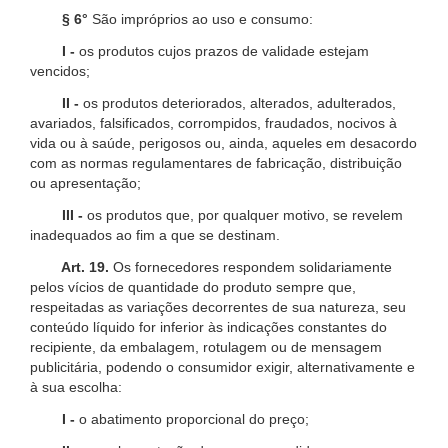
§ 6°
São impróprios ao uso e consumo:
I -
os produtos cujos prazos de validade estejam
vencidos;
II -
os produtos deteriorados, alterados, adulterados,
avariados, falsificados, corrompidos, fraudados, nocivos à
vida ou à saúde, perigosos ou, ainda, aqueles em desacordo
com as normas regulamentares de fabricação, distribuição
ou apresentação;
III -
os produtos que, por qualquer motivo, se revelem
inadequados ao fim a que se destinam.
Art. 19.
Os fornecedores respondem solidariamente
pelos vícios de quantidade do produto sempre que,
respeitadas as variações decorrentes de sua natureza, seu
conteúdo líquido for inferior às indicações constantes do
recipiente, da embalagem, rotulagem ou de mensagem
publicitária, podendo o consumidor exigir, alternativamente e
à sua escolha:
I -
o abatimento proporcional do preço;