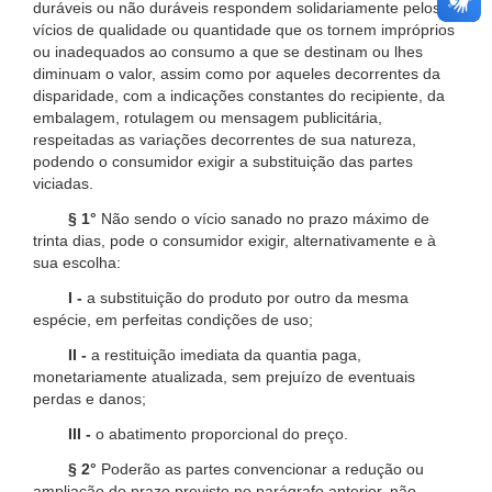
duráveis ou não duráveis respondem solidariamente pelos
vícios de qualidade ou quantidade que os tornem impróprios
ou inadequados ao consumo a que se destinam ou lhes
diminuam o valor, assim como por aqueles decorrentes da
disparidade, com a indicações constantes do recipiente, da
embalagem, rotulagem ou mensagem publicitária,
respeitadas as variações decorrentes de sua natureza,
podendo o consumidor exigir a substituição das partes
viciadas.
§ 1°
Não sendo o vício sanado no prazo máximo de
trinta dias, pode o consumidor exigir, alternativamente e à
sua escolha:
I -
a substituição do produto por outro da mesma
espécie, em perfeitas condições de uso;
II -
a restituição imediata da quantia paga,
monetariamente atualizada, sem prejuízo de eventuais
perdas e danos;
III -
o abatimento proporcional do preço.
§ 2°
Poderão as partes convencionar a redução ou
ampliação do prazo previsto no parágrafo anterior, não