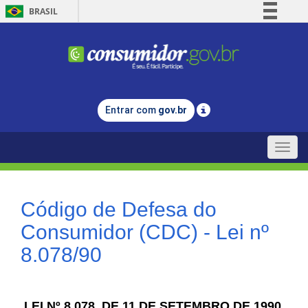
BRASIL
Simplifique!
Comunica BR
Participe
Acesso à informação
Entrar com
gov.br
Legislação
Canais
Toggle
naviga
Código de Defesa do
Consumidor (CDC) - Lei nº
8.078/90
LEI Nº 8.078, DE 11 DE SETEMBRO DE 1990.