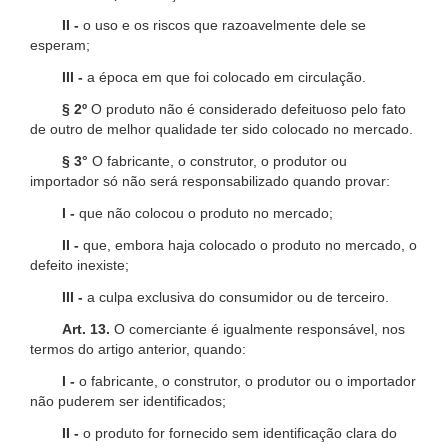
II -
o uso e os riscos que razoavelmente dele se
esperam;
III -
a época em que foi colocado em circulação.
§ 2º
O produto não é considerado defeituoso pelo fato
de outro de melhor qualidade ter sido colocado no mercado.
§ 3°
O fabricante, o construtor, o produtor ou
importador só não será responsabilizado quando provar:
I -
que não colocou o produto no mercado;
II -
que, embora haja colocado o produto no mercado, o
defeito inexiste;
III -
a culpa exclusiva do consumidor ou de terceiro.
Art. 13.
O comerciante é igualmente responsável, nos
termos do artigo anterior, quando:
I -
o fabricante, o construtor, o produtor ou o importador
não puderem ser identificados;
II -
o produto for fornecido sem identificação clara do