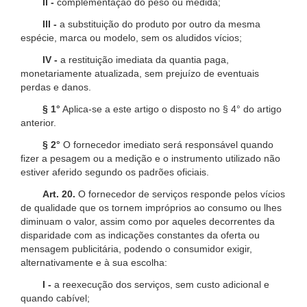
II -
complementação do peso ou medida;
III -
a substituição do produto por outro da mesma
espécie, marca ou modelo, sem os aludidos vícios;
IV -
a restituição imediata da quantia paga,
monetariamente atualizada, sem prejuízo de eventuais
perdas e danos.
§ 1°
Aplica-se a este artigo o disposto no § 4° do artigo
anterior.
§ 2°
O fornecedor imediato será responsável quando
fizer a pesagem ou a medição e o instrumento utilizado não
estiver aferido segundo os padrões oficiais.
Art. 20.
O fornecedor de serviços responde pelos vícios
de qualidade que os tornem impróprios ao consumo ou lhes
diminuam o valor, assim como por aqueles decorrentes da
disparidade com as indicações constantes da oferta ou
mensagem publicitária, podendo o consumidor exigir,
alternativamente e à sua escolha:
I -
a reexecução dos serviços, sem custo adicional e
quando cabível;