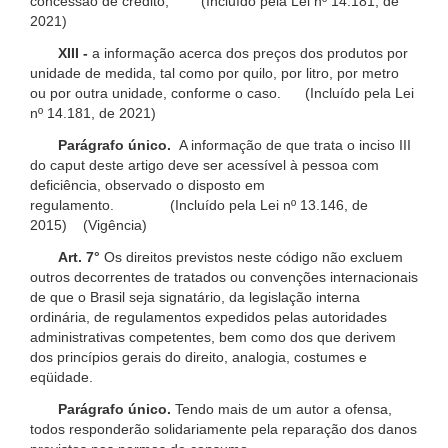
concessão de crédito; (Incluído pela Lei nº 14.181, de
2021)
XIII -
a informação acerca dos preços dos produtos por
unidade de medida, tal como por quilo, por litro, por metro
ou por outra unidade, conforme o caso. (Incluído pela Lei
nº 14.181, de 2021)
Parágrafo único.
A informação de que trata o inciso III
do caput deste artigo deve ser acessível à pessoa com
deficiência, observado o disposto em
regulamento. (Incluído pela Lei nº 13.146, de
2015) (Vigência)
Art. 7°
Os direitos previstos neste código não excluem
outros decorrentes de tratados ou convenções internacionais
de que o Brasil seja signatário, da legislação interna
ordinária, de regulamentos expedidos pelas autoridades
administrativas competentes, bem como dos que derivem
dos princípios gerais do direito, analogia, costumes e
eqüidade.
Parágrafo único.
Tendo mais de um autor a ofensa,
todos responderão solidariamente pela reparação dos danos