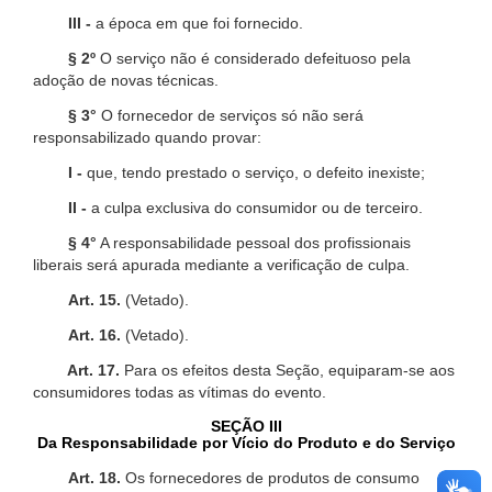
III -
a época em que foi fornecido.
§ 2º
O serviço não é considerado defeituoso pela
adoção de novas técnicas.
§ 3°
O fornecedor de serviços só não será
responsabilizado quando provar:
I -
que, tendo prestado o serviço, o defeito inexiste;
II -
a culpa exclusiva do consumidor ou de terceiro.
§ 4°
A responsabilidade pessoal dos profissionais
liberais será apurada mediante a verificação de culpa.
Art. 15.
(Vetado).
Art. 16.
(Vetado).
Art. 17.
Para os efeitos desta Seção, equiparam-se aos
consumidores todas as vítimas do evento.
SEÇÃO III
Da Responsabilidade por Vício do Produto e do Serviço
Art. 18.
Os fornecedores de produtos de consumo