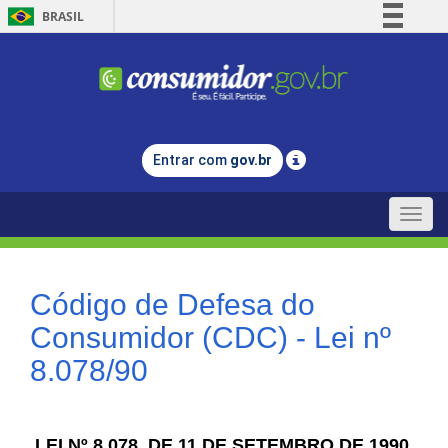
BRASIL
Simplifique!
Comunica BR
Participe
Acesso à informação
Entrar com
gov.br
Legislação
Canais
Toggle
naviga
Código de Defesa do
Consumidor (CDC) - Lei nº
8.078/90
LEI Nº 8.078, DE 11 DE SETEMBRO DE 1990.