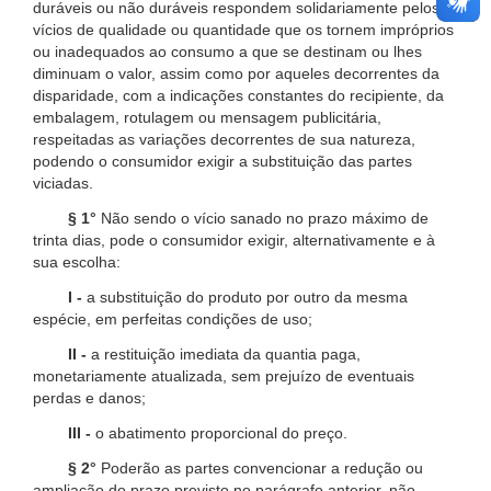
duráveis ou não duráveis respondem solidariamente pelos
vícios de qualidade ou quantidade que os tornem impróprios
ou inadequados ao consumo a que se destinam ou lhes
diminuam o valor, assim como por aqueles decorrentes da
disparidade, com a indicações constantes do recipiente, da
embalagem, rotulagem ou mensagem publicitária,
respeitadas as variações decorrentes de sua natureza,
podendo o consumidor exigir a substituição das partes
viciadas.
§ 1°
Não sendo o vício sanado no prazo máximo de
trinta dias, pode o consumidor exigir, alternativamente e à
sua escolha:
I -
a substituição do produto por outro da mesma
espécie, em perfeitas condições de uso;
II -
a restituição imediata da quantia paga,
monetariamente atualizada, sem prejuízo de eventuais
perdas e danos;
III -
o abatimento proporcional do preço.
§ 2°
Poderão as partes convencionar a redução ou
ampliação do prazo previsto no parágrafo anterior, não