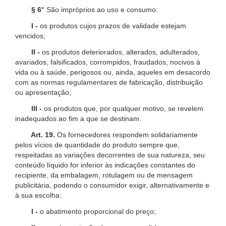
§ 6°
São impróprios ao uso e consumo:
I -
os produtos cujos prazos de validade estejam
vencidos;
II -
os produtos deteriorados, alterados, adulterados,
avariados, falsificados, corrompidos, fraudados, nocivos à
vida ou à saúde, perigosos ou, ainda, aqueles em desacordo
com as normas regulamentares de fabricação, distribuição
ou apresentação;
III -
os produtos que, por qualquer motivo, se revelem
inadequados ao fim a que se destinam.
Art. 19.
Os fornecedores respondem solidariamente
pelos vícios de quantidade do produto sempre que,
respeitadas as variações decorrentes de sua natureza, seu
conteúdo líquido for inferior às indicações constantes do
recipiente, da embalagem, rotulagem ou de mensagem
publicitária, podendo o consumidor exigir, alternativamente e
à sua escolha:
I -
o abatimento proporcional do preço;