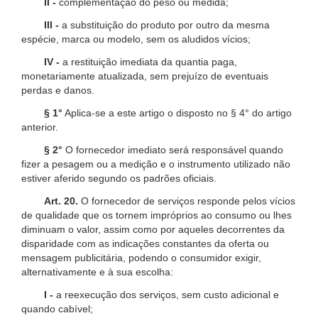
II -
complementação do peso ou medida;
III -
a substituição do produto por outro da mesma
espécie, marca ou modelo, sem os aludidos vícios;
IV -
a restituição imediata da quantia paga,
monetariamente atualizada, sem prejuízo de eventuais
perdas e danos.
§ 1°
Aplica-se a este artigo o disposto no § 4° do artigo
anterior.
§ 2°
O fornecedor imediato será responsável quando
fizer a pesagem ou a medição e o instrumento utilizado não
estiver aferido segundo os padrões oficiais.
Art. 20.
O fornecedor de serviços responde pelos vícios
de qualidade que os tornem impróprios ao consumo ou lhes
diminuam o valor, assim como por aqueles decorrentes da
disparidade com as indicações constantes da oferta ou
mensagem publicitária, podendo o consumidor exigir,
alternativamente e à sua escolha:
I -
a reexecução dos serviços, sem custo adicional e
quando cabível;