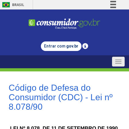
BRASIL
Simplifique!
Comunica BR
Participe
Acesso à informação
Entrar com
gov.br
Legislação
Canais
Toggle
naviga
Código de Defesa do
Consumidor (CDC) - Lei nº
8.078/90
LEI Nº 8.078, DE 11 DE SETEMBRO DE 1990.