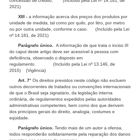
concessão de crédito; (Incluído pela Lei nº 14.181, de
2021)
XIII -
a informação acerca dos preços dos produtos por
unidade de medida, tal como por quilo, por litro, por metro
ou por outra unidade, conforme o caso. (Incluído pela Lei
nº 14.181, de 2021)
Parágrafo único.
A informação de que trata o inciso III
do caput deste artigo deve ser acessível à pessoa com
deficiência, observado o disposto em
regulamento. (Incluído pela Lei nº 13.146, de
2015) (Vigência)
Art. 7°
Os direitos previstos neste código não excluem
outros decorrentes de tratados ou convenções internacionais
de que o Brasil seja signatário, da legislação interna
ordinária, de regulamentos expedidos pelas autoridades
administrativas competentes, bem como dos que derivem
dos princípios gerais do direito, analogia, costumes e
eqüidade.
Parágrafo único.
Tendo mais de um autor a ofensa,
todos responderão solidariamente pela reparação dos danos