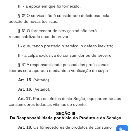
III -
a época em que foi fornecido.
§ 2º
O serviço não é considerado defeituoso pela
adoção de novas técnicas.
§ 3°
O fornecedor de serviços só não será
responsabilizado quando provar:
I -
que, tendo prestado o serviço, o defeito inexiste;
II -
a culpa exclusiva do consumidor ou de terceiro.
§ 4°
A responsabilidade pessoal dos profissionais
liberais será apurada mediante a verificação de culpa.
Art. 15.
(Vetado).
Art. 16.
(Vetado).
Art. 17.
Para os efeitos desta Seção, equiparam-se aos
consumidores todas as vítimas do evento.
SEÇÃO III
Da Responsabilidade por Vício do Produto e do Serviço
Art. 18.
Os fornecedores de produtos de consumo