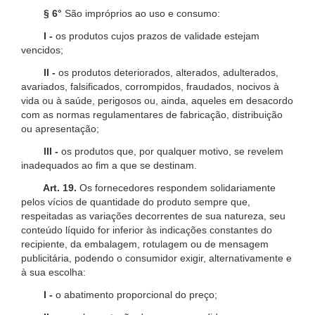
§ 6°
São impróprios ao uso e consumo:
I -
os produtos cujos prazos de validade estejam
vencidos;
II -
os produtos deteriorados, alterados, adulterados,
avariados, falsificados, corrompidos, fraudados, nocivos à
vida ou à saúde, perigosos ou, ainda, aqueles em desacordo
com as normas regulamentares de fabricação, distribuição
ou apresentação;
III -
os produtos que, por qualquer motivo, se revelem
inadequados ao fim a que se destinam.
Art. 19.
Os fornecedores respondem solidariamente
pelos vícios de quantidade do produto sempre que,
respeitadas as variações decorrentes de sua natureza, seu
conteúdo líquido for inferior às indicações constantes do
recipiente, da embalagem, rotulagem ou de mensagem
publicitária, podendo o consumidor exigir, alternativamente e
à sua escolha:
I -
o abatimento proporcional do preço;