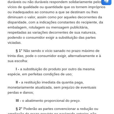
duráveis ou não duráveis respondem solidariamente pelos
vícios de qualidade ou quantidade que os tornem impróprios
ou inadequados ao consumo a que se destinam ou lhes
diminuam o valor, assim como por aqueles decorrentes da
disparidade, com a indicações constantes do recipiente, da
embalagem, rotulagem ou mensagem publicitária,
respeitadas as variações decorrentes de sua natureza,
podendo o consumidor exigir a substituição das partes
viciadas.
§ 1°
Não sendo o vício sanado no prazo máximo de
trinta dias, pode o consumidor exigir, alternativamente e à
sua escolha:
I -
a substituição do produto por outro da mesma
espécie, em perfeitas condições de uso;
II -
a restituição imediata da quantia paga,
monetariamente atualizada, sem prejuízo de eventuais
perdas e danos;
III -
o abatimento proporcional do preço.
§ 2°
Poderão as partes convencionar a redução ou
ampliação do prazo previsto no parágrafo anterior, não