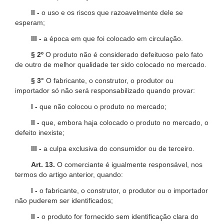
II -
o uso e os riscos que razoavelmente dele se
esperam;
III -
a época em que foi colocado em circulação.
§ 2º
O produto não é considerado defeituoso pelo fato
de outro de melhor qualidade ter sido colocado no mercado.
§ 3°
O fabricante, o construtor, o produtor ou
importador só não será responsabilizado quando provar:
I -
que não colocou o produto no mercado;
II -
que, embora haja colocado o produto no mercado, o
defeito inexiste;
III -
a culpa exclusiva do consumidor ou de terceiro.
Art. 13.
O comerciante é igualmente responsável, nos
termos do artigo anterior, quando:
I -
o fabricante, o construtor, o produtor ou o importador
não puderem ser identificados;
II -
o produto for fornecido sem identificação clara do