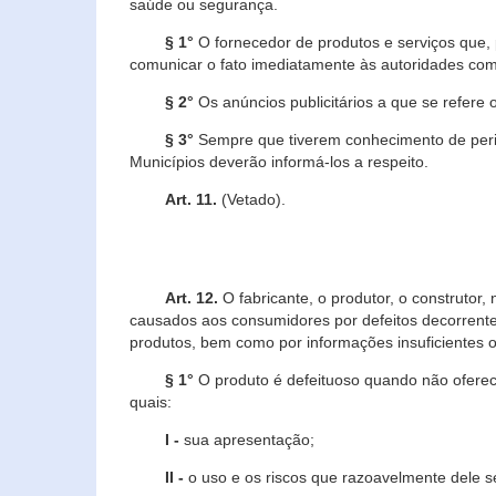
saúde ou segurança.
§ 1°
O fornecedor de produtos e serviços que,
comunicar o fato imediatamente às autoridades com
§ 2°
Os anúncios publicitários a que se refere 
§ 3°
Sempre que tiverem conhecimento de peric
Municípios deverão informá-los a respeito.
Art. 11.
(Vetado).
Art. 12.
O fabricante, o produtor, o construtor
causados aos consumidores por defeitos decorrente
produtos, bem como por informações insuficientes o
§ 1°
O produto é defeituoso quando não oferece
quais:
I -
sua apresentação;
II -
o uso e os riscos que razoavelmente dele 