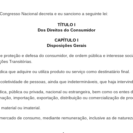
 Congresso Nacional decreta e eu sanciono a seguinte lei:
TÍTULO I
Dos Direitos do Consumidor
CAPÍTULO I
Disposições Gerais
proteção e defesa do consumidor, de ordem pública e interesse social,
ções Transitórias.
ica que adquire ou utiliza produto ou serviço como destinatário final.
oletividade de pessoas, ainda que indetermináveis, que haja intervi
dica, pública ou privada, nacional ou estrangeira, bem como os entes
ação, importação, exportação, distribuição ou comercialização de pro
material ou imaterial.
mercado de consumo, mediante remuneração, inclusive as de natureza ba