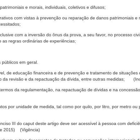
trimoniais e morais, individuais, coletivos e difusos;
rativos com vistas à prevenção ou reparação de danos patrimoniais e mo
cessitados;
nclusive com a inversão do ônus da prova, a seu favor, no processo civil,
 as regras ordinárias de experiências;
 públicos em geral.
ável, de educação financeira e de prevenção e tratamento de situaçõe
o da revisão e da repactuação da dívida, entre outras medidas; (Inc
 termos da regulamentação, na repactuação de dívidas e na concessão
os por unidade de medida, tal como por quilo, por litro, por metro o
nciso III do caput deste artigo deve ser acessível à pessoa com defic
e 2015) (Vigência)