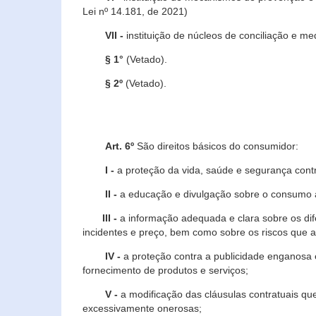
Lei nº 14.181, de 2021)
VII -
instituição de núcleos de conciliação e m
§ 1°
(Vetado).
§ 2º
(Vetado).
Art. 6º
São direitos básicos do consumidor:
I -
a proteção da vida, saúde e segurança contr
II -
a educação e divulgação sobre o consumo a
III -
a informação adequada e clara sobre os dife
incidentes e preço, bem como sobre os riscos q
IV -
a proteção contra a publicidade enganosa e
fornecimento de produtos e serviços;
V -
a modificação das cláusulas contratuais qu
excessivamente onerosas;