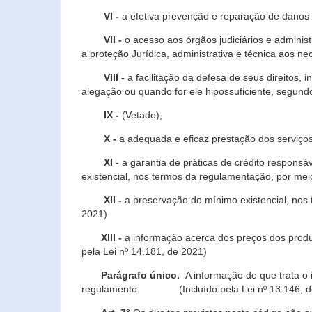
VI -
a efetiva prevenção e reparação de danos pa
VII -
o acesso aos órgãos judiciários e administ
a proteção Jurídica, administrativa e técnica aos ne
VIII -
a facilitação da defesa de seus direitos, i
alegação ou quando for ele hipossuficiente, segundo
IX -
(Vetado);
X -
a adequada e eficaz prestação dos serviços
XI -
a garantia de práticas de crédito respons
existencial, nos termos da regulamentação, por mei
XII -
a preservação do mínimo existencial, nos
2021)
XIII -
a informação acerca dos preços dos produt
pela Lei nº 14.181, de 2021)
Parágrafo único.
A informação de que trata o i
regulamento. (Incluído pela Lei nº 13.146, d