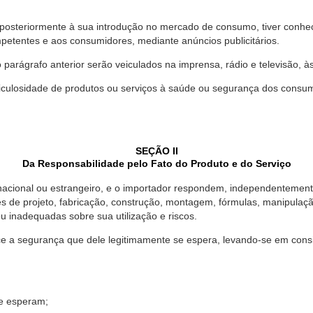
 posteriormente à sua introdução no mercado de consumo, tiver conhe
petentes e aos consumidores, mediante anúncios publicitários.
o parágrafo anterior serão veiculados na imprensa, rádio e televisão, 
ulosidade de produtos ou serviços à saúde ou segurança dos consumido
SEÇÃO II
Da Responsabilidade pelo Fato do Produto e do Serviço
, nacional ou estrangeiro, e o importador respondem, independentemen
s de projeto, fabricação, construção, montagem, fórmulas, manipula
u inadequadas sobre sua utilização e riscos.
 a segurança que dele legitimamente se espera, levando-se em consid
se esperam;