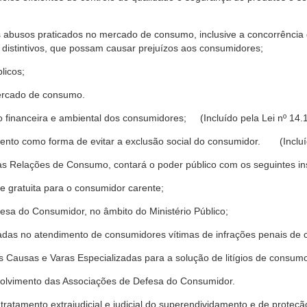
s abusos praticados no mercado de consumo, inclusive a concorrência de
 distintivos, que possam causar prejuízos aos consumidores;
licos;
ercado de consumo.
financeira e ambiental dos consumidores; (Incluído pela Lei nº 14.
nto como forma de evitar a exclusão social do consumidor. (Incluíd
as Relações de Consumo, contará o poder público com os seguintes ins
 e gratuita para o consumidor carente;
fesa do Consumidor, no âmbito do Ministério Público;
izadas no atendimento de consumidores vítimas de infrações penais de
 Causas e Varas Especializadas para a solução de litígios de consum
volvimento das Associações de Defesa do Consumidor.
tratamento extrajudicial e judicial do superendividamento e de prote