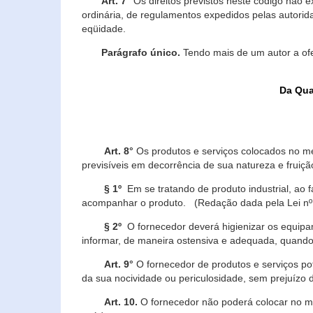
Art. 7°
Os direitos previstos neste código não e
ordinária, de regulamentos expedidos pelas autorid
eqüidade.
Parágrafo único.
Tendo mais de um autor a of
Da Qua
Art. 8°
Os produtos e serviços colocados no m
previsíveis em decorrência de sua natureza e fruiç
§ 1º
Em se tratando de produto industrial, ao 
acompanhar o produto. (Redação dada pela Lei nº
§ 2º
O fornecedor deverá higienizar os equipam
informar, de maneira ostensiva e adequada, quando 
Art. 9°
O fornecedor de produtos e serviços po
da sua nocividade ou periculosidade, sem prejuízo
Art. 10.
O fornecedor não poderá colocar no me