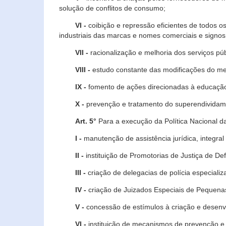
solução de conflitos de consumo;
VI -
coibição e repressão eficientes de todos o
industriais das marcas e nomes comerciais e signos
VII -
racionalização e melhoria dos serviços púb
VIII -
estudo constante das modificações do m
IX -
fomento de ações direcionadas à educação 
X -
prevenção e tratamento do superendividame
Art. 5°
Para a execução da Política Nacional d
I -
manutenção de assistência jurídica, integral
II -
instituição de Promotorias de Justiça de De
III -
criação de delegacias de polícia especial
IV -
criação de Juizados Especiais de Pequenas
V -
concessão de estímulos à criação e desen
VI -
instituição de mecanismos de prevenção e 