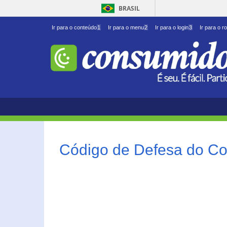
BRASIL
Ir para o conteúdo
1
Ir para o menu
2
Ir para o login
3
Ir para o r
Código de Defesa do Co