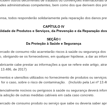
xcluem outros decorrentes de tratados ou convenções internacionais de 
ades administrativas competentes, bem como dos que derivem dos princ
ensa, todos responderão solidariamente pela reparação dos danos pr
CAPÍTULO IV
lidade de Produtos e Serviços, da Prevenção e da Reparação do
SEÇÃO I
Da Proteção à Saúde e Segurança
ercado de consumo não acarretarão riscos à saúde ou segurança dos 
ão, obrigando-se os fornecedores, em qualquer hipótese, a dar as inf
fabricante cabe prestar as informações a que se refere este artigo, a
 13.486, de 2017)
entos e utensílios utilizados no fornecimento de produtos ou serviços
for o caso, sobre o risco de contaminação. (Incluído pela Lei nº 13.4
tencialmente nocivos ou perigosos à saúde ou segurança deverá infor
 da adoção de outras medidas cabíveis em cada caso concreto.
rcado de consumo produto ou serviço que sabe ou deveria saber apres