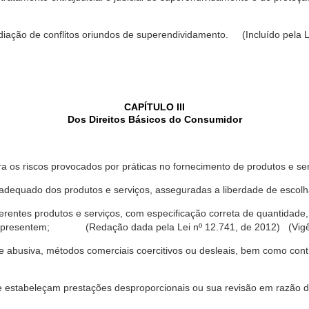
ediação de conflitos oriundos de superendividamento. (Incluído pela L
CAPÍTULO III
Dos Direitos Básicos do Consumidor
a os riscos provocados por práticas no fornecimento de produtos e se
dequado dos produtos e serviços, asseguradas a liberdade de escolha
rentes produtos e serviços, com especificação correta de quantidade, 
ue apresentem; (Redação dada pela Lei nº 12.741, de 2012) (Vigê
 abusiva, métodos comerciais coercitivos ou desleais, bem como contr
e estabeleçam prestações desproporcionais ou sua revisão em razão d