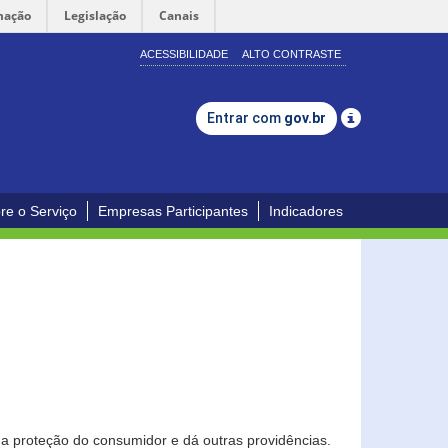
mação
Legislação
Canais
ACESSIBILIDADE
ALTO CONTRASTE
Entrar com
gov.br
re o Serviço
Empresas Participantes
Indicadores
0
a proteção do consumidor e dá outras providências.