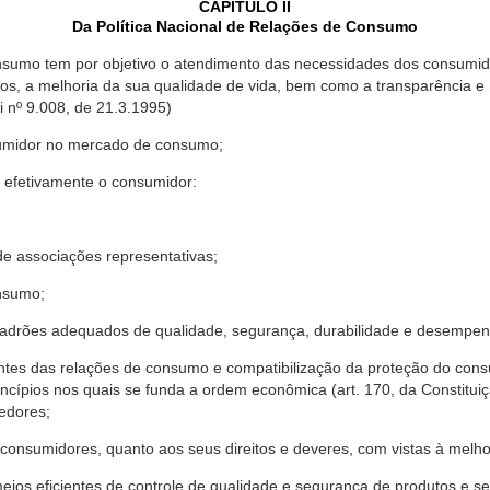
CAPÍTULO II
Da Política Nacional de Relações de Consumo
nsumo tem por objetivo o atendimento das necessidades dos consumido
os, a melhoria da sua qualidade de vida, bem como a transparência e
º 9.008, de 21.3.1995)
sumidor no mercado de consumo;
 efetivamente o consumidor:
 associações representativas;
nsumo;
drões adequados de qualidade, segurança, durabilidade e desempen
antes das relações de consumo e compatibilização da proteção do co
rincípios nos quais se funda a ordem econômica (art. 170, da Constitu
cedores;
consumidores, quanto aos seus direitos e deveres, com vistas à mel
meios eficientes de controle de qualidade e segurança de produtos e 