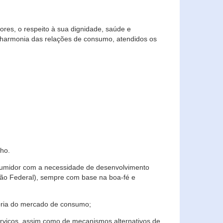
res, o respeito à sua dignidade, saúde e
 harmonia das relações de consumo, atendidos os
ho.
nsumidor com a necessidade de desenvolvimento
ição Federal), sempre com base na boa-fé e
horia do mercado de consumo;
serviços, assim como de mecanismos alternativos de