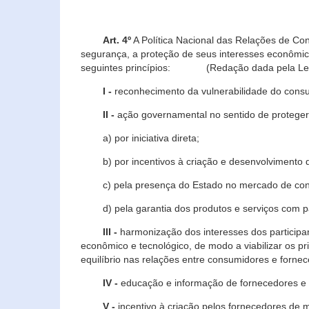
Art. 4º
A Política Nacional das Relações de Co
segurança, a proteção de seus interesses econômic
seguintes princípios: (Redação dada pela Lei n
I -
reconhecimento da vulnerabilidade do con
II -
ação governamental no sentido de proteger
a) por iniciativa direta;
b) por incentivos à criação e desenvolvimento de
c) pela presença do Estado no mercado de co
d) pela garantia dos produtos e serviços com pa
III -
harmonização dos interesses dos particip
econômico e tecnológico, de modo a viabilizar os p
equilíbrio nas relações entre consumidores e forne
IV -
educação e informação de fornecedores e 
V -
incentivo à criação pelos fornecedores de 