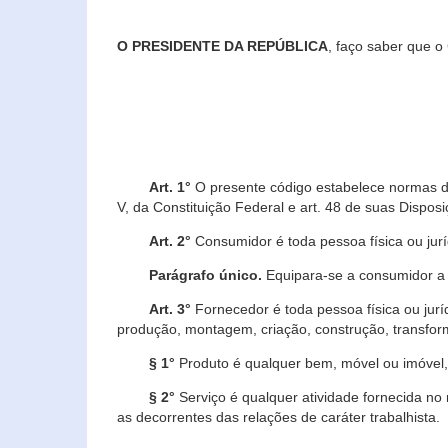
O PRESIDENTE DA REPÚBLICA
, faço saber que o
Art. 1°
O presente código estabelece normas de 
V, da Constituição Federal e art. 48 de suas Disposi
Art. 2°
Consumidor é toda pessoa física ou juríd
Parágrafo único.
Equipara-se a consumidor a c
Art. 3°
Fornecedor é toda pessoa física ou jurí
produção, montagem, criação, construção, transform
§ 1°
Produto é qualquer bem, móvel ou imóvel, 
§ 2°
Serviço é qualquer atividade fornecida no 
as decorrentes das relações de caráter trabalhista.