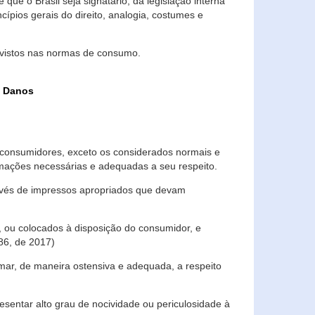
que o Brasil seja signatário, da legislação interna
ípios gerais do direito, analogia, costumes e
evistos nas normas de consumo.
s Danos
consumidores, exceto os considerados normais e
ormações necessárias e adequadas a seu respeito.
través de impressos apropriados que devam
, ou colocados à disposição do consumidor, e
86, de 2017)
mar, de maneira ostensiva e adequada, a respeito
entar alto grau de nocividade ou periculosidade à