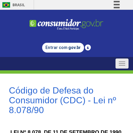
BRASIL
Simplifique!
Comunica BR
Participe
Acesso à informação
Entrar com
gov.br
Legislação
Canais
Toggle
naviga
Código de Defesa do
Consumidor (CDC) - Lei nº
8.078/90
LEI Nº 8.078, DE 11 DE SETEMBRO DE 1990.