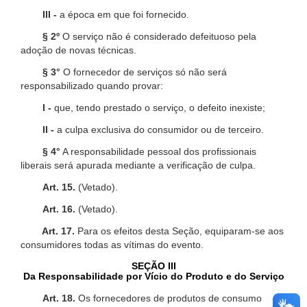
III -
a época em que foi fornecido.
§ 2º
O serviço não é considerado defeituoso pela
adoção de novas técnicas.
§ 3°
O fornecedor de serviços só não será
responsabilizado quando provar:
I -
que, tendo prestado o serviço, o defeito inexiste;
II -
a culpa exclusiva do consumidor ou de terceiro.
§ 4°
A responsabilidade pessoal dos profissionais
liberais será apurada mediante a verificação de culpa.
Art. 15.
(Vetado).
Art. 16.
(Vetado).
Art. 17.
Para os efeitos desta Seção, equiparam-se aos
consumidores todas as vítimas do evento.
SEÇÃO III
Da Responsabilidade por Vício do Produto e do Serviço
Art. 18.
Os fornecedores de produtos de consumo