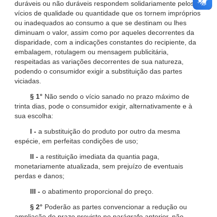
duráveis ou não duráveis respondem solidariamente pelos
vícios de qualidade ou quantidade que os tornem impróprios
ou inadequados ao consumo a que se destinam ou lhes
diminuam o valor, assim como por aqueles decorrentes da
disparidade, com a indicações constantes do recipiente, da
embalagem, rotulagem ou mensagem publicitária,
respeitadas as variações decorrentes de sua natureza,
podendo o consumidor exigir a substituição das partes
viciadas.
§ 1°
Não sendo o vício sanado no prazo máximo de
trinta dias, pode o consumidor exigir, alternativamente e à
sua escolha:
I -
a substituição do produto por outro da mesma
espécie, em perfeitas condições de uso;
II -
a restituição imediata da quantia paga,
monetariamente atualizada, sem prejuízo de eventuais
perdas e danos;
III -
o abatimento proporcional do preço.
§ 2°
Poderão as partes convencionar a redução ou
ampliação do prazo previsto no parágrafo anterior, não