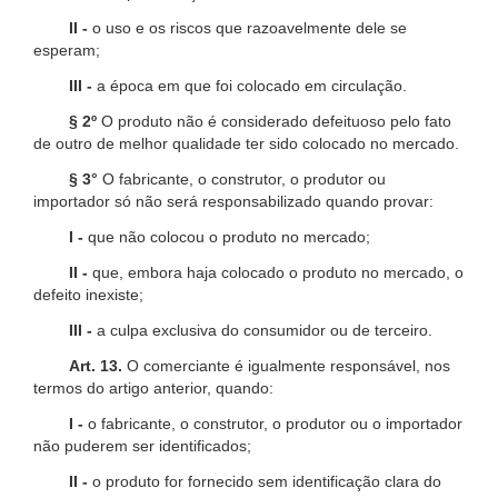
II -
o uso e os riscos que razoavelmente dele se
esperam;
III -
a época em que foi colocado em circulação.
§ 2º
O produto não é considerado defeituoso pelo fato
de outro de melhor qualidade ter sido colocado no mercado.
§ 3°
O fabricante, o construtor, o produtor ou
importador só não será responsabilizado quando provar:
I -
que não colocou o produto no mercado;
II -
que, embora haja colocado o produto no mercado, o
defeito inexiste;
III -
a culpa exclusiva do consumidor ou de terceiro.
Art. 13.
O comerciante é igualmente responsável, nos
termos do artigo anterior, quando:
I -
o fabricante, o construtor, o produtor ou o importador
não puderem ser identificados;
II -
o produto for fornecido sem identificação clara do