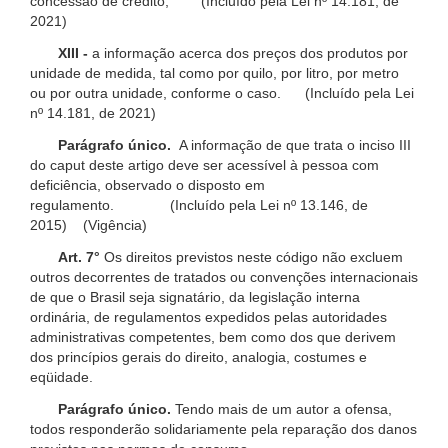
concessão de crédito; (Incluído pela Lei nº 14.181, de
2021)
XIII -
a informação acerca dos preços dos produtos por
unidade de medida, tal como por quilo, por litro, por metro
ou por outra unidade, conforme o caso. (Incluído pela Lei
nº 14.181, de 2021)
Parágrafo único.
A informação de que trata o inciso III
do caput deste artigo deve ser acessível à pessoa com
deficiência, observado o disposto em
regulamento. (Incluído pela Lei nº 13.146, de
2015) (Vigência)
Art. 7°
Os direitos previstos neste código não excluem
outros decorrentes de tratados ou convenções internacionais
de que o Brasil seja signatário, da legislação interna
ordinária, de regulamentos expedidos pelas autoridades
administrativas competentes, bem como dos que derivem
dos princípios gerais do direito, analogia, costumes e
eqüidade.
Parágrafo único.
Tendo mais de um autor a ofensa,
todos responderão solidariamente pela reparação dos danos