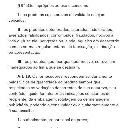
§ 6°
São impróprios ao uso e consumo:
I -
os produtos cujos prazos de validade estejam
vencidos;
II -
os produtos deteriorados, alterados, adulterados,
avariados, falsificados, corrompidos, fraudados, nocivos à
vida ou à saúde, perigosos ou, ainda, aqueles em desacordo
com as normas regulamentares de fabricação, distribuição
ou apresentação;
III -
os produtos que, por qualquer motivo, se revelem
inadequados ao fim a que se destinam.
Art. 19.
Os fornecedores respondem solidariamente
pelos vícios de quantidade do produto sempre que,
respeitadas as variações decorrentes de sua natureza, seu
conteúdo líquido for inferior às indicações constantes do
recipiente, da embalagem, rotulagem ou de mensagem
publicitária, podendo o consumidor exigir, alternativamente e
à sua escolha:
I -
o abatimento proporcional do preço;