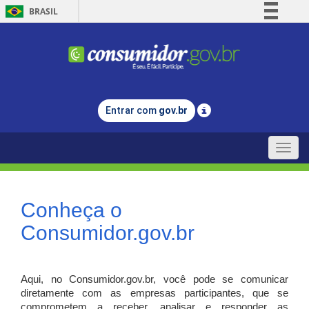
BRASIL
Simplifique!
Comunica BR
Participe
Acesso à informação
Entrar com
gov.br
Legislação
Canais
Toggle
naviga
Conheça o
Consumidor.gov.br
Aqui, no Consumidor.gov.br, você pode se comunicar
diretamente com as empresas participantes, que se
comprometem a receber, analisar e responder as