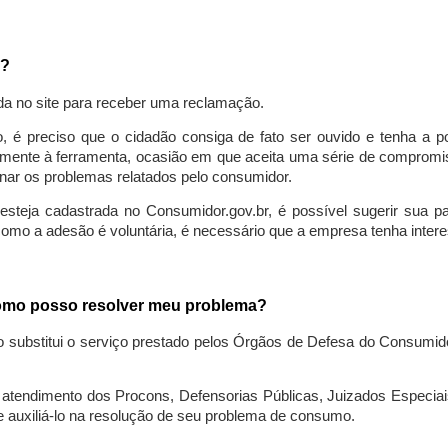
a?
da no site para receber uma reclamação.
o, é preciso que o cidadão consiga de fato ser ouvido e tenha a 
lmente à ferramenta, ocasião em que aceita uma série de compromiss
ionar os problemas relatados pelo consumidor.
eja cadastrada no Consumidor.gov.br, é possível sugerir sua parti
como a adesão é voluntária, é necessário que a empresa tenha intere
 como posso resolver meu problema?
o substitui o serviço prestado pelos Órgãos de Defesa do Consumi
endimento dos Procons, Defensorias Públicas, Juizados Especiais 
e auxiliá-lo na resolução de seu problema de consumo.