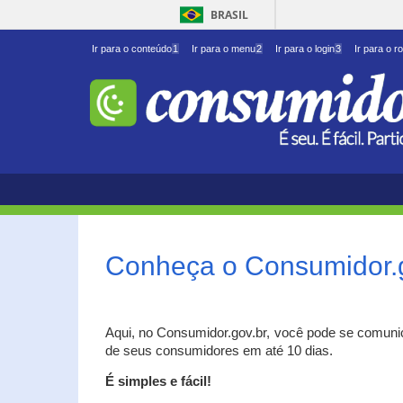
BRASIL
Ir para o conteúdo
1
Ir para o menu
2
Ir para o login
3
Ir para o r
Conheça o Consumidor.
Aqui, no Consumidor.gov.br, você pode se comuni
de seus consumidores em até 10 dias.
É simples e fácil!