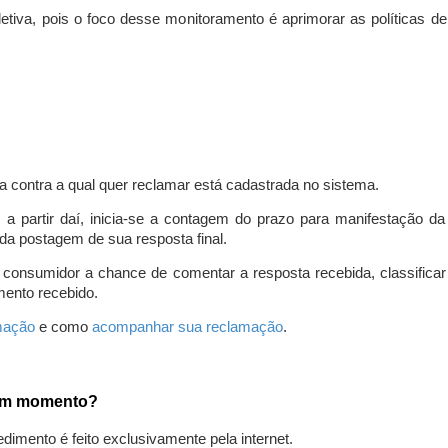
iva, pois o foco desse monitoramento é aprimorar as políticas d
a contra a qual quer reclamar está cadastrada no sistema.
, a partir daí, inicia-se a contagem do prazo para manifestação 
da postagem de sua resposta final.
 consumidor a chance de comentar a resposta recebida, classifi
mento recebido.
amação
e como
acompanhar sua reclamação
.
gum momento?
edimento é feito exclusivamente pela internet.