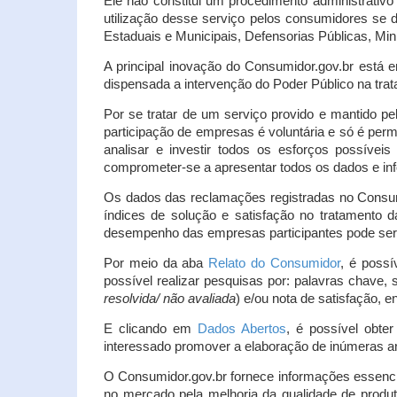
Ele não constitui um procedimento administrativ
utilização desse serviço pelos consumidores se d
Estaduais e Municipais, Defensorias Públicas, Mini
A principal inovação do Consumidor.gov.br está e
dispensada a intervenção do Poder Público na tratat
Por se tratar de um serviço provido e mantido pe
participação de empresas é voluntária e só é per
analisar e investir todos os esforços possíve
comprometer-se a apresentar todos os dados e inf
Os dados das reclamações registradas no Consu
índices de solução e satisfação no tratamento
desempenho das empresas participantes pode ser m
Por meio da aba
Relato do Consumidor
, é possí
possível realizar pesquisas por: palavras chave, 
resolvida/ não avaliada
) e/ou nota de satisfação, ent
E clicando em
Dados Abertos
, é possível obte
interessado promover a elaboração de inúmeras a
O Consumidor.gov.br fornece informações essencia
no mercado pela melhoria da qualidade de produt