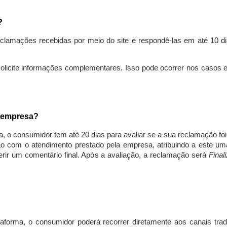
s?
lamações recebidas por meio do site e respondê-las em até 10 dia
solicite informações complementares. Isso pode ocorrer nos casos 
a empresa?
, o consumidor tem até 20 dias para avaliar se a sua reclamação fo
ção com o atendimento prestado pela empresa, atribuindo a este um
nserir um comentário final. Após a avaliação, a reclamação será
Final
aforma, o consumidor poderá recorrer diretamente aos canais trad