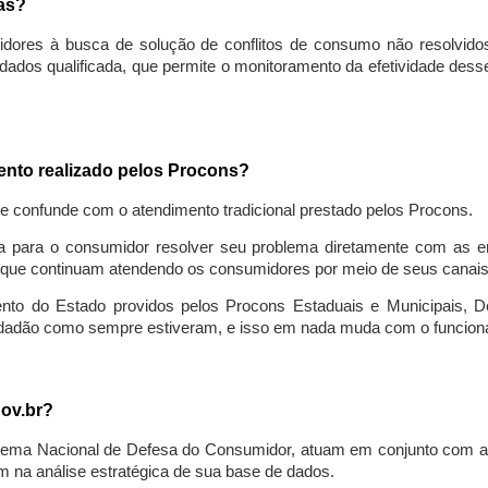
sas?
idores à busca de solução de conflitos de consumo não resolvido
ados qualificada, que permite o monitoramento da efetividade des
mento realizado pelos Procons?
se confunde com o atendimento tradicional prestado pelos Procons.
a para o consumidor resolver seu problema diretamente com as em
que continuam atendendo os consumidores por meio de seus canais t
ento do Estado providos pelos Procons Estaduais e Municipais, De
cidadão como sempre estiveram, e isso em nada muda com o funcion
gov.br?
ema Nacional de Defesa do Consumidor, atuam em conjunto com a 
 na análise estratégica de sua base de dados.