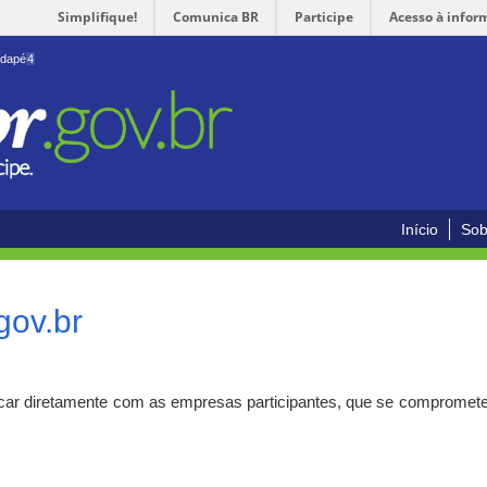
Simplifique!
Comunica BR
Participe
Acesso à infor
odapé
4
Início
Sob
gov.br
car diretamente com as empresas participantes, que se compromete