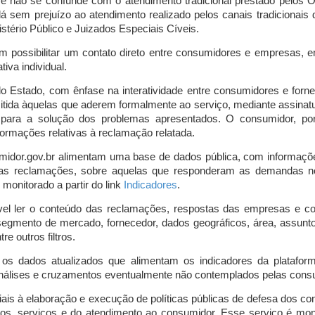
o e não se confunde com o atendimento tradicional prestado pelo
á sem prejuízo ao atendimento realizado pelos canais tradicionai
stério Público e Juizados Especiais Cíveis.
m possibilitar um contato direto entre consumidores e empresas, 
iva individual.
lo Estado, com ênfase na interatividade entre consumidores e for
mitida àquelas que aderem formalmente ao serviço, mediante assin
is para a solução dos problemas apresentados. O consumidor, po
ormações relativas à reclamação relatada.
midor.gov.br alimentam uma base de dados pública, com informaçõ
 das reclamações, sobre aquelas que responderam as demandas n
onitorado a partir do link
Indicadores
.
vel ler o conteúdo das reclamações, respostas das empresas e co
segmento de mercado, fornecedor, dados geográficos, área, assunto,
re outros filtros.
r os dados atualizados que alimentam os indicadores da platafor
nálises e cruzamentos eventualmente não contemplados pelas consul
is à elaboração e execução de políticas públicas de defesa dos c
os, serviços e do atendimento ao consumidor. Esse serviço é mon