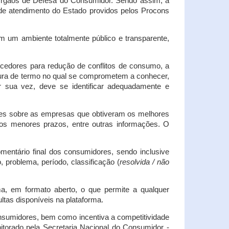
s Órgãos de Defesa do Consumidor. Sendo assim, a
s de atendimento do Estado providos pelos Procons
em um ambiente totalmente público e transparente,
necedores para redução de conflitos de consumo, a
atura de termo no qual se comprometem a conhecer,
r sua vez, deve se identificar adequadamente e
es sobre as empresas que obtiveram os melhores
os menores prazos, entre outras informações. O
mentário final dos consumidores, sendo inclusive
 problema, período, classificação (
resolvida / não
ma, em formato aberto, o que permite a qualquer
tas disponíveis na plataforma.
onsumidores, bem como incentiva a competitividade
itorado pela Secretaria Nacional do Consumidor -