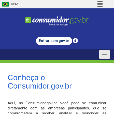
BRASIL
Simplifique!
Comunica BR
Participe
Acesso à informação
Entrar com
gov.br
Legislação
Canais
Toggle
naviga
Conheça o
Consumidor.gov.br
Aqui, no Consumidor.gov.br, você pode se comunicar
diretamente com as empresas participantes, que se
comprometem a receber, analisar e responder as