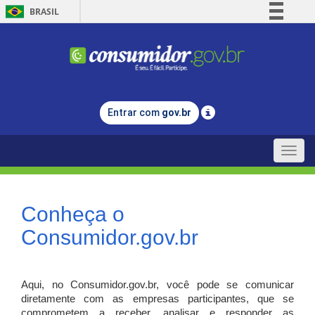
BRASIL
Simplifique!
Comunica BR
Participe
Acesso à informação
Entrar com
gov.br
Legislação
Canais
Toggle
naviga
Conheça o
Consumidor.gov.br
Aqui, no Consumidor.gov.br, você pode se comunicar
diretamente com as empresas participantes, que se
comprometem a receber, analisar e responder as