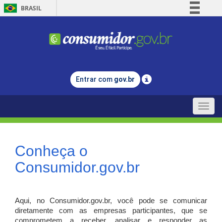
BRASIL
Simplifique!
Comunica BR
Participe
Acesso à informação
Entrar com
gov.br
Legislação
Canais
Toggle
naviga
Conheça o
Consumidor.gov.br
Aqui, no Consumidor.gov.br, você pode se comunicar
diretamente com as empresas participantes, que se
comprometem a receber, analisar e responder as