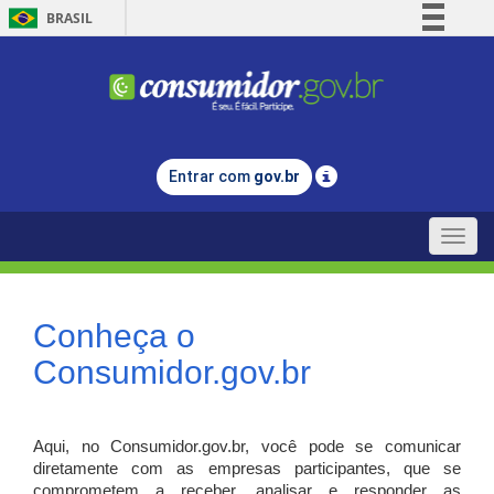
BRASIL
Simplifique!
Comunica BR
Participe
Acesso à informação
Entrar com
gov.br
Legislação
Canais
Toggle
naviga
Conheça o
Consumidor.gov.br
Aqui, no Consumidor.gov.br, você pode se comunicar
diretamente com as empresas participantes, que se
comprometem a receber, analisar e responder as