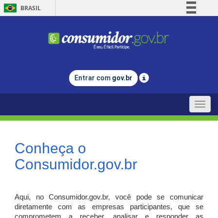
BRASIL
Simplifique!
Comunica BR
Participe
Acesso à informação
Entrar com
gov.br
Legislação
Canais
Toggle
naviga
Conheça o
Consumidor.gov.br
Aqui, no Consumidor.gov.br, você pode se comunicar
diretamente com as empresas participantes, que se
comprometem a receber, analisar e responder as