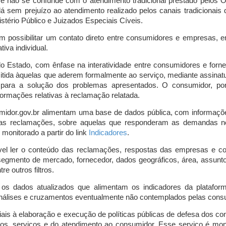
o e não se confunde com o atendimento tradicional prestado pelo
á sem prejuízo ao atendimento realizado pelos canais tradicionai
stério Público e Juizados Especiais Cíveis.
m possibilitar um contato direto entre consumidores e empresas, 
iva individual.
lo Estado, com ênfase na interatividade entre consumidores e for
mitida àquelas que aderem formalmente ao serviço, mediante assin
is para a solução dos problemas apresentados. O consumidor, po
ormações relativas à reclamação relatada.
midor.gov.br alimentam uma base de dados pública, com informaçõ
 das reclamações, sobre aquelas que responderam as demandas n
onitorado a partir do link
Indicadores
.
vel ler o conteúdo das reclamações, respostas das empresas e co
segmento de mercado, fornecedor, dados geográficos, área, assunto,
re outros filtros.
r os dados atualizados que alimentam os indicadores da platafor
nálises e cruzamentos eventualmente não contemplados pelas consul
is à elaboração e execução de políticas públicas de defesa dos c
os, serviços e do atendimento ao consumidor. Esse serviço é mon