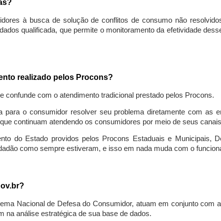
sas?
idores à busca de solução de conflitos de consumo não resolvido
ados qualificada, que permite o monitoramento da efetividade des
mento realizado pelos Procons?
se confunde com o atendimento tradicional prestado pelos Procons.
a para o consumidor resolver seu problema diretamente com as em
que continuam atendendo os consumidores por meio de seus canais t
ento do Estado providos pelos Procons Estaduais e Municipais, De
cidadão como sempre estiveram, e isso em nada muda com o funcion
gov.br?
ema Nacional de Defesa do Consumidor, atuam em conjunto com a 
 na análise estratégica de sua base de dados.