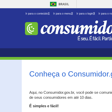
BRASIL
Ir para o conteúdo
1
Ir para o menu
2
Ir para o login
3
Ir para o r
Conheça o Consumidor.
Aqui, no Consumidor.gov.br, você pode se comuni
de seus consumidores em até 10 dias.
É simples e fácil!