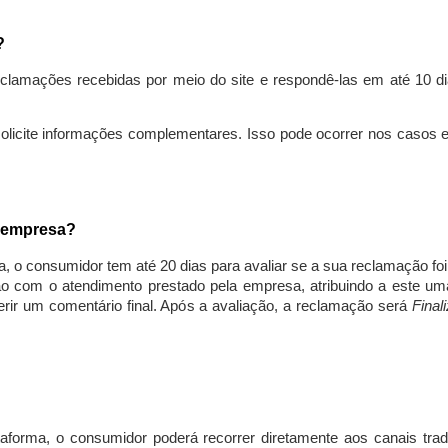
s?
lamações recebidas por meio do site e respondê-las em até 10 dia
solicite informações complementares. Isso pode ocorrer nos casos 
a empresa?
, o consumidor tem até 20 dias para avaliar se a sua reclamação fo
ção com o atendimento prestado pela empresa, atribuindo a este um
nserir um comentário final. Após a avaliação, a reclamação será
Final
aforma, o consumidor poderá recorrer diretamente aos canais trad