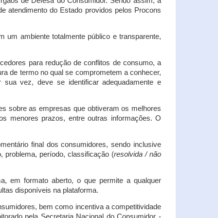
s Órgãos de Defesa do Consumidor. Sendo assim, a
s de atendimento do Estado providos pelos Procons
em um ambiente totalmente público e transparente,
necedores para redução de conflitos de consumo, a
atura de termo no qual se comprometem a conhecer,
r sua vez, deve se identificar adequadamente e
es sobre as empresas que obtiveram os melhores
os menores prazos, entre outras informações. O
mentário final dos consumidores, sendo inclusive
 problema, período, classificação (
resolvida / não
ma, em formato aberto, o que permite a qualquer
tas disponíveis na plataforma.
onsumidores, bem como incentiva a competitividade
itorado pela Secretaria Nacional do Consumidor -