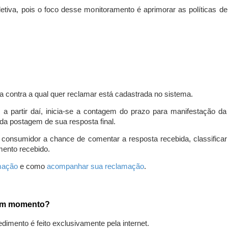
iva, pois o foco desse monitoramento é aprimorar as políticas d
a contra a qual quer reclamar está cadastrada no sistema.
, a partir daí, inicia-se a contagem do prazo para manifestação 
da postagem de sua resposta final.
 consumidor a chance de comentar a resposta recebida, classifi
mento recebido.
amação
e como
acompanhar sua reclamação
.
gum momento?
edimento é feito exclusivamente pela internet.