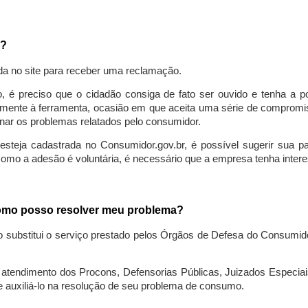
a?
da no site para receber uma reclamação.
o, é preciso que o cidadão consiga de fato ser ouvido e tenha a 
lmente à ferramenta, ocasião em que aceita uma série de compromiss
ionar os problemas relatados pelo consumidor.
eja cadastrada no Consumidor.gov.br, é possível sugerir sua parti
como a adesão é voluntária, é necessário que a empresa tenha intere
 como posso resolver meu problema?
o substitui o serviço prestado pelos Órgãos de Defesa do Consumi
endimento dos Procons, Defensorias Públicas, Juizados Especiais 
e auxiliá-lo na resolução de seu problema de consumo.