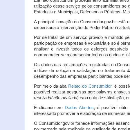
Ele não constitui um procedimento administrativ
utilização desse serviço pelos consumidores se d
Estaduais e Municipais, Defensorias Públicas, Mini
A principal inovação do Consumidor.gov.br está e
dispensada a intervenção do Poder Público na tratat
Por se tratar de um serviço provido e mantido pe
participação de empresas é voluntária e só é per
analisar e investir todos os esforços possíve
comprometer-se a apresentar todos os dados e inf
Os dados das reclamações registradas no Consu
índices de solução e satisfação no tratamento
desempenho das empresas participantes pode ser m
Por meio da aba
Relato do Consumidor
, é possí
possível realizar pesquisas por: palavras chave, 
resolvida/ não avaliada
) e/ou nota de satisfação, ent
E clicando em
Dados Abertos
, é possível obte
interessado promover a elaboração de inúmeras a
O Consumidor.gov.br fornece informações essencia
no mercado pela melhoria da qualidade de produt