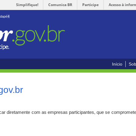
Simplifique!
Comunica BR
Participe
Acesso à infor
odapé
4
Início
Sob
gov.br
car diretamente com as empresas participantes, que se compromete