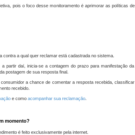
iva, pois o foco desse monitoramento é aprimorar as políticas d
a contra a qual quer reclamar está cadastrada no sistema.
, a partir daí, inicia-se a contagem do prazo para manifestação 
da postagem de sua resposta final.
 consumidor a chance de comentar a resposta recebida, classifi
mento recebido.
amação
e como
acompanhar sua reclamação
.
gum momento?
edimento é feito exclusivamente pela internet.