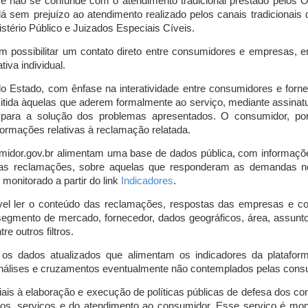
o e não se confunde com o atendimento tradicional prestado pelo
á sem prejuízo ao atendimento realizado pelos canais tradicionai
stério Público e Juizados Especiais Cíveis.
m possibilitar um contato direto entre consumidores e empresas, 
iva individual.
lo Estado, com ênfase na interatividade entre consumidores e for
mitida àquelas que aderem formalmente ao serviço, mediante assin
is para a solução dos problemas apresentados. O consumidor, po
ormações relativas à reclamação relatada.
midor.gov.br alimentam uma base de dados pública, com informaçõ
 das reclamações, sobre aquelas que responderam as demandas n
onitorado a partir do link
Indicadores
.
vel ler o conteúdo das reclamações, respostas das empresas e co
segmento de mercado, fornecedor, dados geográficos, área, assunto,
re outros filtros.
r os dados atualizados que alimentam os indicadores da platafor
nálises e cruzamentos eventualmente não contemplados pelas consul
is à elaboração e execução de políticas públicas de defesa dos c
os, serviços e do atendimento ao consumidor. Esse serviço é mon