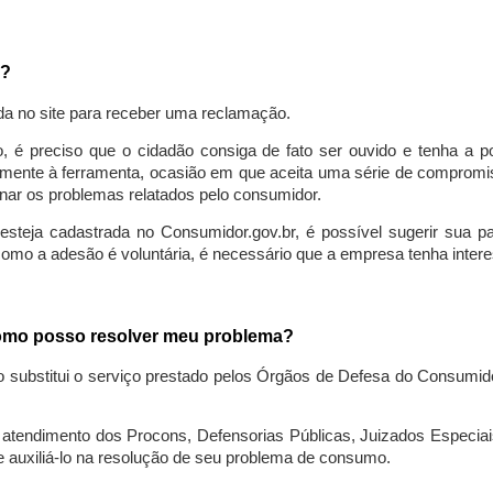
a?
da no site para receber uma reclamação.
o, é preciso que o cidadão consiga de fato ser ouvido e tenha a 
lmente à ferramenta, ocasião em que aceita uma série de compromiss
ionar os problemas relatados pelo consumidor.
eja cadastrada no Consumidor.gov.br, é possível sugerir sua parti
como a adesão é voluntária, é necessário que a empresa tenha intere
 como posso resolver meu problema?
o substitui o serviço prestado pelos Órgãos de Defesa do Consumi
endimento dos Procons, Defensorias Públicas, Juizados Especiais 
e auxiliá-lo na resolução de seu problema de consumo.