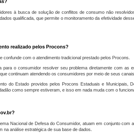
sas?
idores à busca de solução de conflitos de consumo não resolvido
ados qualificada, que permite o monitoramento da efetividade des
mento realizado pelos Procons?
se confunde com o atendimento tradicional prestado pelos Procons.
a para o consumidor resolver seu problema diretamente com as em
que continuam atendendo os consumidores por meio de seus canais t
ento do Estado providos pelos Procons Estaduais e Municipais, De
cidadão como sempre estiveram, e isso em nada muda com o funcion
gov.br?
ema Nacional de Defesa do Consumidor, atuam em conjunto com a 
 na análise estratégica de sua base de dados.