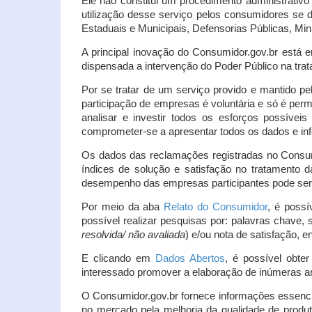
Ele não constitui um procedimento administrativ
utilização desse serviço pelos consumidores se d
Estaduais e Municipais, Defensorias Públicas, Mini
A principal inovação do Consumidor.gov.br está e
dispensada a intervenção do Poder Público na tratat
Por se tratar de um serviço provido e mantido pe
participação de empresas é voluntária e só é per
analisar e investir todos os esforços possíve
comprometer-se a apresentar todos os dados e inf
Os dados das reclamações registradas no Consu
índices de solução e satisfação no tratamento
desempenho das empresas participantes pode ser m
Por meio da aba
Relato do Consumidor
, é possí
possível realizar pesquisas por: palavras chave, 
resolvida/ não avaliada
) e/ou nota de satisfação, ent
E clicando em
Dados Abertos
, é possível obte
interessado promover a elaboração de inúmeras a
O Consumidor.gov.br fornece informações essencia
no mercado pela melhoria da qualidade de produt