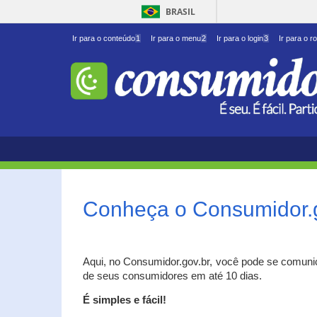
BRASIL
Ir para o conteúdo
1
Ir para o menu
2
Ir para o login
3
Ir para o r
Conheça o Consumidor.
Aqui, no Consumidor.gov.br, você pode se comuni
de seus consumidores em até 10 dias.
É simples e fácil!