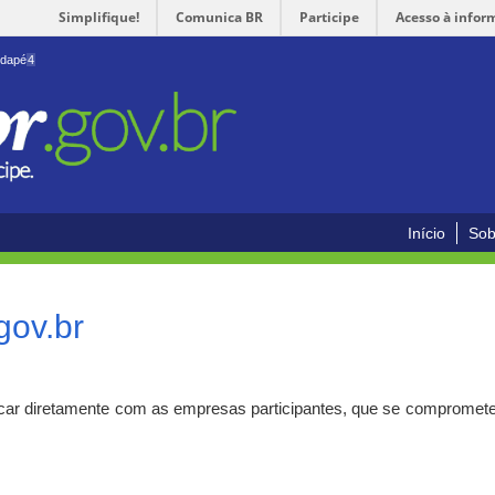
Simplifique!
Comunica BR
Participe
Acesso à infor
odapé
4
Início
Sob
gov.br
car diretamente com as empresas participantes, que se compromete