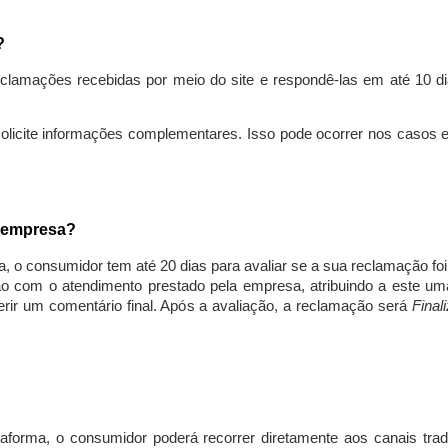
s?
lamações recebidas por meio do site e respondê-las em até 10 dia
solicite informações complementares. Isso pode ocorrer nos casos 
a empresa?
, o consumidor tem até 20 dias para avaliar se a sua reclamação fo
ção com o atendimento prestado pela empresa, atribuindo a este um
nserir um comentário final. Após a avaliação, a reclamação será
Final
aforma, o consumidor poderá recorrer diretamente aos canais trad