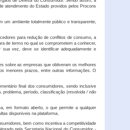
s Órgãos de Defesa do Consumidor. Sendo assim, a
s de atendimento do Estado providos pelos Procons
em um ambiente totalmente público e transparente,
necedores para redução de conflitos de consumo, a
atura de termo no qual se comprometem a conhecer,
r sua vez, deve se identificar adequadamente e
es sobre as empresas que obtiveram os melhores
os menores prazos, entre outras informações. O
mentário final dos consumidores, sendo inclusive
 problema, período, classificação (
resolvida / não
ma, em formato aberto, o que permite a qualquer
tas disponíveis na plataforma.
onsumidores, bem como incentiva a competitividade
itorado pela Secretaria Nacional do Consumidor -