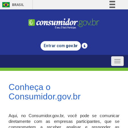
BRASIL
Simplifique!
Comunica BR
Participe
Acesso à informação
Entrar com
gov.br
Legislação
Canais
Toggle
naviga
Conheça o
Consumidor.gov.br
Aqui, no Consumidor.gov.br, você pode se comunicar
diretamente com as empresas participantes, que se
comprometem a receber, analisar e responder as