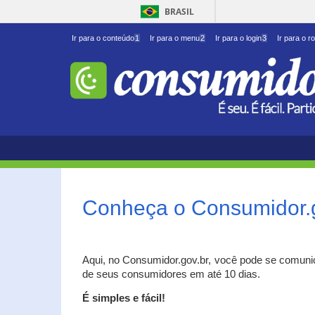
BRASIL
Ir para o conteúdo
1
Ir para o menu
2
Ir para o login
3
Ir para o r
Conheça o Consumidor.
Aqui, no Consumidor.gov.br, você pode se comuni
de seus consumidores em até 10 dias.
É simples e fácil!