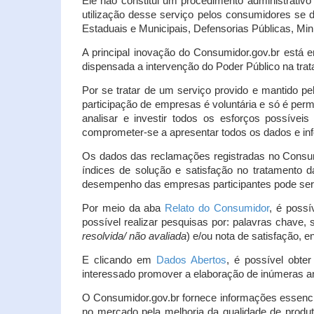
Ele não constitui um procedimento administrativ
utilização desse serviço pelos consumidores se d
Estaduais e Municipais, Defensorias Públicas, Mini
A principal inovação do Consumidor.gov.br está e
dispensada a intervenção do Poder Público na tratat
Por se tratar de um serviço provido e mantido pe
participação de empresas é voluntária e só é per
analisar e investir todos os esforços possíve
comprometer-se a apresentar todos os dados e inf
Os dados das reclamações registradas no Consu
índices de solução e satisfação no tratamento
desempenho das empresas participantes pode ser m
Por meio da aba
Relato do Consumidor
, é possí
possível realizar pesquisas por: palavras chave, 
resolvida/ não avaliada
) e/ou nota de satisfação, ent
E clicando em
Dados Abertos
, é possível obte
interessado promover a elaboração de inúmeras a
O Consumidor.gov.br fornece informações essencia
no mercado pela melhoria da qualidade de produt