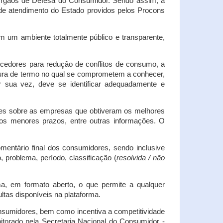
s Órgãos de Defesa do Consumidor. Sendo assim, a
s de atendimento do Estado providos pelos Procons
em um ambiente totalmente público e transparente,
necedores para redução de conflitos de consumo, a
atura de termo no qual se comprometem a conhecer,
r sua vez, deve se identificar adequadamente e
es sobre as empresas que obtiveram os melhores
os menores prazos, entre outras informações. O
mentário final dos consumidores, sendo inclusive
 problema, período, classificação (
resolvida / não
ma, em formato aberto, o que permite a qualquer
tas disponíveis na plataforma.
onsumidores, bem como incentiva a competitividade
itorado pela Secretaria Nacional do Consumidor -