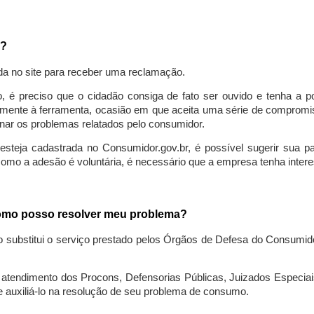
a?
da no site para receber uma reclamação.
o, é preciso que o cidadão consiga de fato ser ouvido e tenha a 
lmente à ferramenta, ocasião em que aceita uma série de compromiss
ionar os problemas relatados pelo consumidor.
eja cadastrada no Consumidor.gov.br, é possível sugerir sua parti
como a adesão é voluntária, é necessário que a empresa tenha intere
 como posso resolver meu problema?
o substitui o serviço prestado pelos Órgãos de Defesa do Consumi
endimento dos Procons, Defensorias Públicas, Juizados Especiais 
e auxiliá-lo na resolução de seu problema de consumo.