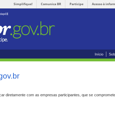
Simplifique!
Comunica BR
Participe
Acesso à infor
odapé
4
Início
Sob
gov.br
car diretamente com as empresas participantes, que se compromete