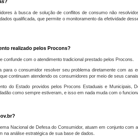
sas?
idores à busca de solução de conflitos de consumo não resolvido
ados qualificada, que permite o monitoramento da efetividade des
mento realizado pelos Procons?
se confunde com o atendimento tradicional prestado pelos Procons.
a para o consumidor resolver seu problema diretamente com as em
que continuam atendendo os consumidores por meio de seus canais t
ento do Estado providos pelos Procons Estaduais e Municipais, De
cidadão como sempre estiveram, e isso em nada muda com o funcion
gov.br?
ema Nacional de Defesa do Consumidor, atuam em conjunto com a 
 na análise estratégica de sua base de dados.