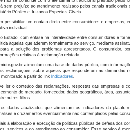
o e não se confunde com o atendimento tradicional prestado pelo
á sem prejuízo ao atendimento realizado pelos canais tradicionai
stério Público e Juizados Especiais Cíveis.
m possibilitar um contato direto entre consumidores e empresas, 
iva individual.
lo Estado, com ênfase na interatividade entre consumidores e for
mitida àquelas que aderem formalmente ao serviço, mediante assin
is para a solução dos problemas apresentados. O consumidor, po
ormações relativas à reclamação relatada.
midor.gov.br alimentam uma base de dados pública, com informaçõ
 das reclamações, sobre aquelas que responderam as demandas n
onitorado a partir do link
Indicadores
.
vel ler o conteúdo das reclamações, respostas das empresas e co
segmento de mercado, fornecedor, dados geográficos, área, assunto,
re outros filtros.
r os dados atualizados que alimentam os indicadores da platafor
nálises e cruzamentos eventualmente não contemplados pelas consul
is à elaboração e execução de políticas públicas de defesa dos c
os, serviços e do atendimento ao consumidor. Esse serviço é mon