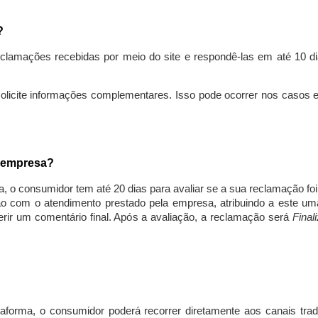
s?
lamações recebidas por meio do site e respondê-las em até 10 dia
solicite informações complementares. Isso pode ocorrer nos casos 
a empresa?
, o consumidor tem até 20 dias para avaliar se a sua reclamação fo
ção com o atendimento prestado pela empresa, atribuindo a este um
nserir um comentário final. Após a avaliação, a reclamação será
Final
aforma, o consumidor poderá recorrer diretamente aos canais trad