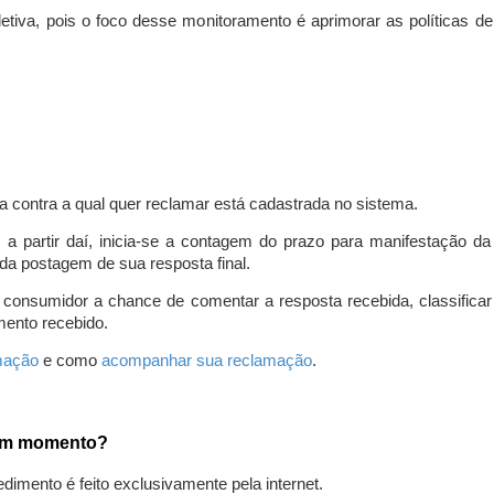
iva, pois o foco desse monitoramento é aprimorar as políticas d
a contra a qual quer reclamar está cadastrada no sistema.
, a partir daí, inicia-se a contagem do prazo para manifestação 
da postagem de sua resposta final.
 consumidor a chance de comentar a resposta recebida, classifi
mento recebido.
amação
e como
acompanhar sua reclamação
.
gum momento?
edimento é feito exclusivamente pela internet.