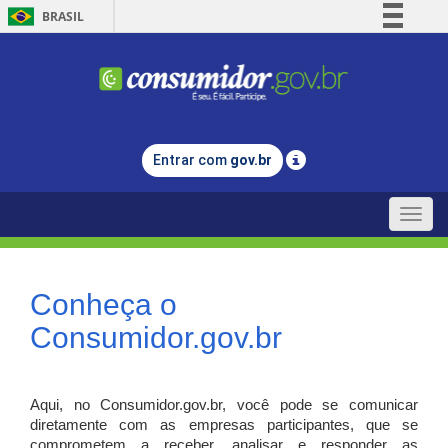
BRASIL
Simplifique!
Comunica BR
Participe
Acesso à informação
Entrar com
gov.br
Legislação
Canais
Toggle
naviga
Conheça o
Consumidor.gov.br
Aqui, no Consumidor.gov.br, você pode se comunicar
diretamente com as empresas participantes, que se
comprometem a receber, analisar e responder as