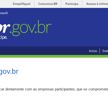
Simplifique!
Comunica BR
Participe
Acesso à infor
odapé
4
Início
Sob
gov.br
car diretamente com as empresas participantes, que se compromete