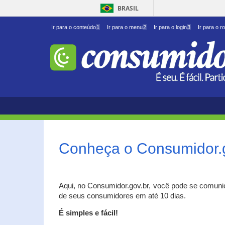
BRASIL
Ir para o conteúdo
1
Ir para o menu
2
Ir para o login
3
Ir para o r
Conheça o Consumidor.
Aqui, no Consumidor.gov.br, você pode se comuni
de seus consumidores em até 10 dias.
É simples e fácil!