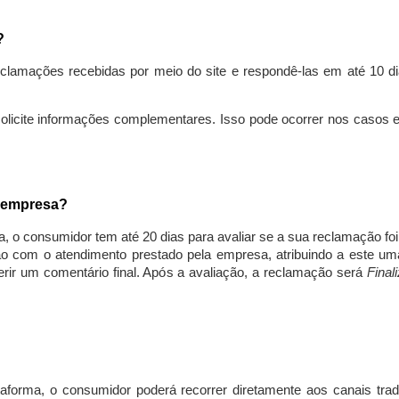
s?
lamações recebidas por meio do site e respondê-las em até 10 dia
solicite informações complementares. Isso pode ocorrer nos casos 
a empresa?
, o consumidor tem até 20 dias para avaliar se a sua reclamação fo
ção com o atendimento prestado pela empresa, atribuindo a este um
nserir um comentário final. Após a avaliação, a reclamação será
Final
aforma, o consumidor poderá recorrer diretamente aos canais trad