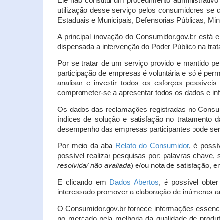
Ele não constitui um procedimento administrativ
utilização desse serviço pelos consumidores se d
Estaduais e Municipais, Defensorias Públicas, Mini
A principal inovação do Consumidor.gov.br está e
dispensada a intervenção do Poder Público na tratat
Por se tratar de um serviço provido e mantido pe
participação de empresas é voluntária e só é per
analisar e investir todos os esforços possíve
comprometer-se a apresentar todos os dados e inf
Os dados das reclamações registradas no Consu
índices de solução e satisfação no tratamento
desempenho das empresas participantes pode ser m
Por meio da aba
Relato do Consumidor
, é possí
possível realizar pesquisas por: palavras chave, 
resolvida/ não avaliada
) e/ou nota de satisfação, ent
E clicando em
Dados Abertos
, é possível obte
interessado promover a elaboração de inúmeras a
O Consumidor.gov.br fornece informações essencia
no mercado pela melhoria da qualidade de produt