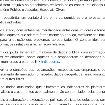
o e não se confunde com o atendimento tradicional prestado pelo
á sem prejuízo ao atendimento realizado pelos canais tradicionai
stério Público e Juizados Especiais Cíveis.
m possibilitar um contato direto entre consumidores e empresas, 
iva individual.
lo Estado, com ênfase na interatividade entre consumidores e for
mitida àquelas que aderem formalmente ao serviço, mediante assin
is para a solução dos problemas apresentados. O consumidor, po
ormações relativas à reclamação relatada.
midor.gov.br alimentam uma base de dados pública, com informaçõ
 das reclamações, sobre aquelas que responderam as demandas n
onitorado a partir do link
Indicadores
.
vel ler o conteúdo das reclamações, respostas das empresas e co
segmento de mercado, fornecedor, dados geográficos, área, assunto,
re outros filtros.
r os dados atualizados que alimentam os indicadores da platafor
nálises e cruzamentos eventualmente não contemplados pelas consul
is à elaboração e execução de políticas públicas de defesa dos c
os, serviços e do atendimento ao consumidor. Esse serviço é mon