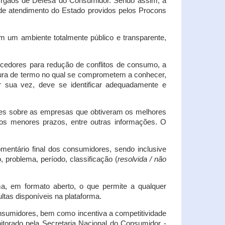
s Órgãos de Defesa do Consumidor. Sendo assim, a
s de atendimento do Estado providos pelos Procons
em um ambiente totalmente público e transparente,
necedores para redução de conflitos de consumo, a
atura de termo no qual se comprometem a conhecer,
r sua vez, deve se identificar adequadamente e
es sobre as empresas que obtiveram os melhores
os menores prazos, entre outras informações. O
mentário final dos consumidores, sendo inclusive
 problema, período, classificação (
resolvida / não
ma, em formato aberto, o que permite a qualquer
tas disponíveis na plataforma.
onsumidores, bem como incentiva a competitividade
itorado pela Secretaria Nacional do Consumidor -