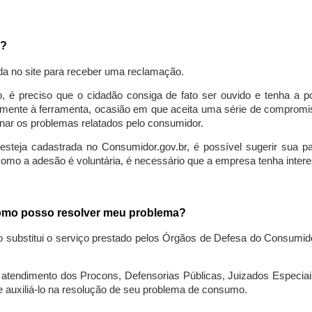
a?
da no site para receber uma reclamação.
o, é preciso que o cidadão consiga de fato ser ouvido e tenha a 
lmente à ferramenta, ocasião em que aceita uma série de compromiss
ionar os problemas relatados pelo consumidor.
eja cadastrada no Consumidor.gov.br, é possível sugerir sua parti
como a adesão é voluntária, é necessário que a empresa tenha intere
 como posso resolver meu problema?
o substitui o serviço prestado pelos Órgãos de Defesa do Consumi
endimento dos Procons, Defensorias Públicas, Juizados Especiais 
e auxiliá-lo na resolução de seu problema de consumo.