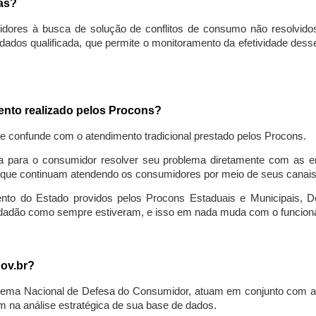
sas?
idores à busca de solução de conflitos de consumo não resolvido
ados qualificada, que permite o monitoramento da efetividade des
mento realizado pelos Procons?
se confunde com o atendimento tradicional prestado pelos Procons.
a para o consumidor resolver seu problema diretamente com as em
que continuam atendendo os consumidores por meio de seus canais t
ento do Estado providos pelos Procons Estaduais e Municipais, De
cidadão como sempre estiveram, e isso em nada muda com o funcion
gov.br?
ema Nacional de Defesa do Consumidor, atuam em conjunto com a 
 na análise estratégica de sua base de dados.