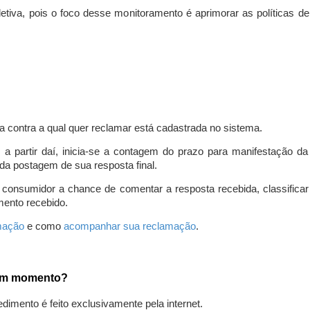
iva, pois o foco desse monitoramento é aprimorar as políticas d
a contra a qual quer reclamar está cadastrada no sistema.
, a partir daí, inicia-se a contagem do prazo para manifestação 
da postagem de sua resposta final.
 consumidor a chance de comentar a resposta recebida, classifi
mento recebido.
amação
e como
acompanhar sua reclamação
.
gum momento?
edimento é feito exclusivamente pela internet.