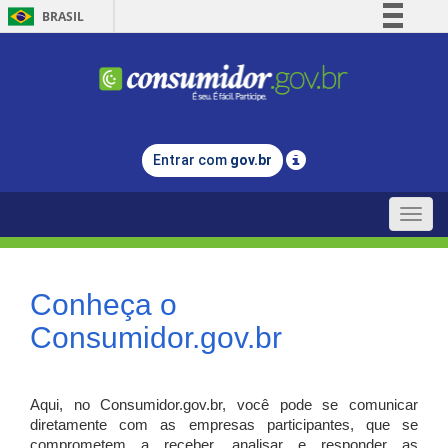
BRASIL
Simplifique!
Comunica BR
Participe
Acesso à informação
Entrar com
gov.br
Legislação
Canais
Toggle
naviga
Conheça o
Consumidor.gov.br
Aqui, no Consumidor.gov.br, você pode se comunicar
diretamente com as empresas participantes, que se
comprometem a receber, analisar e responder as