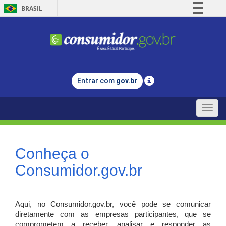
BRASIL
Simplifique!
Comunica BR
Participe
Acesso à informação
Entrar com
gov.br
Legislação
Canais
Toggle
naviga
Conheça o
Consumidor.gov.br
Aqui, no Consumidor.gov.br, você pode se comunicar
diretamente com as empresas participantes, que se
comprometem a receber, analisar e responder as