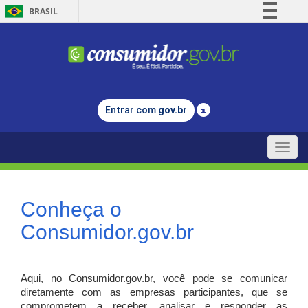
BRASIL
Simplifique!
Comunica BR
Participe
Acesso à informação
Entrar com
gov.br
Legislação
Canais
Toggle
naviga
Conheça o
Consumidor.gov.br
Aqui, no Consumidor.gov.br, você pode se comunicar
diretamente com as empresas participantes, que se
comprometem a receber, analisar e responder as